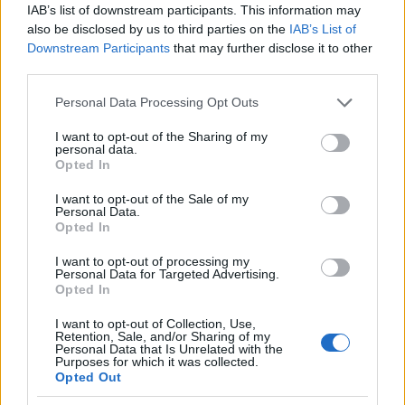
sorozatot, köztük a
Vízipók-csodapókot
és a
IAB’s list of downstream participants. This information may
Magyar népmeséket
is megvásárolták és
also be disclosed by us to third parties on the
IAB’s List of
Downstream Participants
that may further disclose it to other
bemutatták Japánban.
third parties.
Forrás:
librarius.hu
Please note that this website/app uses one or more Google
Personal Data Processing Opt Outs
services and may gather and store information including but
not limited to your visit or usage behaviour. You may click to
I want to opt-out of the Sharing of my
personal data.
grant or deny consent to Google and its third-party tags to
Opted In
use your data for below specified purposes in below Google
Film
Animáció
Hiroshima
Magyar film
consent section.
I want to opt-out of the Sale of my
Personal Data.
Opted In
I want to opt-out of processing my
Personal Data for Targeted Advertising.
Opted In
I want to opt-out of Collection, Use,
Retention, Sale, and/or Sharing of my
Personal Data that Is Unrelated with the
SZEMBE MERSZ NÉZNI AZZAL, AKIVÉ
Purposes for which it was collected.
VÁLHATTÁL VOLNA?
Opted Out