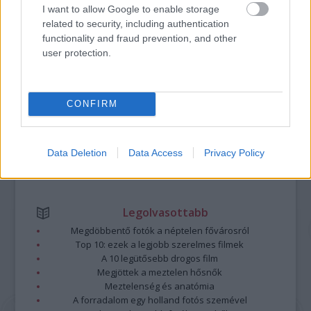
A bejegyzés trackback címe:
I want to allow Google to enable storage
https://kulturpart.hu/api/trackback/id/7936834
related to security, including authentication
Kommentek:
functionality and fraud prevention, and other
A hozzászólások a
vonatkozó jogszabályok
értelmében felhasználói tartalomnak
user protection.
minősülnek, értük a
szolgáltatás technikai
üzemeltetője semmilyen felelősséget
nem vállal, azokat nem ellenőrzi. Kifogás esetén forduljon a blog szerkesztőjéhez.
Részletek a
Felhasználási feltételekben
és az
adatvédelmi tájékoztatóban
.
CONFIRM
Data Deletion
Data Access
Privacy Policy
Legolvasottabb
Megdöbbentő fotók a néptelen fővárosról
Top 10: ezek a legjobb szerelmes filmek
A 10 legütősebb drogos film
Megjöttek a meztelen hősnők
Meztelenség és anatómia
A forradalom egy holland fotós szemével