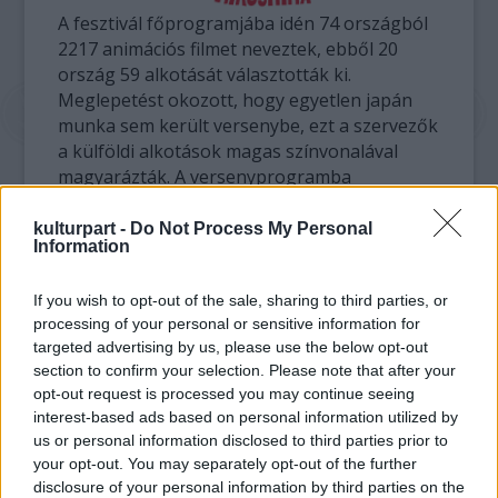
A fesztivál főprogramjába idén 74 országból
2217 animációs filmet neveztek, ebből 20
ország 59 alkotását választották ki.
Meglepetést okozott, hogy egyetlen japán
munka sem került versenybe, ezt a szervezők
a külföldi alkotások magas színvonalával
magyarázták. A versenyprogramba
beválogatott mindhárom magyar alkotás az
egyetem hallgatóinak diplomafilmje.
kulturpart -
Do Not Process My Personal
Information
A Moholy-Nagy Művészeti Egyetem készíti a
If you wish to opt-out of the sale, sharing to third parties, or
magyar megjelenés arculatát, a
processing of your personal or sensitive information for
bemutatkozást kísérő kiállítást és a magyar
targeted advertising by us, please use the below opt-out
animáció múltját, jelenét bemutató kiadványt.
section to confirm your selection. Please note that after your
Mikulás Ferenc, aki szakmai koordinátora is a
opt-out request is processed you may continue seeing
magyar megjelenésnek, felidézte, hogy az
interest-based ads based on personal information utilized by
intenzívebb japán-magyar animációs
us or personal information disclosed to third parties prior to
kapcsolatok a 80-as évek elejére nyúlnak
your opt-out. You may separately opt-out of the further
vissza. Az elmúlt évtizedekben több magyar
disclosure of your personal information by third parties on the