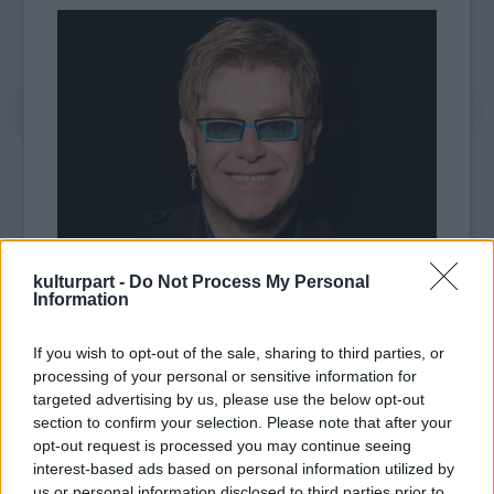
kulturpart -
Do Not Process My Personal
A szóvivő továbbá korrigálta Farage azon
Information
állítását is, amely szerint John és partnere,
David Furnish hívták meg őt a vacsorára,
If you wish to opt-out of the sale, sharing to third parties, or
rámutatva, hogy az UKIP vezetője a börtönt
processing of your personal or sensitive information for
megjárt korábbi médiamogul, Conrad Black
targeted advertising by us, please use the below opt-out
vendége volt azon az estén. Farrow
section to confirm your selection. Please note that after your
opt-out request is processed you may continue seeing
ugyanakkor elismerte, hogy John és a
interest-based ads based on personal information utilized by
politikus jól kijöttek egymással - olvasható a
us or personal information disclosed to third parties prior to