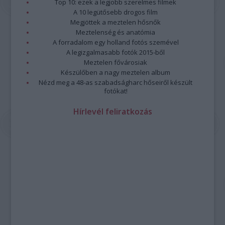
Top 10: ezek a legjobb szerelmes filmek
A 10 legütősebb drogos film
Megjöttek a meztelen hősnők
Meztelenség és anatómia
A forradalom egy holland fotós szemével
A legizgalmasabb fotók 2015-ből
Meztelen fővárosiak
Készülőben a nagy meztelen album
Nézd meg a 48-as szabadságharc hőseiről készült
fotókat!
Hírlevél feliratkozás