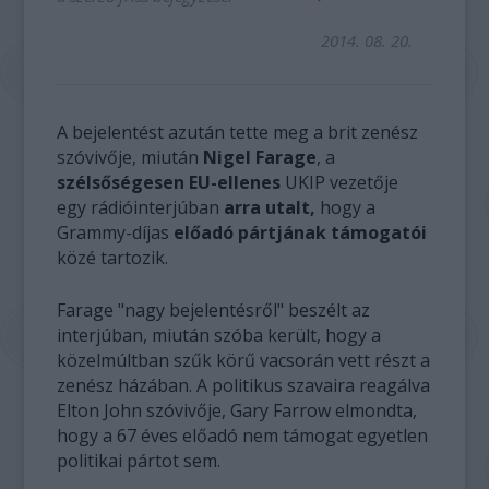
2014. 08. 20.
A bejelentést azután tette meg a brit zenész
szóvivője, miután
Nigel Farage
, a
szélsőségesen EU-ellenes
UKIP vezetője
egy rádióinterjúban
arra utalt,
hogy a
Grammy-díjas
előadó pártjának támogatói
közé tartozik.
Farage "nagy bejelentésről" beszélt az
interjúban, miután szóba került, hogy a
közelmúltban szűk körű vacsorán vett részt a
zenész házában. A politikus szavaira reagálva
Elton John szóvivője, Gary Farrow elmondta,
hogy a 67 éves előadó nem támogat egyetlen
politikai pártot sem.