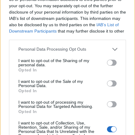
brit
The Guardian
című lap internetes
your opt-out. You may separately opt-out of the further
kiadásában.
disclosure of your personal information by third parties on the
IAB’s list of downstream participants. This information may
Hat évvel ezelőtt John és Furnish fejenként
also be disclosed by us to third parties on the
IAB’s List of
több mint tízezer fonttal támogatták a
Downstream Participants
that may further disclose it to other
Liberális Demokratákat és a párt jelöltjét,
third parties.
Brian Paddick volt rendőrtisztet a londoni
Please note that this website/app uses one or more Google
Personal Data Processing Opt Outs
polgármesteri tisztségért folyó harcban,
services and may gather and store information including but
amelyből végül Boris Johnson került ki
not limited to your visit or usage behaviour. You may click to
I want to opt-out of the Sharing of my
győztesen.
personal data.
grant or deny consent to Google and its third-party tags to
Opted In
use your data for below specified purposes in below Google
Forrás:
MTI
consent section.
I want to opt-out of the Sale of my
Personal Data.
Opted In
I want to opt-out of processing my
Personal Data for Targeted Advertising.
Politika
Zene
Elton John
Sajtó
Opted In
I want to opt-out of Collection, Use,
Retention, Sale, and/or Sharing of my
Personal Data that Is Unrelated with the