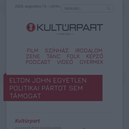
2026. augusztus 10. – Lőrinc
FILM
SZÍNHÁZ
IRODALOM
ZENE
TÁNC
FOLK
KÉPZŐ
PODCAST
VIDEÓ
GYERMEK
ELTON JOHN EGYETLEN
POLITIKAI PÁRTOT SEM
TÁMOGAT
Kultúrpart
a szerző friss bejegyzései