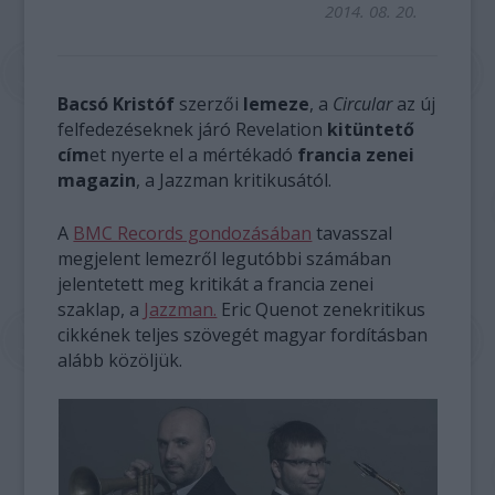
2014. 08. 20.
Bacsó Kristóf
szerzői
lemeze
, a
Circular
az új
felfedezéseknek járó Revelation
kitüntető
cím
et nyerte el a mértékadó
francia zenei
magazin
, a Jazzman kritikusától.
A
BMC Records gondozásában
tavasszal
megjelent lemezről legutóbbi számában
jelentetett meg kritikát a francia zenei
szaklap, a
Jazzman.
Eric Quenot zenekritikus
cikkének teljes szövegét magyar fordításban
alább közöljük.