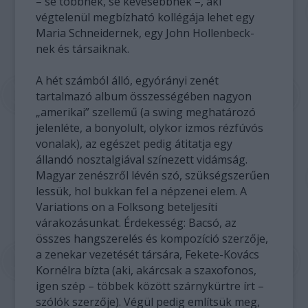
– se többnek, se kevesebbnek –, aki
végtelenül megbízható kollégája lehet egy
Maria Schneidernek, egy John Hollenbeck-
nek és társaiknak.
A hét számból álló, egyórányi zenét
tartalmazó album összességében nagyon
„amerikai” szellemű (a swing meghatározó
jelenléte, a bonyolult, olykor izmos rézfúvós
vonalak), az egészet pedig átitatja egy
állandó nosztalgiával színezett vidámság.
Magyar zenészről lévén szó, szükségszerűen
lessük, hol bukkan fel a népzenei elem. A
Variations on a Folksong beteljesíti
várakozásunkat. Érdekesség: Bacsó, az
összes hangszerelés és kompozíció szerzője,
a zenekar vezetését társára, Fekete-Kovács
Kornélra bízta (aki, akárcsak a szaxofonos,
igen szép – többek között szárnykürtre írt –
szólók szerzője). Végül pedig említsük meg,