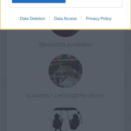
Data Deletion
Data Access
Privacy Policy
ŐSHONOSOK A HAZÁBAN
ELSTARTOLT A MŰVÉSZETEK VÖLGYE