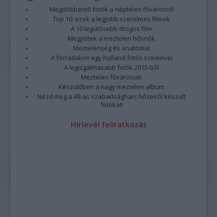
Megdöbbentő fotók a néptelen fővárosról
Top 10: ezek a legjobb szerelmes filmek
A 10 legütősebb drogos film
Megjöttek a meztelen hősnők
Meztelenség és anatómia
A forradalom egy holland fotós szemével
A legizgalmasabb fotók 2015-ből
Meztelen fővárosiak
Készülőben a nagy meztelen album
Nézd meg a 48-as szabadságharc hőseiről készült
fotókat!
Hírlevél feliratkozás