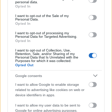
personal data.
grant or deny consent to Google and its third-party tags to
A
Circular
egy hosszan érlelt komponálási
Opted In
use your data for below specified purposes in below Google
folyamat összegzése, a kiemelkedő
consent section.
I want to opt-out of the Sale of my
szaxofonos-szerző utóbbi évekbeli
Personal Data.
személyes élményeit és érzéseit
Opted In
transzformálja zenei nyelvre. Korábbi és új
I want to opt-out of processing my
Bacsó-szerzeményekből álló anyagának
Personal Data for Targeted Advertising.
különféle – kortárs jazz, klasszikus illetve
Opted In
magyar népzene – építőelemeiből az élet
I want to opt-out of Collection, Use,
körforgását reprezentáló koherens mű
Retention, Sale, and/or Sharing of my
született nagyzenekari tolmácsolásban.
Personal Data that Is Unrelated with the
Purposes for which it was collected.
Játékosság és fájdalom, örök gyermeki
Opted Out
lelkület egy érett felnőtt érzéseibe ágyazva,
életöröm és elmélyültség harmonikus
Google consents
együttese árad a lemezből.
I want to allow Google to enable storage
related to advertising like cookies on web or
device identifiers in apps.
I want to allow my user data to be sent to
Google for online advertising purposes.