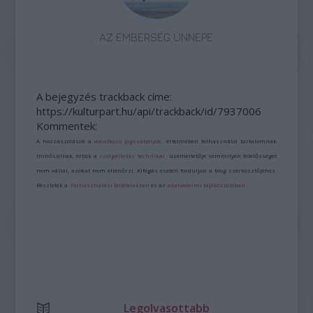
AZ EMBERSÉG ÜNNEPE
A bejegyzés trackback címe:
https://kulturpart.hu/api/trackback/id/7937006
Kommentek:
A hozzászólások a
vonatkozó jogszabályok
értelmében felhasználói tartalomnak
minősülnek, értük a
szolgáltatás technikai
üzemeltetője semmilyen felelősséget
nem vállal, azokat nem ellenőrzi. Kifogás esetén forduljon a blog szerkesztőjéhez.
Részletek a
Felhasználási feltételekben
és az
adatvédelmi tájékoztatóban
.
Legolvasottabb