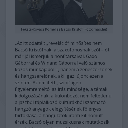
Fekete-Kovács Kornél és Bacsó Kristóf (Fotó: mao.hu)
„Az itt odaítélt „reveláció” minősítés nem
Bacsó Kristófnak, a szaxofonosnak szól – őt
már jól ismerjük a honfitársaival, Gadó
Gáborral és Winand Gáborral való számos
közös munkájából –, hanem a zeneszerzőnek
és hangszerelőnek, aki igazi újonc ezen a
szinten. Az említett „szint” igen
figyelemreméltó: az írás minősége, a témák
kidolgozásának, a különböző, nem feltétlenül
a jazzből táplálkozó kultúrákból származó
hangzó anyagok elegyítésének fölényes
birtoklása, a hangulatok iránti kifinomult
érzék. Bacsó olyan muzsikusnak mutatkozik