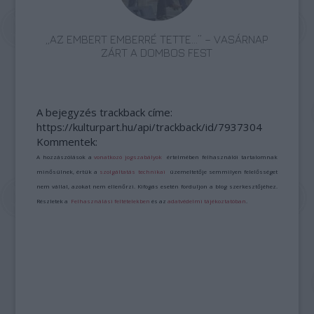
„AZ EMBERT EMBERRÉ TETTE…” – VASÁRNAP
ZÁRT A DOMBOS FEST
A bejegyzés trackback címe:
https://kulturpart.hu/api/trackback/id/7937304
Kommentek:
A hozzászólások a
vonatkozó jogszabályok
értelmében felhasználói tartalomnak
minősülnek, értük a
szolgáltatás technikai
üzemeltetője semmilyen felelősséget
nem vállal, azokat nem ellenőrzi. Kifogás esetén forduljon a blog szerkesztőjéhez.
Részletek a
Felhasználási feltételekben
és az
adatvédelmi tájékoztatóban
.