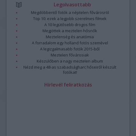
Legolvasottabb
Megdöbbentő fotók a néptelen fővárosról
Top 10: ezek a legjobb szerelmes filmek
A 10 legütősebb drogos film
Megjöttek a meztelen hősnők
Meztelenség és anatómia
A forradalom egy holland fotós szemével
A legizgalmasabb fotók 2015-ből
Meztelen fővárosiak
Készülőben a nagy meztelen album
Nézd meg a 48-as szabadságharc hőseiről készült
fotókat!
Hírlevél feliratkozás