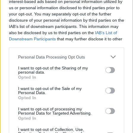
arányát valamelyest finomítsuk" -
interest-based ads based on personal information utilized by
fogalmazott nemrég gitárosa, a kisebb
us or personal information disclosed to third parties prior to
your opt-out. You may separately opt-out of the further
szünettel 1981-től vele játszó Steve Stevens.
disclosure of your personal information by third parties on the
IAB’s list of downstream participants. This information may
also be disclosed by us to third parties on the
IAB’s List of
Downstream Participants
that may further disclose it to other
third parties.
Please note that this website/app uses one or more Google
Personal Data Processing Opt Outs
services and may gather and store information including but
not limited to your visit or usage behaviour. You may click to
I want to opt-out of the Sharing of my
personal data.
grant or deny consent to Google and its third-party tags to
Opted In
use your data for below specified purposes in below Google
consent section.
I want to opt-out of the Sale of my
Personal Data.
Fotó: muzgazeta.com
Opted In
I want to opt-out of processing my
Billy Idol punkzenekarokban (Chelsea,
Personal Data for Targeted Advertising.
Generation X) kezdte pályafutását a hetvenes
Opted In
évek második felében. Szólóelőadóként 1982
I want to opt-out of Collection, Use,
óta hét stúdiólemezt készített és olyan nagy