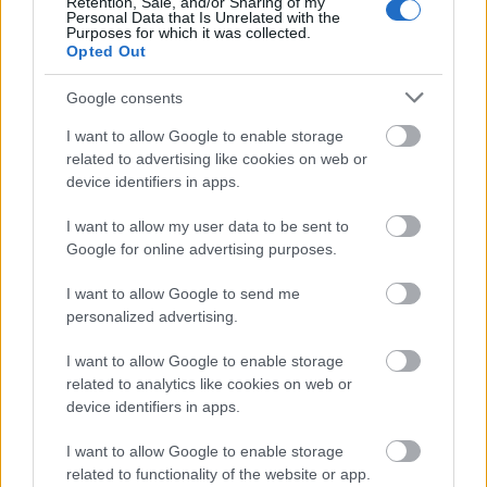
Retention, Sale, and/or Sharing of my
sikerek fűződnek a nevéhez, mint a
Mony
Personal Data that Is Unrelated with the
Purposes for which it was collected.
Mony
, a
Dancing With Myself
, a
Cradle of Love
,
Opted Out
Rebel Yell
vagy a
Shock to the System
. A
nyolcvanas-kilencvenes években klipjeivel az
Google consents
egyik legnagyobb sztárja volt az MTV zenei
I want to allow Google to enable storage
csatornának.
related to advertising like cookies on web or
device identifiers in apps.
Új turnéja novemberben kezdődik, egyelőre
brit, németországi, hollandiai, belga, svájci és
I want to allow my user data to be sent to
olasz helyszínek tartoznak a
Google for online advertising purposes.
koncertsorozathoz. Billy Idol fellépett a 2010-
es soproni VOLT Fesztiválon.
I want to allow Google to send me
personalized advertising.
Forrás:
MTI
I want to allow Google to enable storage
related to analytics like cookies on web or
device identifiers in apps.
I want to allow Google to enable storage
Zene
Rock
Nagy-Britannia
Énekes
Lemez
related to functionality of the website or app.