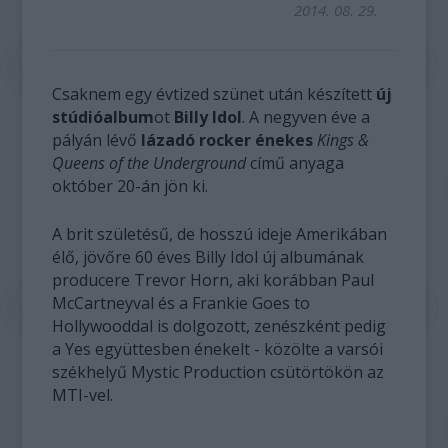
2014. 08. 29.
Csaknem egy évtized szünet után készített
új
stúdióalbum
ot
Billy Idol
. A negyven éve a
pályán lévő
lázadó rocker énekes
Kings &
Queens of the Underground
című anyaga
október 20-án jön ki.
A brit születésű, de hosszú ideje Amerikában
élő, jövőre 60 éves Billy Idol új albumának
producere Trevor Horn, aki korábban Paul
McCartneyval és a Frankie Goes to
Hollywooddal is dolgozott, zenészként pedig
a Yes együttesben énekelt - közölte a varsói
székhelyű Mystic Production csütörtökön az
MTI-vel.