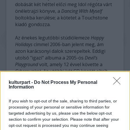
dobását két héttel előzi meg Idol régóta várt
önéletrajzi könyve, a
Dancing With Myself
boltokba kerülése; a kötetet a Touchstone
kiadó gondozza.
Az énekes legutóbbi stúdiólemeze
Happy
Holidays
címmel 2006-ban jelent meg, ám
azon karácsonyi dalok szerepeltek. Eddigi
utolsó "igazi" albuma a 2005-ös
Devil's
Playground
volt, amely 12 évvel követte a
Cyberpunk
ot. Az utóbbi két CD között eltelt
időben Billy Idol inkább motorbaleseteivel,
kulturpart -
Do Not Process My Personal
zűrős magánéletével és egészségügyi
Information
problémáival hallatott magáról.
If you wish to opt-out of the sale, sharing to third parties, or
A friss anyag dalai közül jó néhányat játszott
processing of your personal or sensitive information for
már Idol élőben az elmúlt években. "Egy-
targeted advertising by us, please use the below opt-out
kettő balladisztikus hangvételű, hogy a
section to confirm your selection. Please note that after your
közönség által várt húzósabb számok
opt-out request is processed you may continue seeing