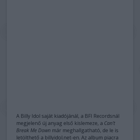
A Billy Idol saját kiadójánál, a BFI Recordsnál
megjelenő új anyag első kislemeze, a
Can't
Break Me Down
már meghallgatható, de le is
letölthető a billyidol.net-en. Az album piacra