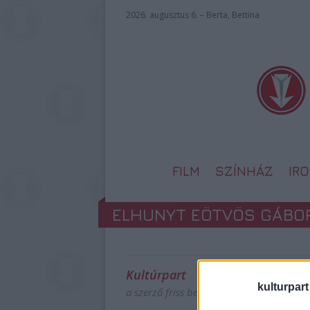
2026. augusztus 6. – Berta, Bettina
FILM
SZÍNHÁZ
IR
ELHUNYT EÖTVÖS GÁBO
Kultúrpart
kulturpart
a szerző friss bejegyzései