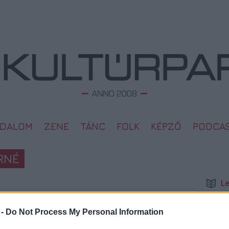
ODALOM
ZENE
TÁNC
FOLK
KÉPZŐ
PODCA
RNÉ
L
Megd
Top 1
2014. 08. 30.
 -
Do Not Process My Personal Information
A 10 
Megj