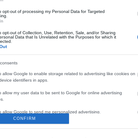
to opt-out of processing my Personal Data for Targeted
ing.
In
o opt-out of Collection, Use, Retention, Sale, and/or Sharing
ersonal Data that Is Unrelated with the Purposes for which it
lected.
Out
consents
o allow Google to enable storage related to advertising like cookies on
evice identifiers in apps.
o allow my user data to be sent to Google for online advertising
s.
to allow Google to send me personalized advertising.
CONFIRM
/7937326
o allow Google to enable storage related to analytics like cookies on
evice identifiers in apps.