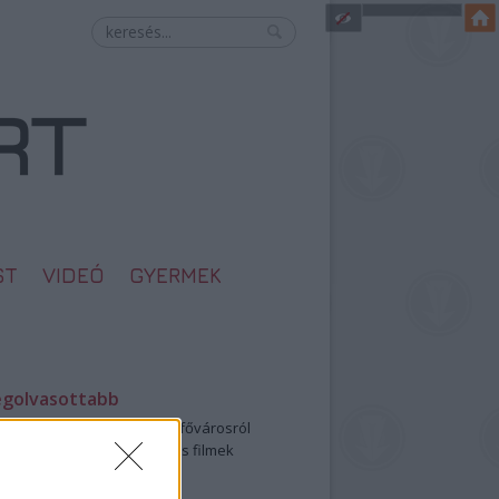
ST
VIDEÓ
GYERMEK
egolvasottabb
öbbentő fotók a néptelen fővárosról
0: ezek a legjobb szerelmes filmek
legütősebb drogos film
öttek a meztelen hősnők