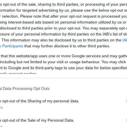
Mezt
to opt-out of the sale, sharing to third parties, or processing of your per
A fo
formation for targeted advertising by us, please use the below opt-out s
4. évében elhunyt
Eötvös Gáborné
, a
Fővárosi
A leg
r selection. Please note that after your opt-out request is processed y
a legendás zenebohóc, Eötvös Gábor özvegye
Mezt
eing interest-based ads based on personal information utilized by us or
Kész
disclosed to third parties prior to your opt-out. You may separately opt-
ria a híres magyar Picard cirkuszdinasztia tagja
Nézd
losure of your personal information by third parties on the IAB’s list of
készü
zművészet határozta meg - írták a közleményében a
. This information may also be disclosed by us to third parties on the
IA
t Kft. (MACIVA).
Participants
that may further disclose it to other third parties.
Hírle
 that this website/app uses one or more Google services and may gath
 egykori legendás zenebohóc volt, akinek híres Van
including but not limited to your visit or usage behaviour. You may click 
merte. Eötvös Gáborné artista pályafutását
 to Google and its third-party tags to use your data for below specifi
ycirkusz új épületének megnyitásától 15 éven át
ogle consent section.
l Data Processing Opt Outs
t a MACIVA saját halottjának tekinti.
o opt-out of the Sharing of my personal data.
In
o opt-out of the Sale of my Personal Data.
In