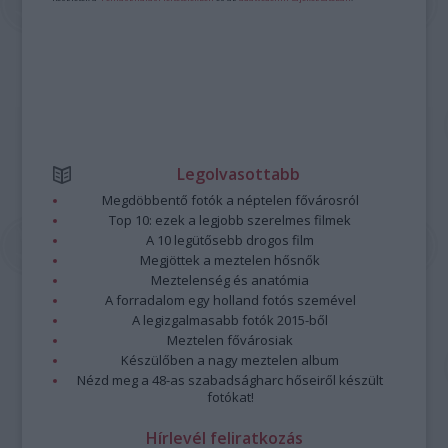
Legolvasottabb
Megdöbbentő fotók a néptelen fővárosról
Top 10: ezek a legjobb szerelmes filmek
A 10 legütősebb drogos film
Megjöttek a meztelen hősnők
Meztelenség és anatómia
A forradalom egy holland fotós szemével
A legizgalmasabb fotók 2015-ből
Meztelen fővárosiak
Készülőben a nagy meztelen album
Nézd meg a 48-as szabadságharc hőseiről készült
fotókat!
Hírlevél feliratkozás