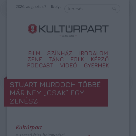
2026. augusztus 7. – Ibolya
FILM
SZÍNHÁZ
IRODALOM
ZENE
TÁNC
FOLK
KÉPZŐ
PODCAST
VIDEÓ
GYERMEK
STUART MURDOCH TÖBBÉ
MÁR NEM „CSAK” EGY
ZENÉSZ
Kultúrpart
a szerző friss bejegyzései