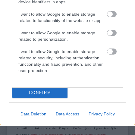
TERMÉSZETFELETTI ERŐK ÉS ELFELEDETT
device identifiers in apps.
TITKOK: ITT A SHELBY OAKS – A GONOSZ
NYOMÁBAN MAGYAR ELŐZETESE
I want to allow Google to enable storage
related to functionality of the website or app.
I want to allow Google to enable storage
related to personalization.
I want to allow Google to enable storage
related to security, including authentication
functionality and fraud prevention, and other
SZÁGULDÁS, SÁRKÁNYOK, ROSSZFIÚK – A NYÁR
10 LEGKEDVELTEBB MOZIJA MAGYARORSZÁGON
user protection.
CONFIRM
A bejegyzés trackback címe:
https://kulturpart.hu/api/trackback/id/7937368
Kommentek:
Data Deletion
Data Access
Privacy Policy
A hozzászólások a
vonatkozó jogszabályok
értelmében felhasználói tartalomnak
minősülnek, értük a
szolgáltatás technikai
üzemeltetője semmilyen felelősséget
nem vállal, azokat nem ellenőrzi. Kifogás esetén forduljon a blog szerkesztőjéhez.
Részletek a
Felhasználási feltételekben
és az
adatvédelmi tájékoztatóban
.