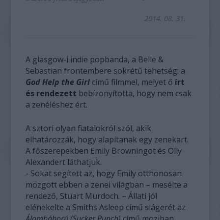
2014. 08. 31.
A glasgow-i indie popbanda, a Belle &
Sebastian frontembere sokrétű tehetség: a
God Help the Girl
című filmmel, melyet ő
írt
és rendezett
bebízonyította, hogy nem csak
a zenéléshez ért.
A sztori olyan fiatalokról szól, akik
elhatározzák, hogy alapítanak egy zenekart.
A főszerepekben Emily Browningot és Olly
Alexandert láthatjuk.
- Sokat segített az, hogy Emily otthonosan
mozgott ebben a zenei világban – mesélte a
rendező, Stuart Murdoch. – Állati jól
elénekelte a Smiths Asleep című slágerét az
Álomháború (Sucker Punch)
című moziban.