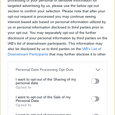
processing of your personal or sensitive information for
targeted advertising by us, please use the below opt-out
section to confirm your selection. Please note that after your
opt-out request is processed you may continue seeing
interest-based ads based on personal information utilized by
- Melegen ajánlom Glasgow városát forgatási
us or personal information disclosed to third parties prior to
helyszínként – mondta Stuart Murdoch. – A
your opt-out. You may separately opt-out of the further
közlekedés annyira sima és egyszerű, hogy
disclosure of your personal information by third parties on the
ezt a stáb minden tagjának feltűnt.
IAB’s list of downstream participants. This information may
Logisztikai szempontból nagyon kellemes.
also be disclosed by us to third parties on the
IAB’s List of
Már nem olyan zsúfolt, mint korábban volt,
Downstream Participants
that may further disclose it to other
és nem is olyan őrült, mint London. Az itt élő
third parties.
emberek általában hagyják, hogy azt csináld,
Please note that this website/app uses one or more Google
Personal Data Processing Opt Outs
amit akarsz. De ha ellenkeznének valami
services and may gather and store information including but
miatt, te ne is törődj vele.
not limited to your visit or usage behaviour. You may click to
I want to opt-out of the Sharing of my
personal data.
grant or deny consent to Google and its third-party tags to
Opted In
A
God Help the Girl
premierjét a Sundance
use your data for below specified purposes in below Google
Filmfesztiválon tartották, ahol egész szép
consent section.
I want to opt-out of the Sale of my
Personal Data.
kritikákat kapott. A filmet most mutatják be
Opted In
Nagy-Britanniában.
I want to opt-out of processing my