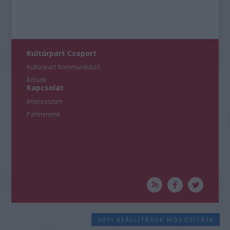
Kultúrpart Csoport
Kultúrpart Kommunikáció
Rólunk
Kapcsolat
Impresszum
Partnereink
SÜTI BEÁLLÍTÁSOK MÓDOSÍTÁSA