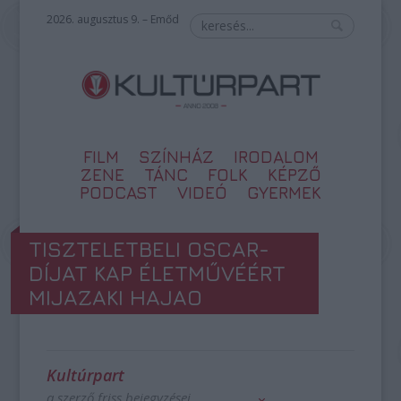
2026. augusztus 9. – Emőd
FILM
SZÍNHÁZ
IRODALOM
ZENE
TÁNC
FOLK
KÉPZŐ
PODCAST
VIDEÓ
GYERMEK
TISZTELETBELI OSCAR-
DÍJAT KAP ÉLETMŰVÉÉRT
MIJAZAKI HAJAO
Kultúrpart
a szerző friss bejegyzései