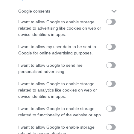
kapott Oscar-díjat.
Google consents
A tiszteletbeli Oscarok korábbi díjazottjai
I want to allow Google to enable storage
között olyan sztárok szerepeltek, mint
related to advertising like cookies on web or
Francis Ford Coppola, Angelina Jolie és Steve
device identifiers in apps.
Martin vagy az idén elhunyt Eli Wallach,
Laureen Bacall.
I want to allow my user data to be sent to
Google for online advertising purposes.
I want to allow Google to send me
personalized advertising.
Japán
Film
Oscar
Animáció
Rendezők
I want to allow Google to enable storage
related to analytics like cookies on web or
device identifiers in apps.
I want to allow Google to enable storage
related to functionality of the website or app.
I want to allow Google to enable storage
SZEMBE MERSZ NÉZNI AZZAL, AKIVÉ
related to personalization.