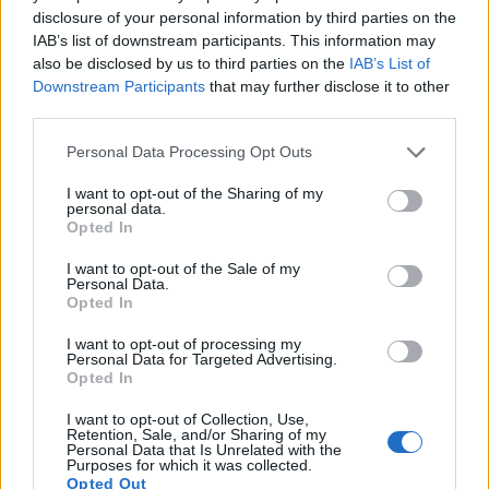
társalapítója 2003-ben
Chihiro
disclosure of your personal information by third parties on the
Szellemországban
című alkotásáért vehette át
IAB’s list of downstream participants. This information may
a legjobb animációs film Oscar-díját. Szél
also be disclosed by us to third parties on the
IAB’s List of
támad című rajzfilmjével idén harmadik Oscar-
Downstream Participants
that may further disclose it to other
jelölését gyűjtötte be az animációs mester,
third parties.
aki tavaly bejelentette visszavonulását.
Please note that this website/app uses one or more Google
Personal Data Processing Opt Outs
services and may gather and store information including but
A 94 éve Dublinban született Maureen
not limited to your visit or usage behaviour. You may click to
I want to opt-out of the Sharing of my
O'Hara leghíresebb filmjei közé tartozik a
personal data.
grant or deny consent to Google and its third-party tags to
Opted In
Csoda a 34. utcában vagy a
Szindbád, a hajós.
use your data for below specified purposes in below Google
A vörös hajú díva
John Ford öt produkciójában
consent section.
I want to opt-out of the Sale of my
szerepelt: 1952-ben John Wayne oldalán
Personal Data.
Opted In
játszott
A nyugodt férfi
című filmben, amelyért
Ford rendezői Oscart kapott.
I want to opt-out of processing my
Personal Data for Targeted Advertising.
Opted In
Carriere, a
Cyrano de Bergerac
,
A lét
elviselhetetlen könnyűsége
és
A burzsoázia
I want to opt-out of Collection, Use,
diszkrét bája
forgatókönyvírója regényíróként
Retention, Sale, and/or Sharing of my
Personal Data that Is Unrelated with the
kezdte pályáját. 1963-ban a
Heureux
Purposes for which it was collected.
Anniversaire
című rövidfilm társszerzőjeként
Opted Out