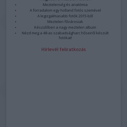
Meztelenség és anatómia
A forradalom egy holland fotós szemével
A legizgalmasabb fotók 2015-ből
Meztelen fővárosiak
Készülőben a nagy meztelen album
Nézd meg a 48-as szabadságharc hőseiről készült
fotókat!
Hírlevél feliratkozás