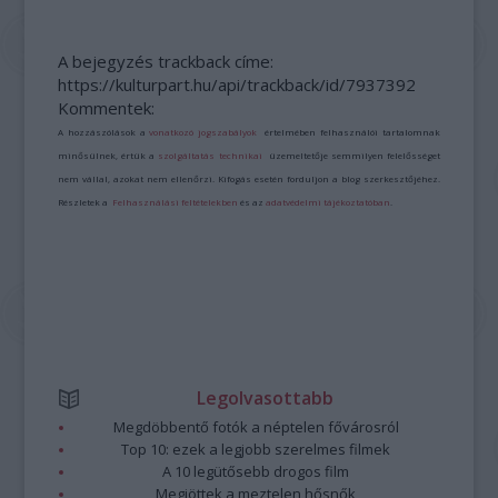
A bejegyzés trackback címe:
https://kulturpart.hu/api/trackback/id/7937392
Kommentek:
A hozzászólások a
vonatkozó jogszabályok
értelmében felhasználói tartalomnak
minősülnek, értük a
szolgáltatás technikai
üzemeltetője semmilyen felelősséget
nem vállal, azokat nem ellenőrzi. Kifogás esetén forduljon a blog szerkesztőjéhez.
Részletek a
Felhasználási feltételekben
és az
adatvédelmi tájékoztatóban
.
Legolvasottabb
Megdöbbentő fotók a néptelen fővárosról
Top 10: ezek a legjobb szerelmes filmek
A 10 legütősebb drogos film
Megjöttek a meztelen hősnők