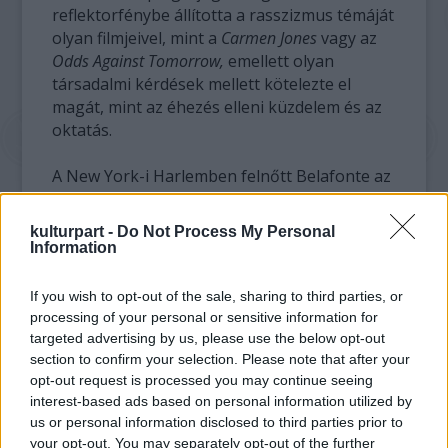
reflektorfénybe állította a rasszizmus témáját
olyan filmjeivel, mint a
Carmen Jones
vagy az
Odds Against Tomorrow,
emellett olyan
társadalmi kérdések mellett kötelezte el
magát, mint az éhezés elleni küzdelem és az
oktatás.
A New York-i Harlemben felnőtt Belafonte az
ötvenes években a karibi zene
népszerűsítéséért a King of Calypso
kulturpart -
Do Not Process My Personal
becenevet kapta nagy sikerű Calypso című
Information
albuma nyomán. Az Oscar-díj elnyerésével
immár csatlakozik ahhoz a maroknyi
If you wish to opt-out of the sale, sharing to third parties, or
sztárhoz, akik pályafutásuk alatt az Emmy-
processing of your personal or sensitive information for
díjat, a Grammy-díjat, az Oscar-díjat és a
targeted advertising by us, please use the below opt-out
Tony-díjat is megkapták.
section to confirm your selection. Please note that after your
opt-out request is processed you may continue seeing
interest-based ads based on personal information utilized by
A 73 esztendős Mijazaki Hajao, a világhírű
us or personal information disclosed to third parties prior to
rajzfilmrendező, a japán Ghibli Stúdió
your opt-out. You may separately opt-out of the further