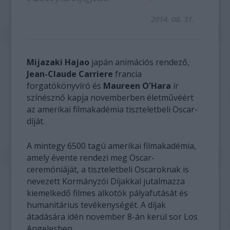
2014. 08. 31.
Mijazaki Hajao
japán animációs rendező,
Jean-Claude Carriere
francia
forgatókönyvíró és
Maureen O'Hara
ír
színésznő kapja novemberben életművéért
az amerikai filmakadémia tiszteletbeli Oscar-
díját.
A mintegy 6500 tagú amerikai filmakadémia,
amely évente rendezi meg Oscar-
ceremóniáját, a tiszteletbeli Oscaroknak is
nevezett Kormányzói Díjakkal jutalmazza
kiemelkedő filmes alkotók pályafutását és
humanitárius tevékenységét. A díjak
átadására idén november 8-án kerül sor Los
Angelesben.