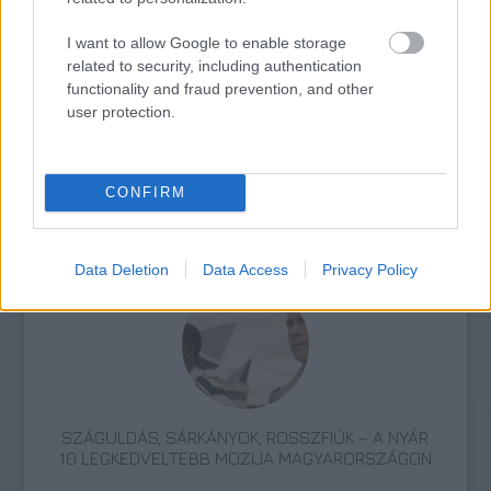
VÁLHATTÁL VOLNA?
I want to allow Google to enable storage
related to security, including authentication
functionality and fraud prevention, and other
user protection.
CONFIRM
TERMÉSZETFELETTI ERŐK ÉS ELFELEDETT
TITKOK: ITT A SHELBY OAKS – A GONOSZ
NYOMÁBAN MAGYAR ELŐZETESE
Data Deletion
Data Access
Privacy Policy
SZÁGULDÁS, SÁRKÁNYOK, ROSSZFIÚK – A NYÁR
10 LEGKEDVELTEBB MOZIJA MAGYARORSZÁGON