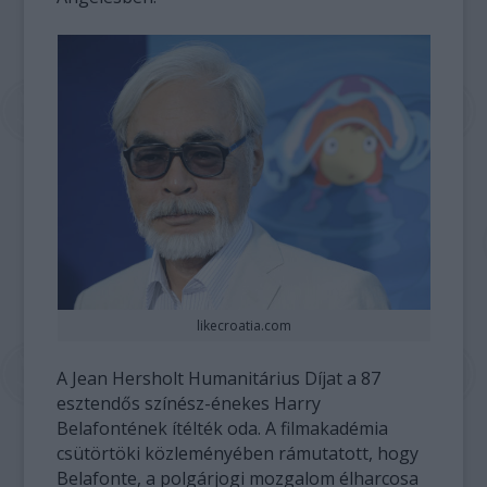
likecroatia.com
A Jean Hersholt Humanitárius Díjat a 87
esztendős színész-énekes Harry
Belafontének ítélték oda. A filmakadémia
csütörtöki közleményében rámutatott, hogy
Belafonte, a polgárjogi mozgalom élharcosa