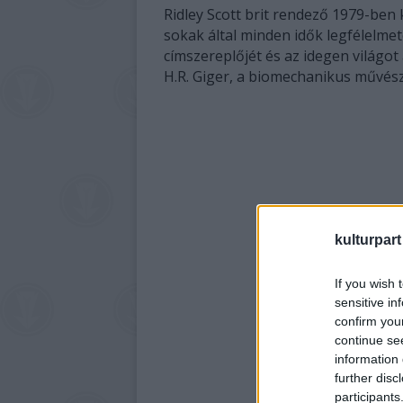
Ridley Scott brit rendező 1979-ben 
sokak által minden idők legfélelmet
címszereplőjét és az idegen világot
H.R. Giger, a biomechanikus művé
kulturpart
If you wish 
sensitive in
confirm you
continue se
information 
further disc
participants