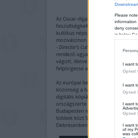
Downstream 
Please note
Az Oscar-díjjal elismert látványvilá
information 
feszültségkeltésnek és a jól felépí
deny consent
kultikus népszerűség övezi, bár a 
in below Go
mozivásznon látni. 2003-ban Ridley S
- Director's Cut
az új jelenetek ellené
Persona
rendező ugyanis a digitális felújít
vágott, illetve néhányat kihagyott,
I want t
felpörgesse a filmet.
Opted 
Az európai bemutató 35. évfordulója
I want t
közönség a hazai mozikban: szeptem
Opted 
digitális kópiáról, eredeti nyelven, 
országszerte számos filmszínház c
I want 
Advertis
Budapesten minden nap játsszák a 
Opted 
többek közt Szolnokon, Jászberén
Debrecenben és Egerben is.
I want t
of my P
was col