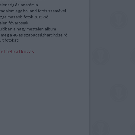
elenség és anatómia
rradalom egy holland fotós szemével
izgalmasabb fotók 2015-ből
elen fővárosiak
ülőben a nagy meztelen album
 meg a 48-as szabadságharc hőseiről
lt fotókat!
vél feliratkozás