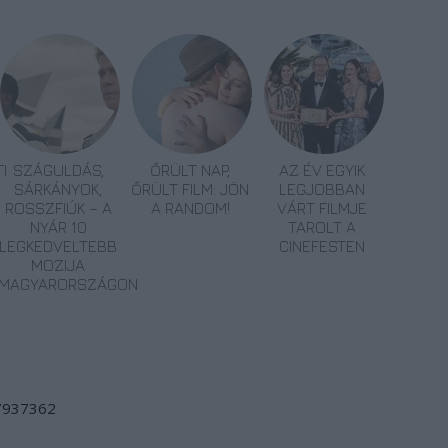
I
SZÁGULDÁS,
ŐRÜLT NAP,
AZ ÉV EGYIK
SÁRKÁNYOK,
ŐRÜLT FILM: JÖN
LEGJOBBAN
ROSSZFIÚK – A
A RANDOM!
VÁRT FILMJE
NYÁR 10
TAROLT A
LEGKEDVELTEBB
CINEFESTEN
MOZIJA
MAGYARORSZÁGON
/7937362