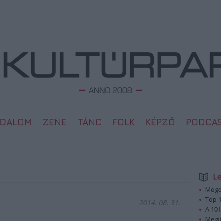
ODALOM
ZENE
TÁNC
FOLK
KÉPZŐ
PODCA
L
Megd
Top 1
2014. 08. 31.
A 10 
Megj