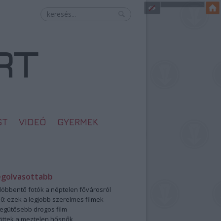
ST
VIDEÓ
GYERMEK
egolvasottabb
öbbentő fotók a néptelen fővárosról
0: ezek a legjobb szerelmes filmek
legütősebb drogos film
öttek a meztelen hősnők