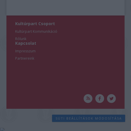
Kultúrpart Csoport
Kultúrpart Kommunikáció
Rólunk
Kapcsolat
Impresszum
Partnereink
SÜTI BEÁLLÍTÁSOK MÓDOSÍTÁSA