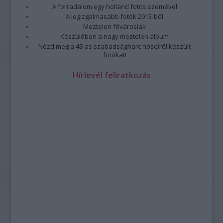
A forradalom egy holland fotós szemével
A legizgalmasabb fotók 2015-ből
Meztelen fővárosiak
Készülőben a nagy meztelen album
Nézd meg a 48-as szabadságharc hőseiről készült
fotókat!
Hírlevél feliratkozás