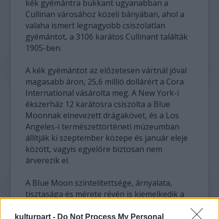
kék gyémántra bukkant ugyanabban a
Cullinan városához közeli bányában, ahol a
valaha ismert legnagyobb csiszolatlan
gyémántot, a 3106 karátos Cullinant találták
1905-ben.
A kék gyémántot az előzetesen vártnál jóval
magasabb áron, 25,6 millió dollárért a Cora
International vásárolta meg. A New York-i
ékszerház 12 karátosra csiszolta a Blue
Moonnak elnevezett drágakövet, és a Los
Angeles-i természettörténeti múzeumban
állítják ki szeptember közepe és január eleje
között, vagyis egyelőre biztosan nem
árverezik el.
A Blue Moon színtelítettsége, árnyalata,
tisztasága és mérete révén is kiemelkedik a
kék gyémántok amúgy is rendkívüli sorából.
A párnacsiszolású gyémánt színének
kulturpart -
Do Not Process My Personal