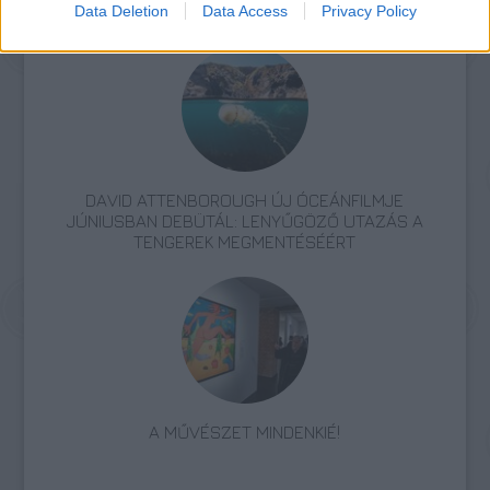
KÜLÖNLEGES KIÁLLÍTÁS A LAM-BAN
Data Deletion
Data Access
Privacy Policy
DAVID ATTENBOROUGH ÚJ ÓCEÁNFILMJE
JÚNIUSBAN DEBÜTÁL: LENYŰGÖZŐ UTAZÁS A
TENGEREK MEGMENTÉSÉÉRT
A MŰVÉSZET MINDENKIÉ!