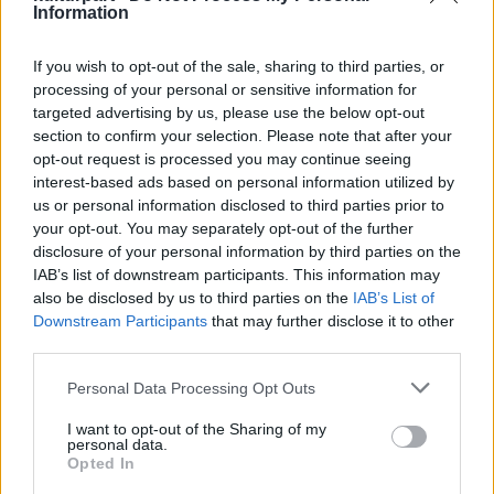
Information
besorolása élénk fantáziakék, tisztaságát
tekintve pedig belül tökéletes. A Blue Moon
If you wish to opt-out of the sale, sharing to third parties, or
igazán kék, UV-fényben más árnyalatok, a
processing of your personal or sensitive information for
kék gyémántoknál megszokott szürke vagy
targeted advertising by us, please use the below opt-out
kékeszöld nem mutatkoztak rajta.
section to confirm your selection. Please note that after your
"Egymilliárd éves, és még akkor is itt lesz,
opt-out request is processed you may continue seeing
amikor mi már rég nem. Ebben rejlik a
interest-based ads based on personal information utilized by
gyémántok szépsége" - mondta Suzette
us or personal information disclosed to third parties prior to
Gomes, a Cora International elnök-
your opt-out. You may separately opt-out of the further
vezérigazgatója, aki pályafutása
disclosure of your personal information by third parties on the
fénypontjának nevezte a Blue Moont.
IAB’s list of downstream participants. This information may
also be disclosed by us to third parties on the
IAB’s List of
Downstream Participants
that may further disclose it to other
Ellentétben a mély, sötét és gazdag kék
third parties.
árnyalatáról ismert Hope-gyémánttal, ez a
kék gyémánt inkább vízkék, vagy ahogyan
Please note that this website/app uses one or more Google
Personal Data Processing Opt Outs
Gomes nevezte, óceánkék. A párnacsiszolás
services and may gather and store information including but
révén leghamarabb brossnak vagy gyűrűnek
not limited to your visit or usage behaviour. You may click to
I want to opt-out of the Sharing of my
personal data.
felelne meg, bár a szakember elsősorban
grant or deny consent to Google and its third-party tags to
Opted In
műalkotásként tekint rá. Értékéről a Cora
use your data for below specified purposes in below Google