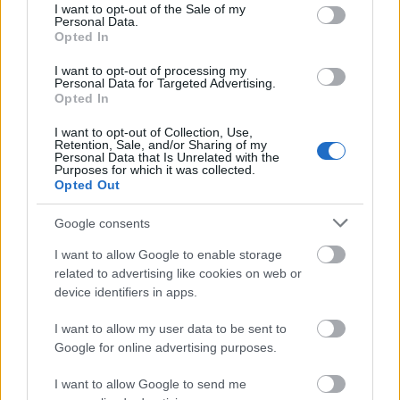
consent section.
International nem közölt becsléseket,
I want to opt-out of the Sale of my
Personal Data.
összehasonlításokba sem bocsátkozott. A
Opted In
Forbes magazin viszont emlékeztetett rá,
hogy az ismert legnagyobb élénkfantázia,
I want to opt-out of processing my
Personal Data for Targeted Advertising.
tökéletes (lupe tiszta) - a belül tökéletesnél
Opted In
egy fokozattal jobb - kék gyémántot, egy
13,22 karátos drágakövet áprilisban 23,8
I want to opt-out of Collection, Use,
Retention, Sale, and/or Sharing of my
millió dolláros összegért, vagyis a kék
Personal Data that Is Unrelated with the
gyémántok mezőnyében rekordnak számító
Purposes for which it was collected.
Opted Out
1,8 millió dolláros karátonkénti áron vette
meg a Harry Winston-ékszerház Genfben a
Google consents
Christie's Aukciósház árverésén.
I want to allow Google to enable storage
A Cora International egyelőre a közelgő
related to advertising like cookies on web or
kiállítással foglalkozik. Gomes elmondta,
device identifiers in apps.
bíznak benne, hogy a gyémánt segít felhívni
I want to allow my user data to be sent to
a figyelmet a Los Angeles-i múzeumra.
Google for online advertising purposes.
"Segíteni akarok nekik. Lenyűgöző munkát
végeznek, de mindig szűkölködnek a
I want to allow Google to send me
pénzben. Támogatásra van szükségük, a