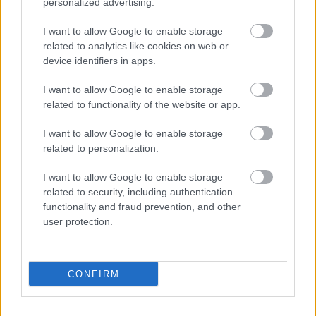
personalized advertising.
gyémánt pedig a hírnevüket is öregbíti majd"
- fejtette ki. Nem zárta ki, hogy a kiállítás
I want to allow Google to enable storage
után eladják a követ "sok tízmillió dollárért", a
related to analytics like cookies on web or
háznál máris jelentkeztek érdeklődők.
device identifiers in apps.
I want to allow Google to enable storage
Forrás:
Hirado.hu
related to functionality of the website or app.
I want to allow Google to enable storage
related to personalization.
Tudomány
Múzeum
Természet
Dél-afrikai Köztársaság
I want to allow Google to enable storage
Lavór
related to security, including authentication
functionality and fraud prevention, and other
user protection.
CONFIRM
FELFELÉ HULLÓ ESŐ ÉS XENOBOTOK –