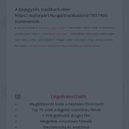
A bejegyzés trackback címe:
https://kulturpart.hu/api/trackback/id/7937400
Kommentek:
A hozzászólások a
vonatkozó jogszabályok
értelmében felhasználói tartalomnak
minősülnek, értük a
szolgáltatás technikai
üzemeltetője semmilyen felelősséget
nem vállal, azokat nem ellenőrzi. Kifogás esetén forduljon a blog szerkesztőjéhez.
Részletek a
Felhasználási feltételekben
és az
adatvédelmi tájékoztatóban
.
Legolvasottabb
Megdöbbentő fotók a néptelen fővárosról
Top 10: ezek a legjobb szerelmes filmek
A 10 legütősebb drogos film
Megjöttek a meztelen hősnők
Meztelenség és anatómia