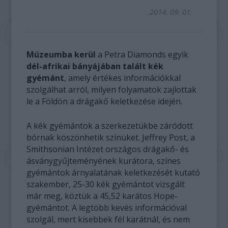
2014. 09. 01.
Múzeumba kerül
a Petra Diamonds egyik
dél-afrikai bányájában talált kék
gyémánt
, amely értékes információkkal
szolgálhat arról, milyen folyamatok zajlottak
le a Földön a drágakő keletkezése idején.
A kék gyémántok a szerkezetükbe záródott
bórnak köszönhetik színüket. Jeffrey Post, a
Smithsonian Intézet országos drágakő- és
ásványgyűjteményének kurátora, színes
gyémántok árnyalatának keletkezését kutató
szakember, 25-30 kék gyémántot vizsgált
már meg, köztük a 45,52 karátos Hope-
gyémántot. A legtöbb kevés információval
szolgál, mert kisebbek fél karátnál, és nem