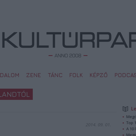
ODALOM
ZENE
TÁNC
FOLK
KÉPZŐ
PODCA
LANDTÓL
L
Megd
Top 1
2014. 09. 01.
A 10 
Megj