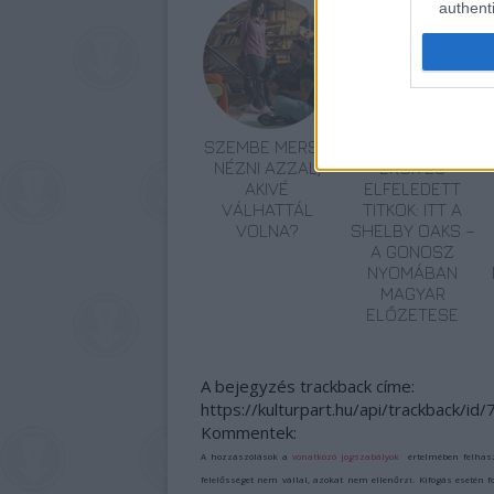
authenti
SZEMBE MERSZ
TERMÉSZETFELETT
NÉZNI AZZAL,
ERŐK ÉS
AKIVÉ
ELFELEDETT
VÁLHATTÁL
TITKOK: ITT A
VOLNA?
SHELBY OAKS –
A GONOSZ
NYOMÁBAN
MAGYAR
ELŐZETESE
A bejegyzés trackback címe:
https://kulturpart.hu/api/trackback/id
Kommentek:
A hozzászólások a
vonatkozó jogszabályok
értelmében felhas
felelősséget nem vállal, azokat nem ellenőrzi. Kifogás esetén 