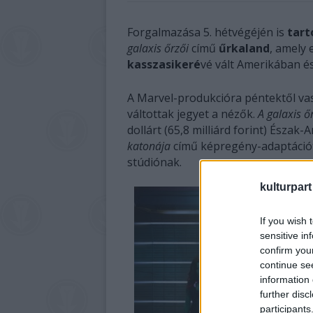
Forgalmazása 5. hétvégéjén is
tart
galaxis őrzői
című
űrkaland
, amely 
kasszasikeré
vé vált Amerikában é
A Marvel-produkcióra péntektől vasár
váltottak jegyet a nézők.
A galaxis ő
dollárt (65,8 milliárd forint) Észa
katonája
című képregény-adaptációt, 
stúdiónak.
kulturpart
If you wish 
sensitive in
confirm you
continue se
information 
further disc
participants