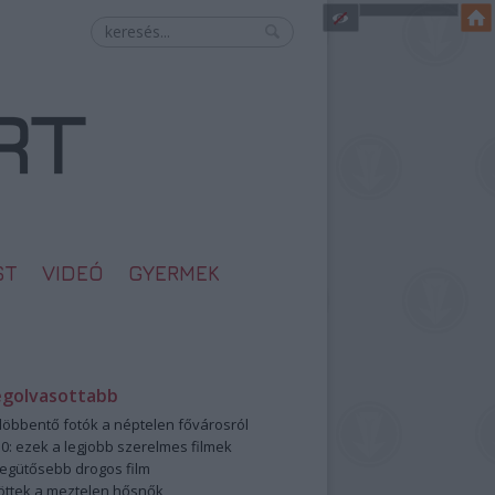
ST
VIDEÓ
GYERMEK
egolvasottabb
öbbentő fotók a néptelen fővárosról
0: ezek a legjobb szerelmes filmek
legütősebb drogos film
öttek a meztelen hősnők