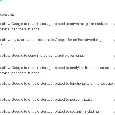
Out
consents
o allow Google to enable storage related to advertising like cookies on
evice identifiers in apps.
o allow my user data to be sent to Google for online advertising
s.
dollár (2,2 milliárd forint) jegybevételt ért el, és
meg az
Úgy fent, mint lent
című, a párizsi
to allow Google to send me personalized advertising.
 amely 8,3 millió dollárt (kétmilliárd forint)
én.
o allow Google to enable storage related to analytics like cookies on
evice identifiers in apps.
o allow Google to enable storage related to functionality of the website
o allow Google to enable storage related to personalization.
o allow Google to enable storage related to security, including