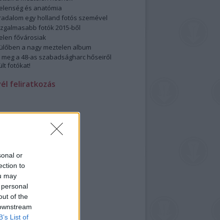
elenség és anatómia
rradalom egy holland fotós szemével
izgalmasabb fotók 2015-ből
elen fővárosiak
ülőben a nagy meztelen album
 meg a 48-as szabadságharc hőseiről
lt fotókat!
vél feliratkozás
sonal or
ection to
ou may
 personal
out of the
 downstream
B’s List of