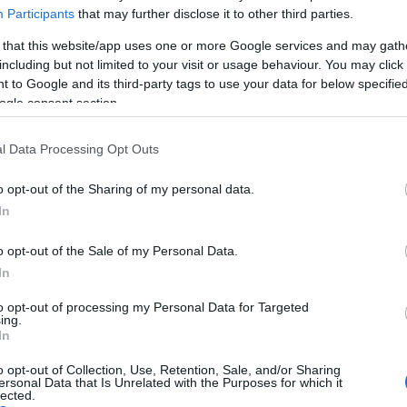
Participants
that may further disclose it to other third parties.
 that this website/app uses one or more Google services and may gath
including but not limited to your visit or usage behaviour. You may click 
 to Google and its third-party tags to use your data for below specifi
ogle consent section.
l Data Processing Opt Outs
gőrizte második helyét a
Tini nindzsa teknőcök
11,8
o opt-out of the Sharing of my personal data.
) jegyeladással.
In
o opt-out of the Sale of my Personal Data.
In
to opt-out of processing my Personal Data for Targeted
ing.
In
o opt-out of Collection, Use, Retention, Sale, and/or Sharing
ersonal Data that Is Unrelated with the Purposes for which it
lected.