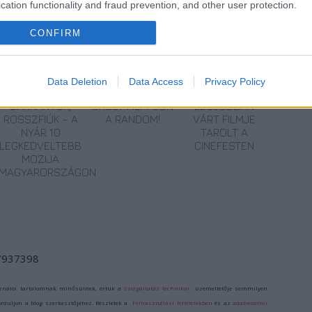
cation functionality and fraud prevention, and other user protection.
CONFIRM
Data Deletion
Data Access
Privacy Policy
I
SZÁGULDÁS,
ŐRÜLT NAP,
AZ ÉV EGYIK
SÁRKÁNYOK,
ŐRÜLT FILM: JÖN
LEGJOBBAN
ROSSZFIÚK – A
A RANDOM!
VÁRT FILMJE
NYÁR 10
TAROLT A
LEGKEDVELTEBB
CINEFESTEN
MOZIJA
MAGYARORSZÁGON
/7937398
ználói tartalomnak minősülnek, értük a
szolgáltatás technikai
üzemeltetője semmilyen
forduljon a blog szerkesztőjéhez. Részletek a
Felhasználási feltételekben
és az
adatvédelmi