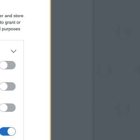
er and store
to grant or
ed purposes