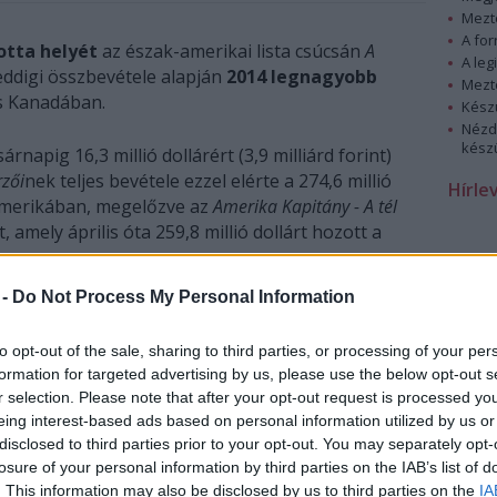
Mezt
A fo
otta helyét
az észak-amerikai lista csúcsán
A
A leg
eddigi összbevétele alapján
2014 legnagyobb
Mezt
s Kanadában.
Kész
Nézd
készü
napig 16,3 millió dollárért (3,9 milliárd forint)
rzői
nek teljes bevétele ezzel elérte a 274,6 millió
Hírle
k-Amerikában, megelőzve az
Amerika Kapitány - A tél
amely április óta 259,8 millió dollárt hozott a
 -
Do Not Process My Personal Information
to opt-out of the sale, sharing to third parties, or processing of your per
formation for targeted advertising by us, please use the below opt-out s
r selection. Please note that after your opt-out request is processed y
eing interest-based ads based on personal information utilized by us or
disclosed to third parties prior to your opt-out. You may separately opt-
losure of your personal information by third parties on the IAB’s list of
. This information may also be disclosed by us to third parties on the
IA