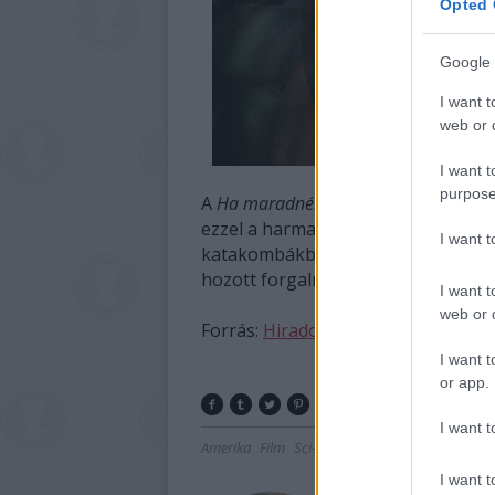
Opted 
Google 
I want t
web or d
I want t
purpose
A
Ha maradnék
című dráma 9,3 millió 
ezzel a harmadik helyet szerezte 
I want 
katakombákban játszódó horror előtt,
hozott forgalmazása első hétvégéj
I want t
web or d
Forrás:
Hirado.hu
I want t
or app.
I want t
Amerika
Film
Sci-fi
Mozi
Rekord
I want t