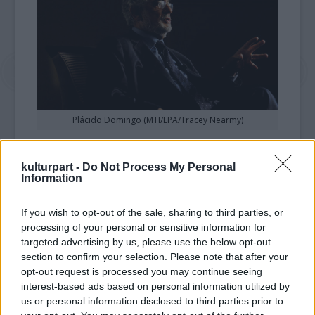
Plácido Domingo (MTI/EPA/Tracey Nearmy)
A hónap során mások mellett Pharrell
kulturpart -
Do Not Process My Personal
Williams, Katy Perry, Calvin Harris, a The
Information
Script, Ed Sheeran, Kylie Minogue, a
Kasabian, Mary J. Blige, a Blondie, a Maroon 5
If you wish to opt-out of the sale, sharing to third parties, or
és Robert Plant is színpadra lépnek.
processing of your personal or sensitive information for
targeted advertising by us, please use the below opt-out
A szervezők szerint Domingo izgatottan várja
section to confirm your selection. Please note that after your
a koncertet, és a fesztiválra való meghívását
opt-out request is processed you may continue seeing
"az opera és a klasszikus zene egyedülálló és
interest-based ads based on personal information utilized by
varázslatos világának szóló "
elismerésként
us or personal information disclosed to third parties prior to