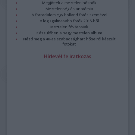
Megjöttek a meztelen hősnők
Meztelenség és anatómia
A forradalom egy holland fotós szemével
A legizgalmasabb fotók 2015-ből
Meztelen fővárosiak
Készülőben a nagy meztelen album
Nézd meg a 48-as szabadságharc hőseiről készült
fotókat!
Hírlevél feliratkozás