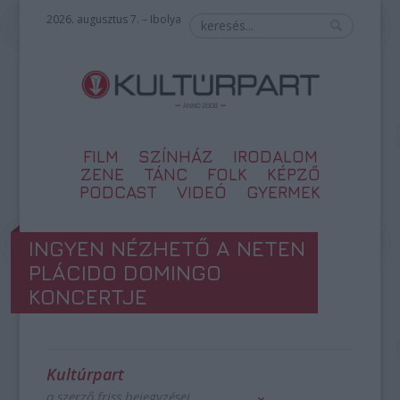
2026. augusztus 7. – Ibolya
FILM
SZÍNHÁZ
IRODALOM
ZENE
TÁNC
FOLK
KÉPZŐ
PODCAST
VIDEÓ
GYERMEK
INGYEN NÉZHETŐ A NETEN
PLÁCIDO DOMINGO
KONCERTJE
Kultúrpart
a szerző friss bejegyzései