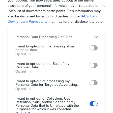
fogadta.
your opt-out. You may separately opt-out of the further
disclosure of your personal information by third parties on the
IAB’s list of downstream participants. This information may
A harminc éjszakán át tartó fesztiválra
also be disclosed by us to third parties on the
IAB’s List of
kizárólag sorsolás útján lehet jegyet
Downstream Participants
that may further disclose it to other
szerezni, de a koncerteket több mint száz
third parties.
országban élőben és ingyen követhetik végig
a felhasználók az iTunes-on vagy az Apple
Please note that this website/app uses one or more Google
Personal Data Processing Opt Outs
TV-n keresztül.
services and may gather and store information including but
not limited to your visit or usage behaviour. You may click to
I want to opt-out of the Sharing of my
personal data.
grant or deny consent to Google and its third-party tags to
Forrás:
MTI
Opted In
use your data for below specified purposes in below Google
consent section.
I want to opt-out of the Sale of my
Personal Data.
Opted In
Koncert
Zene
Plácido Domingo
Fesztivál
Internet
I want to opt-out of processing my
Technika
Personal Data for Targeted Advertising.
Opted In
I want to opt-out of Collection, Use,
Retention, Sale, and/or Sharing of my
Personal Data that Is Unrelated with the
Purposes for which it was collected.