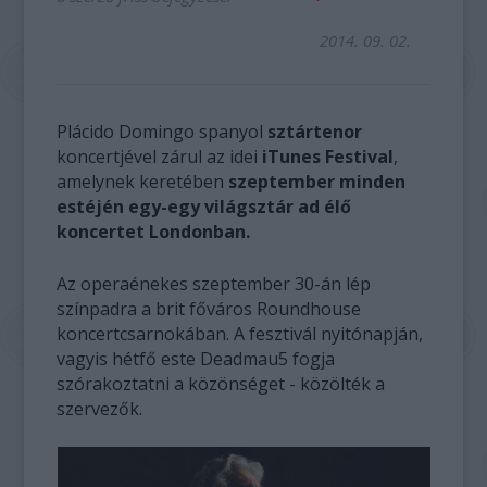
2014. 09. 02.
Plácido Domingo spanyol
sztártenor
koncertjével zárul az idei
iTunes Festival
,
amelynek keretében
szeptember minden
estéjén egy-egy világsztár ad élő
koncertet Londonban.
Az operaénekes szeptember 30-án lép
színpadra a brit főváros Roundhouse
koncertcsarnokában. A fesztivál nyitónapján,
vagyis hétfő este Deadmau5 fogja
szórakoztatni a közönséget - közölték a
szervezők.