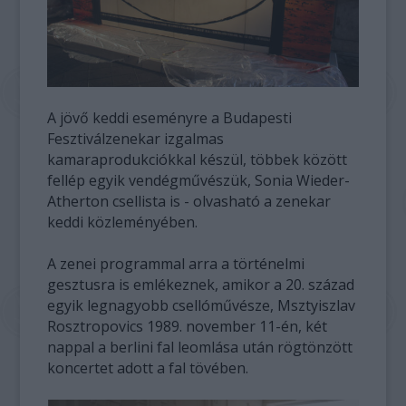
A jövő keddi eseményre a Budapesti
Fesztiválzenekar izgalmas
kamaraprodukciókkal készül, többek között
fellép egyik vendégművészük, Sonia Wieder-
Atherton csellista is - olvasható a zenekar
keddi közleményében.
A zenei programmal arra a történelmi
gesztusra is emlékeznek, amikor a 20. század
egyik legnagyobb csellóművésze, Msztyiszlav
Rosztropovics 1989. november 11-én, két
nappal a berlini fal leomlása után rögtönzött
koncertet adott a fal tövében.