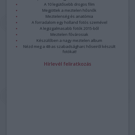
A 10 legütősebb drogos film
Megjöttek a meztelen hősnők
Meztelenség és anatómia
A forradalom egy holland fotós szemével
A legizgalmasabb fotók 2015-ből
Meztelen fővárosiak
Készülőben a nagy meztelen album
Nézd meg a 48-as szabadságharc hőseiről készült
fotókat!
Hírlevél feliratkozás