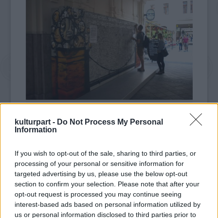
Fotó: budaorsiinfo.hu
kulturpart -
Do Not Process My Personal
Information
A Művészetek Palotája (Müpa) és a Budapesti
Fesztiválzenekar (BFZ) által második
If you wish to opt-out of the sale, sharing to third parties, or
alkalommal megrendezett Bridging Europe -
processing of your personal or sensitive information for
targeted advertising by us, please use the below opt-out
Európai Hidak művészeti fesztivál
section to confirm your selection. Please note that after your
középpontjában idén a német kultúra áll.
opt-out request is processed you may continue seeing
interest-based ads based on personal information utilized by
A szeptember 10. és 16. között tartandó
us or personal information disclosed to third parties prior to