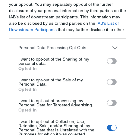
fesztivál elsősorban a zenén keresztül keres
your opt-out. You may separately opt-out of the further
kapcsolódási pontokat a magyar és a német
disclosure of your personal information by third parties on the
kultúra között, de az irodalom is teret kap, és
IAB’s list of downstream participants. This information may
egy nemzetközi kerekasztal-beszélgetést is
also be disclosed by us to third parties on the
IAB’s List of
rendeznek a 25 évvel ezelőtti határnyitás
Downstream Participants
that may further disclose it to other
német-magyar gazdasági és kulturális
third parties.
kapcsolatokra gyakorolt hatásáról.
Please note that this website/app uses one or more Google
Personal Data Processing Opt Outs
services and may gather and store information including but
not limited to your visit or usage behaviour. You may click to
I want to opt-out of the Sharing of my
personal data.
grant or deny consent to Google and its third-party tags to
Opted In
use your data for below specified purposes in below Google
consent section.
I want to opt-out of the Sale of my
Personal Data.
Opted In
I want to opt-out of processing my
Personal Data for Targeted Advertising.
Opted In
I want to opt-out of Collection, Use,
Retention, Sale, and/or Sharing of my
Personal Data that Is Unrelated with the
Purposes for which it was collected.