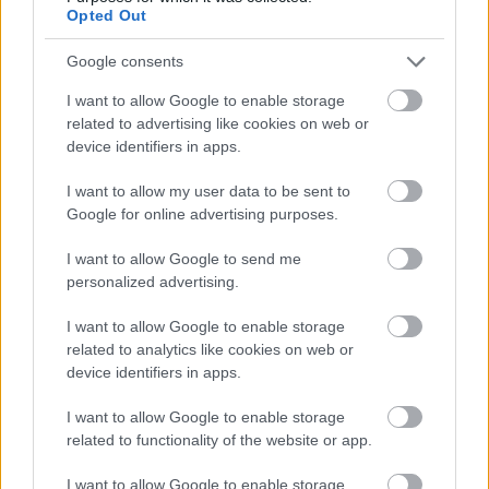
Opted Out
Google consents
I want to allow Google to enable storage
related to advertising like cookies on web or
A fesztivál teljes programja megtalálható a
device identifiers in apps.
Müpa
és a
BFZ
honlapjain.
I want to allow my user data to be sent to
Google for online advertising purposes.
Forrás:
MTI
I want to allow Google to send me
personalized advertising.
I want to allow Google to enable storage
related to analytics like cookies on web or
Koncert
Zene
Történelem
Művészetek Palotája
Évforduló
device identifiers in apps.
Budapesti Fesztiválzenekar
I want to allow Google to enable storage
related to functionality of the website or app.
I want to allow Google to enable storage