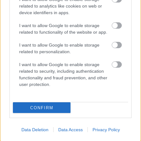
related to analytics like cookies on web or
device identifiers in apps.
SZEMBE MERSZ NÉZNI AZZAL, AKIVÉ
I want to allow Google to enable storage
VÁLHATTÁL VOLNA?
related to functionality of the website or app.
I want to allow Google to enable storage
related to personalization.
I want to allow Google to enable storage
related to security, including authentication
functionality and fraud prevention, and other
TERMÉSZETFELETTI ERŐK ÉS ELFELEDETT
user protection.
TITKOK: ITT A SHELBY OAKS – A GONOSZ
NYOMÁBAN MAGYAR ELŐZETESE
CONFIRM
A bejegyzés trackback címe:
https://kulturpart.hu/api/trackback/id/7937554
Data Deletion
Data Access
Privacy Policy
Kommentek: