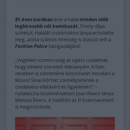
81 éves korában
érte a halál
minden idők
leghíresebb női komikusát,
Emmy-díjas
színészt. Halálát csütörtökön lánya erősítette
meg, azóta számos híresség is búcsút vett a
Fashion Police
házigazdájától.
„Végtelen szomorúság az egész családnak,
hogy elment szeretett édesanyám. A fiam
nevében is szeretnénk köszönetet mondani a
Mount Sinai Kórház személyzetének a
csodálatos ellátásért és figyelemért" –
nyilatkozta közleményében Joan Rivers lánya,
Melissa Rivers. A halálhírt az E! Entertainment
is megerősítette.