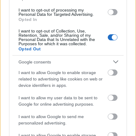
Könyvet írt, filmekben szerepelt, csodás
I want to opt-out of processing my
karrierjét dokumentumfilmen dolgozták fel.
Personal Data for Targeted Advertising.
Opted In
I want to opt-out of Collection, Use,
Retention, Sale, and/or Sharing of my
Personal Data that Is Unrelated with the
Amerika
Film
Humor
Gyász
Tévé
Purposes for which it was collected.
Opted Out
Google consents
I want to allow Google to enable storage
related to advertising like cookies on web or
device identifiers in apps.
I want to allow my user data to be sent to
HIDEGHÁBORÚS KÉMFILM FOROG VILMÁNYI
Google for online advertising purposes.
BENETT FŐSZEREPLÉSÉVEL
I want to allow Google to send me
personalized advertising.
I want to allow Google to enable storage