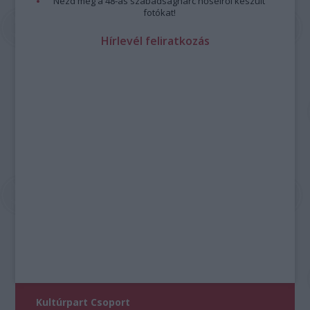
Nézd meg a 48-as szabadságharc hőseiről készült
fotókat!
Hírlevél feliratkozás
Kultúrpart Csoport