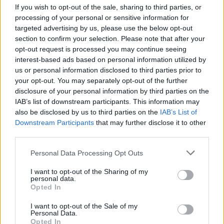
szentelte önmagát, pótolhatatlan űrt hagyott
If you wish to opt-out of the sale, sharing to third parties, or
a munkatársakban és rajongók tömegeiben.
processing of your personal or sensitive information for
20 éven keresztül teljes szívből szeretett
targeted advertising by us, please use the below opt-out
tagja volt az E! családnak, és távozása óta
section to confirm your selection. Please note that after your
kevésbé mulatságos hellyé vált ez a világ. Ma
opt-out request is processed you may continue seeing
nagyon nehéz a szívünk, tudva, hogy Joan
interest-based ads based on personal information utilized by
többé nem ugrándozik be az ajtón" – áll a
us or personal information disclosed to third parties prior to
your opt-out. You may separately opt-out of the further
csatorna közleményében.
disclosure of your personal information by third parties on the
IAB’s list of downstream participants. This information may
Minden idők legismertebb női komikusának
also be disclosed by us to third parties on the
IAB’s List of
augusztus végén egy műtéti komplikáció
Downstream Participants
that may further disclose it to other
következtében állt le a légzése. A napokig
third parties.
tartó mesterséges kómából már nem ébredt
fel, szervezete feladta a küzdelmet.
Please note that this website/app uses one or more Google
Personal Data Processing Opt Outs
services and may gather and store information including but
not limited to your visit or usage behaviour. You may click to
I want to opt-out of the Sharing of my
Joan Riverst elsősorban az E! Entertainment
personal data.
grant or deny consent to Google and its third-party tags to
egyik legnépszerűbb műsora, a
Fashion Police
Opted In
use your data for below specified purposes in below Google
házigazdájaként ismerhettük, de több
consent section.
I want to opt-out of the Sale of my
alkalommal kölcsönözte hangját olyan
Personal Data.
animációs filmekben, mint például a
Shrek 2.
Opted In