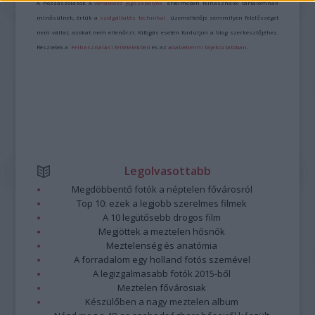
A hozzászólások a
vonatkozó jogszabályok
értelmében felhasználói tartalomnak
minősülnek, értük a
szolgáltatás technikai
üzemeltetője semmilyen felelősséget
nem vállal, azokat nem ellenőrzi. Kifogás esetén forduljon a blog szerkesztőjéhez.
Részletek a
Felhasználási feltételekben
és az
adatvédelmi tájékoztatóban
.
Legolvasottabb
Megdöbbentő fotók a néptelen fővárosról
Top 10: ezek a legjobb szerelmes filmek
A 10 legütősebb drogos film
Megjöttek a meztelen hősnők
Meztelenség és anatómia
A forradalom egy holland fotós szemével
A legizgalmasabb fotók 2015-ből
Meztelen fővárosiak
Készülőben a nagy meztelen album