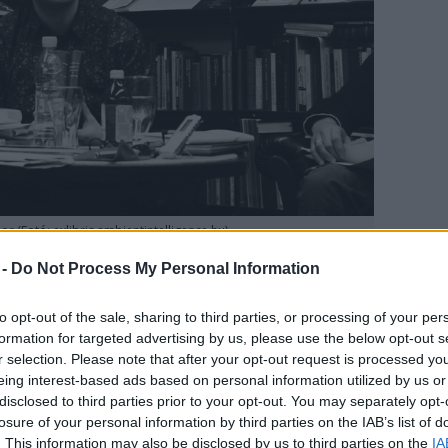
r (Fotó: exlibris.ambientintelligence.hu)
 -
Do Not Process My Personal Information
almi Jelen tudósítójaként utazott ki november
a – az itt szerzett élményeit összegezte hat részben
to opt-out of the sale, sharing to third parties, or processing of your per
 wayang árnyjátékokról, Indonézia mindennapjairól
formation for targeted advertising by us, please use the below opt-out s
k majd, mint a szerző élményeiről.
r selection. Please note that after your opt-out request is processed y
eing interest-based ads based on personal information utilized by us or
disclosed to third parties prior to your opt-out. You may separately opt-
losure of your personal information by third parties on the IAB’s list of
. This information may also be disclosed by us to third parties on the
IA