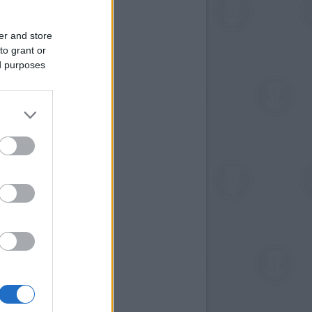
er and store
to grant or
ed purposes