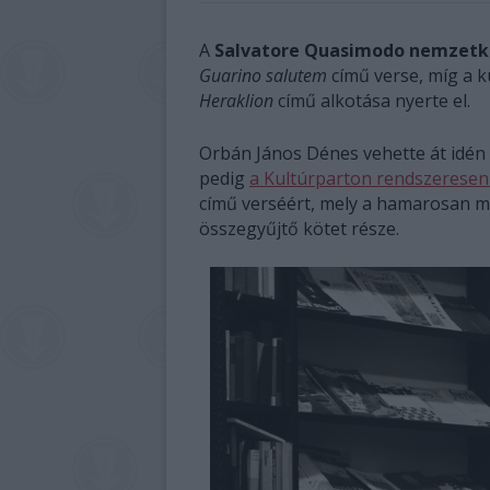
A
Salvatore Quasimodo nemzetkö
Guarino salutem
című verse, míg a k
Heraklion
című alkotása nyerte el.
Orbán János Dénes vehette át idén 
pedig
a Kultúrparton rendszeresen
című verséért, mely a hamarosan 
összegyűjtő kötet része.