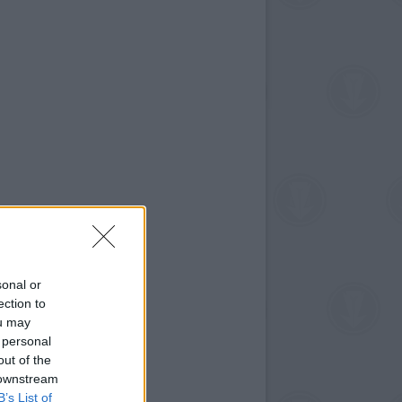
sonal or
ection to
ou may
 personal
out of the
 downstream
B’s List of