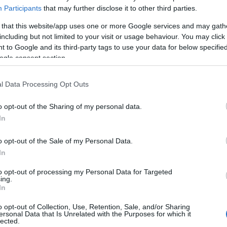
Participants
that may further disclose it to other third parties.
 that this website/app uses one or more Google services and may gath
including but not limited to your visit or usage behaviour. You may click 
 to Google and its third-party tags to use your data for below specifi
ogle consent section.
l Data Processing Opt Outs
o opt-out of the Sharing of my personal data.
In
o opt-out of the Sale of my Personal Data.
In
odo Alapítvány elnöke elmondta, hogy
a 22.
to opt-out of processing my Personal Data for Targeted
özi költőversenyen
a zsűri Kalász Márton részére
ing.
2 költő számára elismerő oklevelet adományozott.
In
érkezett a versenyre, ami 384 alkotást jelent –
o opt-out of Collection, Use, Retention, Sale, and/or Sharing
ersonal Data that Is Unrelated with the Purposes for which it
lected.