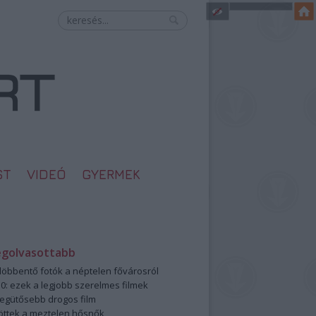
ST
VIDEÓ
GYERMEK
egolvasottabb
öbbentő fotók a néptelen fővárosról
0: ezek a legjobb szerelmes filmek
legütősebb drogos film
öttek a meztelen hősnők