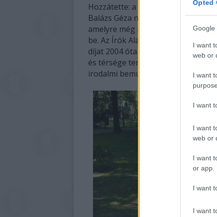
Opted 
Hozzátette: a hagyományokhoz híve
Balázs Géza nyelvésznek ítélt a zsű
amelyre még nem publikált és nem dí
Google 
be. Az Írók Alapítványa, valamint B
I want t
díjat 2004 óta minden évben Balatonf
web or d
és térsége természeti, kulturális 
irodalmi bemutatása.
I want t
purpose
I want 
I want t
web or d
I want t
or app.
I want t
I want t