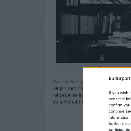
Weiner Sennyey Tibo
kulturpart
Weiner Sennyey Tibor költő az Irod
elején Indonéziába, Balira és Jávár
If you wish 
képeivel és írásaival, melyekben a
sensitive in
és a Mahabhárátáról éppúgy szó esi
confirm you
continue se
information 
further disc
participants