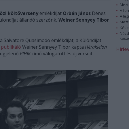
Mezt
A fo
zi költőverseny
emlékdíját
Orbán János
Dénes
A leg
ülöndíjat állandó szerzőnk,
Weiner Sennyey Tibor
Mezt
Kész
Nézd
készü
a Salvatore Quasimodo emlékdíjat, a Különdíjat
 publikáló
Weiner Sennyey Tibor kapta
Hérakleion
Hírle
megjelenő
PIHIK
című válogatott és új verseit