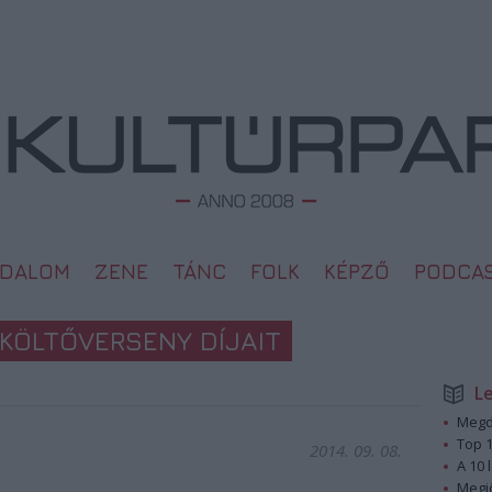
ODALOM
ZENE
TÁNC
FOLK
KÉPZŐ
PODCA
KÖLTŐVERSENY DÍJAIT
L
Megd
Top 1
2014. 09. 08.
A 10 
Megj