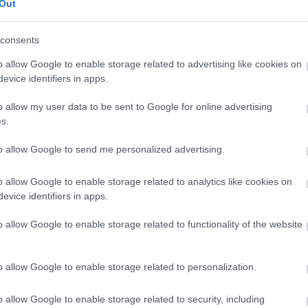
Out
n a Bertha Bulcsu–emlékdíjat is átadták, amelyet
ri. A Bertha Bulcsu-emlékdíj meghívásos pályázat,
jazott publicisztikai mű, irodalmi riport küldhető
consents
alatonfüred és Balatongyörök városa által alapított
o allow Google to enable storage related to advertising like cookies on
üreden adják át. A díj pályázati feltétele a Balaton
evice identifiers in apps.
értékeinek, sajátosságának és gondjainak méltó
o allow my user data to be sent to Google for online advertising
s.
to allow Google to send me personalized advertising.
o allow Google to enable storage related to analytics like cookies on
evice identifiers in apps.
o allow Google to enable storage related to functionality of the website
o allow Google to enable storage related to personalization.
o allow Google to enable storage related to security, including