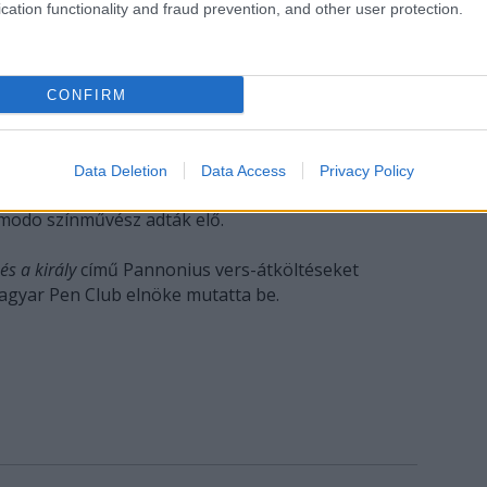
cation functionality and fraud prevention, and other user protection.
CONFIRM
dták át a balatonfüredi Anna Grand Hotelben. Az
Data Deletion
Data Access
Privacy Policy
s verseket, valamint Salvatore Quasimodo művét
modo színművész adták elő.
és a király
című Pannonius vers-átköltéseket
agyar Pen Club elnöke mutatta be.