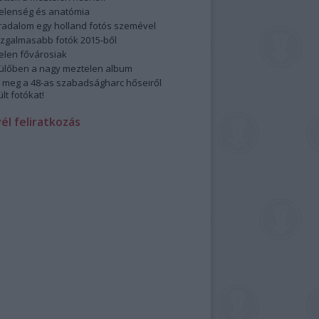
elenség és anatómia
rradalom egy holland fotós szemével
izgalmasabb fotók 2015-ből
elen fővárosiak
ülőben a nagy meztelen album
 meg a 48-as szabadságharc hőseiről
lt fotókat!
vél feliratkozás