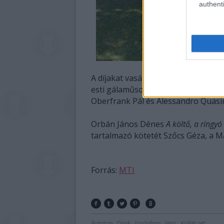
authenti
A díjakat vasárnap délután ötkor a
esti gálaműsor keretében a nyerte
Oberfrank Pál és Alessandro Quasi
Orbán János Dénes
A költő, a ringyó 
tartalmazó kötetét Szőcs Géza, a M
Forrás:
MTI
Balaton
Díjak
Irodalom
Vers
Költészet