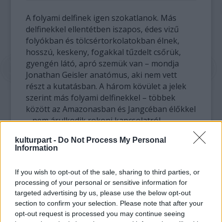
A folyami delfinek igen szokatlanok. Más
delfinekkel ellentétben iszapos, édes vizű
folyókban és tölcsértorkolatokban élnek,
hosszú, keskeny, fogakkal tűzdelt csőrük,
gyengén látó, apró szemük van – mondja
Jonathan Geisler anatómus, aki nem vett
részt a kutatásban. A három kövület a jelek
szerint más folyami delfinekkel – többek
között az Amazonasban és Jangcéban élőkkel
– nem árulkodik rokoni kapcsolatról.
kulturpart -
Do Not Process My Personal
A kutatók hosszú ideje igyekeznek feltárni,
Information
hogyan illeszkednek a folyami delfinek a
családfára. A leletek segítenek választ találni
If you wish to opt-out of the sale, sharing to third parties, or
a kérdésre, már ami a dél-ázsiai folyami
processing of your personal or sensitive information for
delfineket illeti. Geisler szerint alaposabban
targeted advertising by us, please use the below opt-out
vizsgálhatják velük ezt az alig ismert, kihalt
section to confirm your selection. Please note that after your
családot, amelynek megismerése
opt-out request is processed you may continue seeing