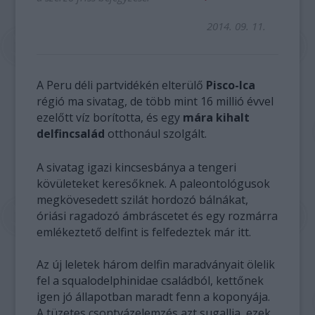
2014. 09. 11.
A Peru déli partvidékén elterülő
Pisco-Ica
régió ma sivatag, de több mint 16 millió évvel
ezelőtt víz borította, és egy
mára kihalt
delfincsalád
otthonául szolgált.
A sivatag igazi kincsesbánya a tengeri
kövületeket keresőknek. A paleontológusok
megkövesedett szilát hordozó bálnákat,
óriási ragadozó ámbráscetet és egy rozmárra
emlékeztető delfint is felfedeztek már itt.
Az új leletek három delfin maradványait ölelik
fel a squalodelphinidae családból, kettőnek
igen jó állapotban maradt fenn a koponyája.
A tüzetes csontvázelemzés azt sugallja, ezek