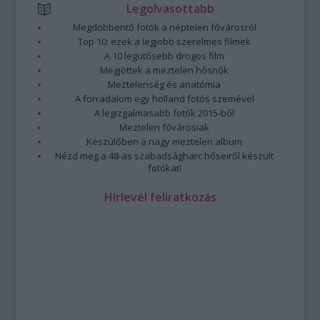
Legolvasottabb
Megdöbbentő fotók a néptelen fővárosról
Top 10: ezek a legjobb szerelmes filmek
A 10 legütősebb drogos film
Megjöttek a meztelen hősnők
Meztelenség és anatómia
A forradalom egy holland fotós szemével
A legizgalmasabb fotók 2015-ből
Meztelen fővárosiak
Készülőben a nagy meztelen album
Nézd meg a 48-as szabadságharc hőseiről készült
fotókat!
Hírlevél feliratkozás