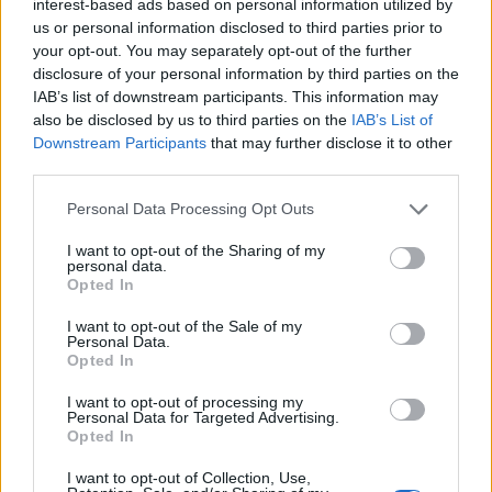
hozzásegíthet a furcsa, élő leszármazottak
interest-based ads based on personal information utilized by
elhelyezéséhez az evolúciós családfán.
us or personal information disclosed to third parties prior to
your opt-out. You may separately opt-out of the further
disclosure of your personal information by third parties on the
Más squalodelphinidae leleteket is kiástak
IAB’s list of downstream participants. This information may
már Argentínában, Franciaországban,
also be disclosed by us to third parties on the
IAB’s List of
Olaszországban, illetve az Egyesült Államok
Downstream Participants
that may further disclose it to other
keleti partvidékén, de összességében eme
third parties.
közepes méretű delfinek maradványai ritkák.
A fogas cetek, disznódelfinek és delfinek
Please note that this website/app uses one or more Google
Personal Data Processing Opt Outs
modern családjai a korai miocénben –
services and may gather and store information including but
not limited to your visit or usage behaviour. You may click to
I want to opt-out of the Sharing of my
mintegy 20-24 millió éve - váltak szét,
personal data.
grant or deny consent to Google and its third-party tags to
ennélfogva minden eme időszakból származó
Opted In
use your data for below specified purposes in below Google
tengeri lelet nagyon értékes – mondja
consent section.
I want to opt-out of the Sale of my
Geisler.
Personal Data.
Opted In
Az új, kihalt faj a Huaridelphis raimondii nevet
I want to opt-out of processing my
kapta, a nemet az Andok déli-középső és
Personal Data for Targeted Advertising.
Peru part menti részén valamikor élt (Kr. u.
Opted In
500-1000) huari kultúra, illetve a delfin latin
I want to opt-out of Collection, Use,
elnevezése (delphis) után nevezték el, míg a