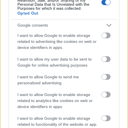
Retention, Sale, and/or Sharing of my
fajnév az olasz Antonio Raimondinak állít
Personal Data that Is Unrelated with the
Purposes for which it was collected.
emléket, aki bálnakövületeket tárt fel
Opted Out
Peruban.
Google consents
A Pisco-Ica sivatag gazdag leleteiből ítélve a
I want to allow Google to enable storage
paleontológusok más squalodelphinidae-
related to advertising like cookies on web or
maradványokra is bukkanhatnak errefelé –
device identifiers in apps.
mondja Giovanni Bianucci, a vizsgálat
társszerzője.
I want to allow my user data to be sent to
Google for online advertising purposes.
A kutatást a Vertebrate Paleontology
folyóirat közölte.
I want to allow Google to send me
personalized advertising.
Forrás:
MTI
I want to allow Google to enable storage
related to analytics like cookies on web or
device identifiers in apps.
I want to allow Google to enable storage
Peru
Paleontológia
Lavór
Felfedezés
related to functionality of the website or app.