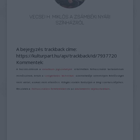
VECSEI H. MIKLÓS A ZSÁMBÉKI NYÁRI
SZÍNHÁZRÓL
A bejegyzés trackback címe:
https://kulturpart.hu/api/trackback/id/7937720
Kommentek:
A hozzászólások a
vonatkozó jogszabályok
értelmében felhasználói tartalomnak
minősülnek, értük a
szolgáltatás technikai
üzemeltetője semmilyen felelősséget
nem vállal, azokat nem ellenőrzi. Kifogás esetén forduljon a blog szerkesztőjéhez.
Részletek a
Felhasználási feltételekben
és az
adatvédelmi tájékoztatóban
.