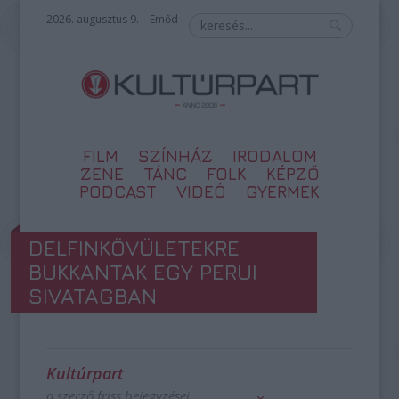
2026. augusztus 9. – Emőd
FILM
SZÍNHÁZ
IRODALOM
ZENE
TÁNC
FOLK
KÉPZŐ
PODCAST
VIDEÓ
GYERMEK
DELFINKÖVÜLETEKRE
BUKKANTAK EGY PERUI
SIVATAGBAN
Kultúrpart
a szerző friss bejegyzései