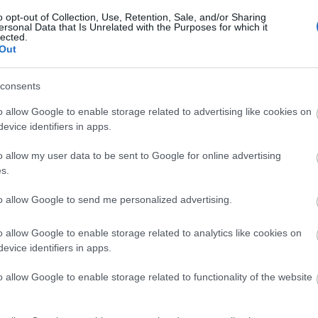
o opt-out of Collection, Use, Retention, Sale, and/or Sharing
a Zeneakadémia mellett Berlinben tanult, illetve
ersonal Data that Is Unrelated with the Purposes for which it
lected.
Peter Maintz. A döntőre Sosztakovics I.
Out
consents
o allow Google to enable storage related to advertising like cookies on
evice identifiers in apps.
o allow my user data to be sent to Google for online advertising
s.
to allow Google to send me personalized advertising.
o allow Google to enable storage related to analytics like cookies on
evice identifiers in apps.
o allow Google to enable storage related to functionality of the website