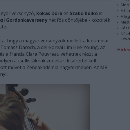
Mezt
A fo
agyar versenyző,
Kokas Dóra
és
Szabó Ildikó
is
A leg
özi Gordonkaverseny
hét fős döntőjébe - közölték
Mezt
ste.
Kész
Nézd
készü
ta, hogy a magyar versenyzők mellett a kolumbiai
l Tomasz Daroch, a dél-koreai Lim Hee-Young, az
Hírle
s a francia Clara Pouvreau vehetnek részt a
lyen a csellistáknak zenekari kísérettel kell
ztott művet a Zeneakadémia nagytermében. Az MR
yli.