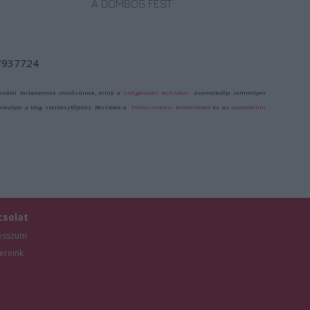
A DOMBOS FEST
/7937724
ználói tartalomnak minősülnek, értük a
szolgáltatás technikai
üzemeltetője semmilyen
forduljon a blog szerkesztőjéhez. Részletek a
Felhasználási feltételekben
és az
adatvédelmi
csolat
esszum
ereink