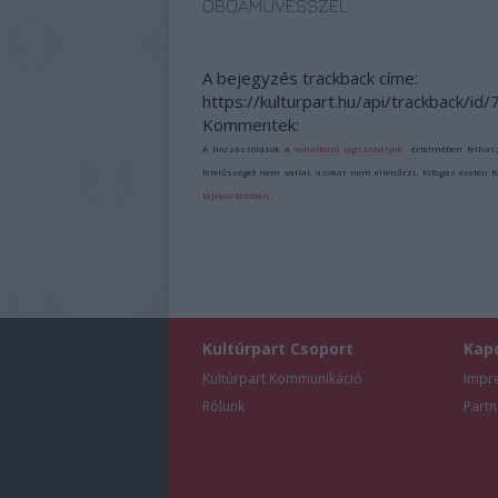
OBOAMŰVÉSSZEL
A bejegyzés trackback címe:
https://kulturpart.hu/api/trackback/id
Kommentek:
A hozzászólások a
vonatkozó jogszabályok
értelmében felhas
felelősséget nem vállal, azokat nem ellenőrzi. Kifogás esetén 
tájékoztatóban
.
Kultúrpart Csoport
Kap
Kultúrpart Kommunikáció
Impr
Rólunk
Partn