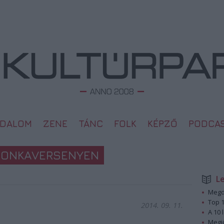
ODALOM
ZENE
TÁNC
FOLK
KÉPZŐ
PODCA
DONKAVERSENYEN
L
Megd
Top 1
2014. 09. 11.
A 10 
Megj