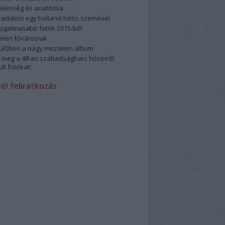
elenség és anatómia
rradalom egy holland fotós szemével
izgalmasabb fotók 2015-ből
elen fővárosiak
ülőben a nagy meztelen album
 meg a 48-as szabadságharc hőseiről
lt fotókat!
vél feliratkozás