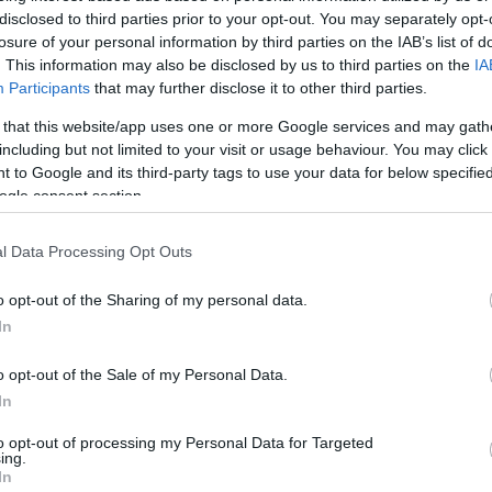
disclosed to third parties prior to your opt-out. You may separately opt-
témára
című darabját adja elő.
losure of your personal information by third parties on the IAB’s list of
. This information may also be disclosed by us to third parties on the
IA
Participants
that may further disclose it to other third parties.
 that this website/app uses one or more Google services and may gath
including but not limited to your visit or usage behaviour. You may click 
 to Google and its third-party tags to use your data for below specifi
ogle consent section.
l Data Processing Opt Outs
o opt-out of the Sharing of my personal data.
In
o opt-out of the Sale of my Personal Data.
In
to opt-out of processing my Personal Data for Targeted
ing.
In
ett - Kokas Dóra jobbról a második