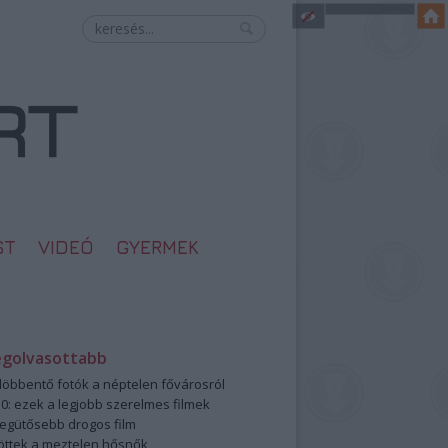
ST
VIDEÓ
GYERMEK
egolvasottabb
öbbentő fotók a néptelen fővárosról
0: ezek a legjobb szerelmes filmek
legütősebb drogos film
öttek a meztelen hősnők