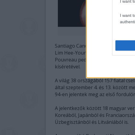
I want t
I want t
authenti
Szab
Santiago Canón-Valencia szintén S
Lim Hee-Young Dvorák h-moll gord
Pouvreau pedig Schumann a-moll g
kíséretével.
A világ 38 országából 157 fiatal c
által szeptember 4. és 13. között 
94-en jelentek meg az első forduló
A jelentkezők között 18 magyar ver
Koreából, Japánból és Franciaország
Üzbegisztánból és Litvániából is.