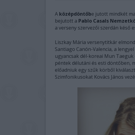
A
középdöntőb
e jutott mindkét m
bejutott a
Pablo Casals Nemzetk
a verseny szervezői szerdán késő e
Liszkay Mária versenytitkár elmond
Santiago Canón-Valencia, a lengye
ugyancsak dél-koreai Mun Taeguk é
péntek délutáni és esti döntőben, me
előadniuk egy szűk körből kiválas
Szimfonikusokat Kovács János vezén