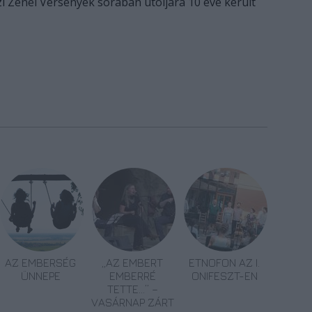
 Zenei Versenyek sorában utoljára 10 éve került
AZ EMBERSÉG
„AZ EMBERT
ETNOFON AZ I.
ÜNNEPE
EMBERRÉ
ONIFESZT-EN
TETTE…” –
VASÁRNAP ZÁRT