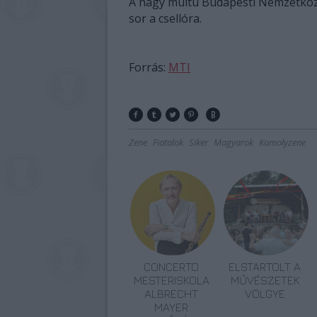
A nagy múltú Budapesti Nemzetközi
sor a csellóra.
Forrás:
MTI
Zene
Fiatalok
Siker
Magyarok
Komolyzene
CONCERTO
ELSTARTOLT A
MESTERISKOLA
MŰVÉSZETEK
ALBRECHT
VÖLGYE
MAYER