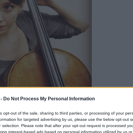
 -
Do Not Process My Personal Information
 budapesti Zeneakadémia mellett Bécsben és
to opt-out of the sale, sharing to third parties, or processing of your per
anulmányait, mesterei Reinhard Latzko, Oleg Kogan,
formation for targeted advertising by us, please use the below opt-out s
as Dóra a Kelemen-kvartett tagja, ahol nővérével,
r selection. Please note that after your opt-out request is processed y
ssal és Homoki Gáborral zenél együtt. A döntőben
eing interest-based ads based on personal information utilized by us or