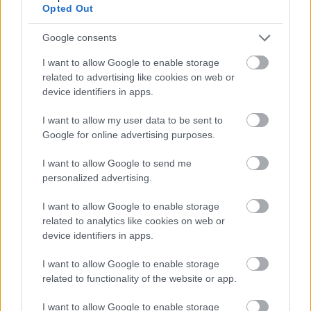
Opted Out
saját internetes rádiót indított. Henrival
megegyeztem, hogy a dalaira olyan
Google consents
balettbetéteket találok ki, melyeket az én
amatőr növendékeim is képesek eltáncolni.
I want to allow Google to enable storage
Az ötlet tetszett neki, és végül összesen
related to advertising like cookies on web or
legalább 15 dalára készült koreográfia. A
device identifiers in apps.
növendékek imádták ezeket a táncokat, mert
I want to allow my user data to be sent to
pontosan az ő testükhöz és tudásukhoz
Google for online advertising purposes.
igazítottam a követelményeket. Egyszóval
passzolt nekik. Az egésznek akkora sikere
I want to allow Google to send me
lett, hogy attól kezdve a műsorunkkal
personalized advertising.
kétévente rendszeresen felléptünk Pully
Théâtre de l’Octogone nevű színházában. Az
I want to allow Google to enable storage
iskola ismertsége ugrásszerűen nőtt,
related to analytics like cookies on web or
tódultak a növendékek. Attól fogva elegendő
device identifiers in apps.
volt a balettal foglalkoznom.
I want to allow Google to enable storage
related to functionality of the website or app.
I want to allow Google to enable storage