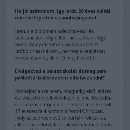
Ha jól számolom, így is kb. 20 éves voltál,
mire befejezted a tanulmányaidat…
Igen, s a diplomám balettművészi és
balettmesteri képesítést adott. A sors úgy
hozta, hogy életem során kizárólag ez
utóbbit használtam… no meg a vegyészeti
képesítésemet, de erről majd később.
Elvégezted a balettiskolát és meg sem
próbáltál balerinaként elhelyezkedni?
Közbejött a szerelem, mégpedig első látásra,
és lehetetlen volt védekezni ellene. Macedón
származású férjemmel, aki orvosnak készült,
17 évesen találkoztam a festői Ohridban,
mely az azonos nevű tó partján fekszik az
albán-macedón (illetve akkoriban még albán-