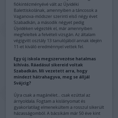
fiókintézményévé vált az Újvidéki
Balettiskolának, amennyiben a táncosok a
Vaganova-módszer szerinti első négy évet
Szabadkán, a második négyet pedig
Újvidéken végezték el, már amennyiben
megfeleltek a felvételi vizsgán. Az általam
végigvitt osztály 13 tanulójából annak idején
11-et kiváló eredménnyel vettek fel.
Egy új iskola megszervezése hatalmas
kihívás. Ráadásul sikereid voltak
Szabadkán. Mi vezetett arra, hogy
mindezt hátrahagyva, meg se álljál
Svájcig?
Újra csak a magánélet… csak ezúttal az
árnyoldala. Fogtam a kislányomat és
gyakorlatilag elmenekültem a rosszul sikerült
házasságomból. A bácsikám már 50 éve kint