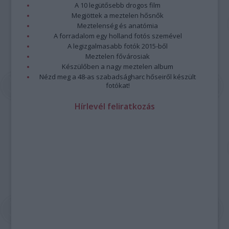
A 10 legütősebb drogos film
Megjöttek a meztelen hősnők
Meztelenség és anatómia
A forradalom egy holland fotós szemével
A legizgalmasabb fotók 2015-ből
Meztelen fővárosiak
Készülőben a nagy meztelen album
Nézd meg a 48-as szabadságharc hőseiről készült
fotókat!
Hírlevél feliratkozás