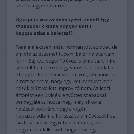
szülők a gyermekeiket.
Ugorjunk vissza néhány évtizedet! Egy
szabadkai kislány hogyan kerül
kapcsolatba a balettal?
Nem emlékszem már, honnan jött az ötlet, de
amióta az eszemet tudom, balerina akartam
lenni. Sajnos, végül 10 éves is elmúltam, mire
sikerült beiratkozni egy városi tánciskolába.
Itt egy férfi balettmesterem volt, aki annyira
bízott bennem, hogy egy-két év múlva már
nézők előtt kellett improvizálnom. Az igazi
áttörést egy újvidéki együttes szabadkai
vendégjátéka hozta meg, mely akkora
hatással volt rám, hogy a végén
hátraszaladtam a kulisszába a művészekhez.
Gratuláltam az egyik táncosnőnek, aki
nagyon csodálkozott, hogy nem egy