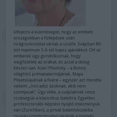
kifejezni a különbséget, hogy az említett
országokban a föllépések után
virágcsokrokkal vártak a szülők. Svájcban 80-
ból maximum 5-6-tól kapsz ajándékot. Ott az
emberek úgy gondolkoznak, hogy
megfizették az órákat, és azzal a dolog
készen van. Azari Plisetsky – a Bolsoj
világhírű prímabalerinájának, Maya
Plisetskayának a fivére – egyszer azt mondta
nekem: „Inni adsz azoknak, akik nem
szomjasak”. Úgy vélte, a svájciaknak nincs
szükségük a klasszikus balettra. Egyetlen
professzionális képzést nyújtó intézményük
van (Zürichben), a privát balettiskolákba
csupán sznobizmusból járatják a jómódú