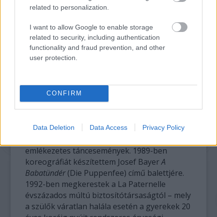
related to personalization.
I want to allow Google to enable storage
related to security, including authentication
functionality and fraud prevention, and other
user protection.
A Theatre de l Octogone Pully
CONFIRM
Ezek szerint végre egyenesbe kerültél?
Data Deletion
Data Access
Privacy Policy
Igen, ebben az időszakban egymást érték az
emlékezetes táncesemények. 1989-ben
koreográfiát készítettem Josef Bayer
A
Babatündér
(Die Puppenfee) című balettjére.
1992-ben megkerestek a La Paternelle
évszázados múltú biztosítótársaságtól – mely
a szülők váratlan halála esetén a gyerekek 20