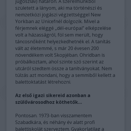
jugoszláv) határon. A szerelmünkből
született a lányom, aki ma történészi és
nemzetközi jogászi végzettséggel New
Yorkban az Unicefnél dolgozik. Mivel a
férjemnek eléggé „dél-európai” elképzelése
volt a házasságról, föl sem merült, hogy
táncosnőként helyezkedhetnék el. A tanítás
vált az életemmé, s már 20 évesen 200
növendékem volt Skopjéban. Ohridban is
próbálkoztam, ahol szinte szó szerint az
utcáról szedtem össze a tanítványokat. Nem
túlzás azt mondani, hogy a semmiből kellett a
balettoktatást létrehozni.
Az első igazi sikereid azonban a
szülővárosodhoz köthetők…
Pontosan. 1973-ban visszamentem
Szabadkára, és néhány év alatt profi
balettiskolát szerveztem. Gyakorlatilag a