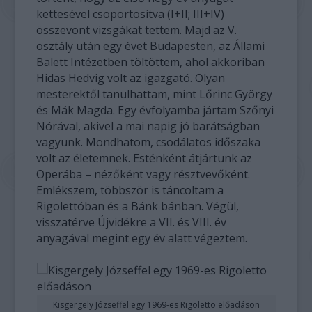
kettesével csoportosítva (I+II; III+IV)
összevont vizsgákat tettem. Majd az V.
osztály után egy évet Budapesten, az Állami
Balett Intézetben töltöttem, ahol akkoriban
Hidas Hedvig volt az igazgató. Olyan
mesterektől tanulhattam, mint Lőrinc György
és Mák Magda. Egy évfolyamba jártam Szőnyi
Nórával, akivel a mai napig jó barátságban
vagyunk. Mondhatom, csodálatos időszaka
volt az életemnek. Esténként átjártunk az
Operába – nézőként vagy résztvevőként.
Emlékszem, többször is táncoltam a
Rigolettóban és a Bánk bánban. Végül,
visszatérve Újvidékre a VII. és VIII. év
anyagával megint egy év alatt végeztem.
Kisgergely Józseffel egy 1969-es Rigoletto előadáson