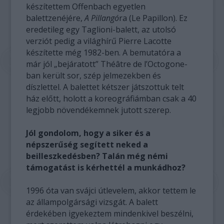
készítettem Offenbach egyetlen
balettzenéjére,
A Pillangó
ra (Le Papillon). Ez
eredetileg egy Taglioni-balett, az utolsó
verziót pedig a világhírű Pierre Lacotte
készítette még 1982-ben. A bemutatóra a
már jól „bejáratott” Théâtre de l’Octogone-
ban került sor, szép jelmezekben és
díszlettel. A balettet kétszer játszottuk telt
ház előtt, holott a koreográfiámban csak a 40
legjobb növendékemnek jutott szerep.
Jól gondolom, hogy a siker és a
népszerűség segített neked a
beilleszkedésben? Talán még némi
támogatást is kérhettél a munkádhoz?
1996 óta van svájci útlevelem, akkor tettem le
az állampolgársági vizsgát. A balett
érdekében igyekeztem mindenkivel beszélni,