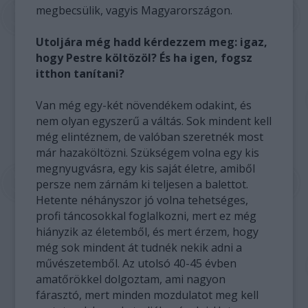
megbecsülik, vagyis Magyarországon.
Utoljára még hadd kérdezzem meg: igaz,
hogy Pestre költözöl? És ha igen, fogsz
itthon tanítani?
Van még egy-két növendékem odakint, és
nem olyan egyszerű a váltás. Sok mindent kell
még elintéznem, de valóban szeretnék most
már hazaköltözni. Szükségem volna egy kis
megnyugvásra, egy kis saját életre, amiből
persze nem zárnám ki teljesen a balettot.
Hetente néhányszor jó volna tehetséges,
profi táncosokkal foglalkozni, mert ez még
hiányzik az életemből, és mert érzem, hogy
még sok mindent át tudnék nekik adni a
művészetemből. Az utolsó 40-45 évben
amatőrökkel dolgoztam, ami nagyon
fárasztó, mert minden mozdulatot meg kell