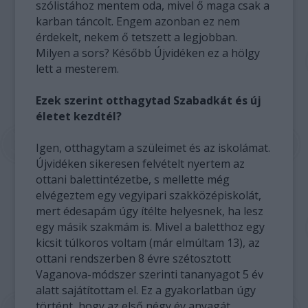
szólistához mentem oda, mivel ő maga csak a
karban táncolt. Engem azonban ez nem
érdekelt, nekem ő tetszett a legjobban.
Milyen a sors? Később Újvidéken ez a hölgy
lett a mesterem.
Ezek szerint otthagytad Szabadkát és új
életet kezdtél?
Igen, otthagytam a szüleimet és az iskolámat.
Újvidéken sikeresen felvételt nyertem az
ottani balettintézetbe, s mellette még
elvégeztem egy vegyipari szakközépiskolát,
mert édesapám úgy ítélte helyesnek, ha lesz
egy másik szakmám is. Mivel a baletthoz egy
kicsit túlkoros voltam (már elmúltam 13), az
ottani rendszerben 8 évre szétosztott
Vaganova-módszer szerinti tananyagot 5 év
alatt sajátítottam el. Ez a gyakorlatban úgy
történt, hogy az első négy év anyagát