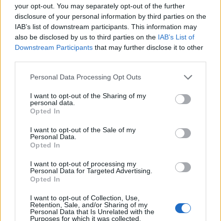
első év végén pedig már hatvan diákom volt.
your opt-out. You may separately opt-out of the further
Minden kurzust személyesen én vezettem,
disclosure of your personal information by third parties on the
minden balettórát én tartottam, nem volt
IAB’s list of downstream participants. This information may
másik mester.
also be disclosed by us to third parties on the
IAB’s List of
Downstream Participants
that may further disclose it to other
third parties.
Mikor tudtál megszabadulni a vegyészi
állásodtól?
Please note that this website/app uses one or more Google
Personal Data Processing Opt Outs
services and may gather and store information including but
A balettiskola eleinte nem volt eléggé
not limited to your visit or usage behaviour. You may click to
I want to opt-out of the Sharing of my
personal data.
jövedelmező ahhoz, hogy otthagyhassam a
grant or deny consent to Google and its third-party tags to
Opted In
SICPA-t. Erre csak 1985-ben kerülhetett sor,
use your data for below specified purposes in below Google
amikor egy új együttműködés révén végre
consent section.
I want to opt-out of the Sale of my
Personal Data.
megjött a várva várt szakmai siker. Előző
Opted In
évben megismerkedtem Henri Dès-szel, aki
az 1960-as évek végétől kezdődően hallatlan
I want to opt-out of processing my
Personal Data for Targeted Advertising.
népszerűségre tett szert gyermekdalaival
Opted In
Európa frankofón részén. Sikereire jellemző,
hogy 1986 és 2013 között 94 alkalommal
I want to opt-out of Collection, Use,
Retention, Sale, and/or Sharing of my
szerepelt (mondani sem kell, hogy telt házak
Personal Data that Is Unrelated with the
előtt) a párizsi Olympia színpadán, idén pedig
Purposes for which it was collected.