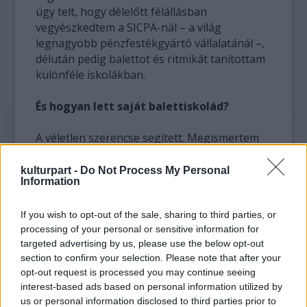
úgy telt, hogy délelőtt félállásban
vegyészkedtem a SICPA-nál – a világ
legnagyobb pénzfestékgyártó vállalatánál –,
délután pedig balettot és ritmikát tanítottam
különféle iskolákban.
És hogyan lett saját balettiskolád?
A véletlen szerencse segített. Megismertem
egy mérnökembert, aki látta, hogyan tanítok
és felajánlotta, hogy mint svájci állampolgár
kulturpart -
Do Not Process My Personal
Information
segít nekem létrehozni egy balettiskolát.
Kibéreltünk közösen egy termet Pullyben (a
If you wish to opt-out of the sale, sharing to third parties, or
lausanne-i agglomerációban), és elkezdtük a
processing of your personal or sensitive information for
munkát. Én csináltam a balettszakmai részét,
targeted advertising by us, please use the below opt-out
ő minden mást. Az iskola egy ideig a kettőnk
section to confirm your selection. Please note that after your
nevén volt, majd ő kiszállt belőle, s én
opt-out request is processed you may continue seeing
egyedül vittem tovább. Három növendékkel
interest-based ads based on personal information utilized by
kezdtük; az első hónap végén harminc, az
us or personal information disclosed to third parties prior to