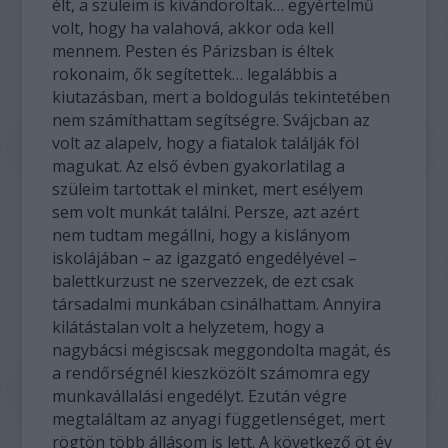
élt, a szüleim is kivándoroltak… egyértelmű
volt, hogy ha valahová, akkor oda kell
mennem. Pesten és Párizsban is éltek
rokonaim, ők segítettek… legalábbis a
kiutazásban, mert a boldogulás tekintetében
nem számíthattam segítségre. Svájcban az
volt az alapelv, hogy a fiatalok találják föl
magukat. Az első évben gyakorlatilag a
szüleim tartottak el minket, mert esélyem
sem volt munkát találni. Persze, azt azért
nem tudtam megállni, hogy a kislányom
iskolájában – az igazgató engedélyével –
balettkurzust ne szervezzek, de ezt csak
társadalmi munkában csinálhattam. Annyira
kilátástalan volt a helyzetem, hogy a
nagybácsi mégiscsak meggondolta magát, és
a rendőrségnél kieszközölt számomra egy
munkavállalási engedélyt. Ezután végre
megtaláltam az anyagi függetlenséget, mert
rögtön több állásom is lett. A következő öt év