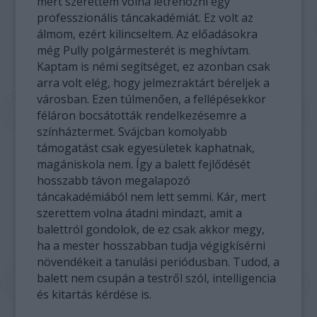
mert szerettem volna létrehozni egy
professzionális táncakadémiát. Ez volt az
álmom, ezért kilincseltem. Az előadásokra
még Pully polgármesterét is meghívtam.
Kaptam is némi segítséget, ez azonban csak
arra volt elég, hogy jelmezraktárt béreljek a
városban. Ezen túlmenően, a fellépésekkor
féláron bocsátották rendelkezésemre a
színháztermet. Svájcban komolyabb
támogatást csak egyesületek kaphatnak,
magániskola nem. Így a balett fejlődését
hosszabb távon megalapozó
táncakadémiából nem lett semmi. Kár, mert
szerettem volna átadni mindazt, amit a
balettról gondolok, de ez csak akkor megy,
ha a mester hosszabban tudja végigkísérni
növendékeit a tanulási periódusban. Tudod, a
balett nem csupán a testről szól, intelligencia
és kitartás kérdése is.