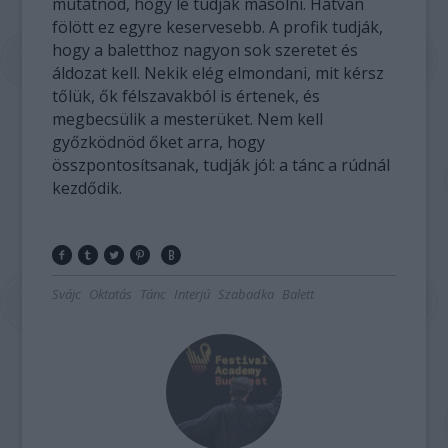
mutatnod, hogy le tudják másolni. Hatvan
fölött ez egyre keservesebb. A profik tudják,
hogy a baletthoz nagyon sok szeretet és
áldozat kell. Nekik elég elmondani, mit kérsz
tőlük, ők félszavakból is értenek, és
megbecsülik a mesterüket. Nem kell
győzködnöd őket arra, hogy
összpontosítsanak, tudják jól: a tánc a rúdnál
kezdődik.
Svájc
Oktatás
Tánc
Interjú
Szabadka
Balett