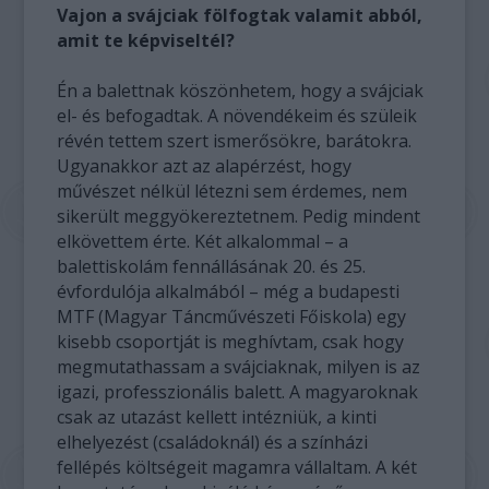
Vajon a svájciak fölfogtak valamit abból,
amit te képviseltél?
Én a balettnak köszönhetem, hogy a svájciak
el- és befogadtak. A növendékeim és szüleik
révén tettem szert ismerősökre, barátokra.
Ugyanakkor azt az alapérzést, hogy
művészet nélkül létezni sem érdemes, nem
sikerült meggyökereztetnem. Pedig mindent
elkövettem érte. Két alkalommal – a
balettiskolám fennállásának 20. és 25.
évfordulója alkalmából – még a budapesti
MTF (Magyar Táncművészeti Főiskola) egy
kisebb csoportját is meghívtam, csak hogy
megmutathassam a svájciaknak, milyen is az
igazi, professzionális balett. A magyaroknak
csak az utazást kellett intézniük, a kinti
elhelyezést (családoknál) és a színházi
fellépés költségeit magamra vállaltam. A két