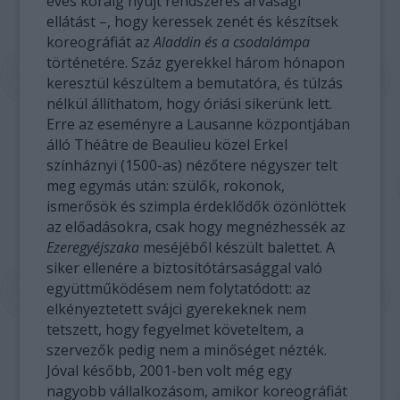
éves koráig nyújt rendszeres árvasági
ellátást –, hogy keressek zenét és készítsek
koreográfiát az
Aladdin és a csodalámpa
történetére. Száz gyerekkel három hónapon
keresztül készültem a bemutatóra, és túlzás
nélkül állíthatom, hogy óriási sikerünk lett.
Erre az eseményre a Lausanne központjában
álló Théâtre de Beaulieu közel Erkel
színháznyi (1500-as) nézőtere négyszer telt
meg egymás után: szülők, rokonok,
ismerősök és szimpla érdeklődők özönlöttek
az előadásokra, csak hogy megnézhessék az
Ezeregyéjszaka
meséjéből készült balettet. A
siker ellenére a biztosítótársasággal való
együttműködésem nem folytatódott: az
elkényeztetett svájci gyerekeknek nem
tetszett, hogy fegyelmet követeltem, a
szervezők pedig nem a minőséget nézték.
Jóval később, 2001-ben volt még egy
nagyobb vállalkozásom, amikor koreográfiát