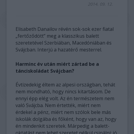
2014. 09. 12.
Elisabeth Danailov révén sok-sok ezer fiatal
„fertőződött” meg a klasszikus balett
szeretetével Szerbiában, Macedóniában és
Svájcban. Interjú a hazatérő mesterrel.
Harminc év után miért zártad be a
tánciskoládat Svájcban?
Évtizedekig éltem az alpesi országban, tehát
nem mondható, hogy nincs kitartásom. De
ennyi épp elég volt. Az én természetem nem
való Svájcba. Nem értették, miért nem
érdekel a pénz, miért nem szólok bele más
iskolák dolgába és főként, hogy van az, hogy
én mindenkit szeretek. Márpedig a balett-
oktatást nem lehet szeretet nélkül csinálni: jó