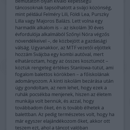
bemutatón olyan kiváló képességű
táncosoknak tapsolhatott a svájci közönség,
mint például Felméry Lili, Földi Lea, Purszky
Lilla vagy Majoros Balázs. Lett volna egy
harmadik alkalom is – az iskolám 30 éves
évfordulója alkalmából Szőnyi Nóra végzős
növendékeivel –, de közbejött a gazdasági
válság. Ugyanakkor, az MTF vezetői eljöttek
hozzám Svájcba egy kombi autóval, mert
elhatároztam, hogy az összes kosztümöt –
köztük rengeteg értékes Stanlowa-tütüt, ami
fogalom balettos körökben – a főiskolának
adományozom. A kinti iskolám bezárása után
úgy gondoltam, az nem lehet, hogy ezek a
ruhák pocsékba menjenek, hiszen az életem
munkája volt bennük, és azzal, hogy
továbbadom őket, én is tovább élhetek a
balettban. Az pedig természetes volt, hogy ha
már egyszer elajándékozom őket, akkor ott
teszem ezt, ahol a táncot valóban