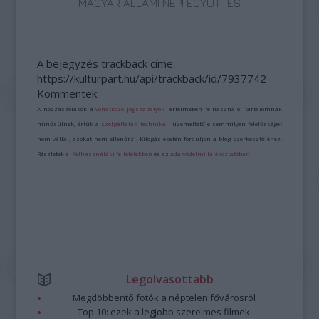
MAGYAR ÁLLAMI NÉPI EGYÜTTES
A bejegyzés trackback címe:
https://kulturpart.hu/api/trackback/id/7937742
Kommentek:
A hozzászólások a
vonatkozó jogszabályok
értelmében felhasználói tartalomnak
minősülnek, értük a
szolgáltatás technikai
üzemeltetője semmilyen felelősséget
nem vállal, azokat nem ellenőrzi. Kifogás esetén forduljon a blog szerkesztőjéhez.
Részletek a
Felhasználási feltételekben
és az
adatvédelmi tájékoztatóban
.
Legolvasottabb
Megdöbbentő fotók a néptelen fővárosról
Top 10: ezek a legjobb szerelmes filmek