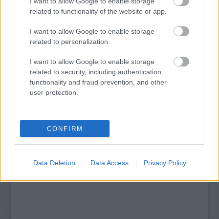
I want to allow Google to enable storage
related to functionality of the website or app.
I want to allow Google to enable storage
related to personalization.
I want to allow Google to enable storage
LÉTEZIK GYÓGYÍTÓ MÚZEUM?!
related to security, including authentication
functionality and fraud prevention, and other
user protection.
A bejegyzés trackback címe:
https://kulturpart.hu/api/trackback/id/7937784
CONFIRM
Kommentek:
A hozzászólások a
vonatkozó jogszabályok
értelmében felhasználói tartalomnak
minősülnek, értük a
szolgáltatás technikai
üzemeltetője semmilyen felelősséget
Data Deletion
Data Access
Privacy Policy
nem vállal, azokat nem ellenőrzi. Kifogás esetén forduljon a blog szerkesztőjéhez.
Részletek a
Felhasználási feltételekben
és az
adatvédelmi tájékoztatóban
.