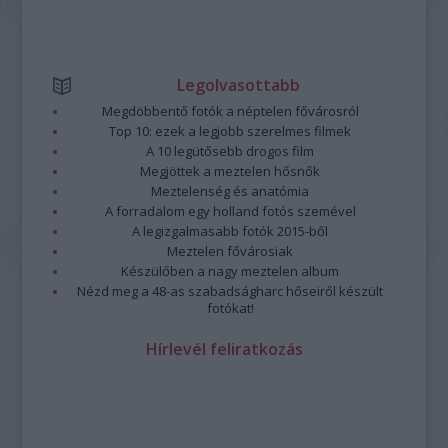
Legolvasottabb
Megdöbbentő fotók a néptelen fővárosról
Top 10: ezek a legjobb szerelmes filmek
A 10 legütősebb drogos film
Megjöttek a meztelen hősnők
Meztelenség és anatómia
A forradalom egy holland fotós szemével
A legizgalmasabb fotók 2015-ből
Meztelen fővárosiak
Készülőben a nagy meztelen album
Nézd meg a 48-as szabadságharc hőseiről készült
fotókat!
Hírlevél feliratkozás