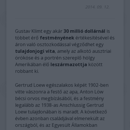
2014. 09. 12.
Gustav Klimt egy akár
30 millió dollárnál
is
többet érő
festményének
értékesítésével és
áron való osztozkodással végződhet egy
tulajdonjogi vita
, amely az alkotó ausztriai
örököse és a portrén szereplő hölgy
Amerikában élő
leszármazottja
között
robbant ki.
Gertrud Loew egészalakos képét 1902-ben
vitte vászonra a festő az apa, Anton Löw
bécsi orvos megbízásából, és a festmény
legalább az 1938-as Anschlussig Gertrud
Loew tulajdonában is maradt. A következő
évben azonban családjával elmenekült az
országból, és az Egyesült Államokban