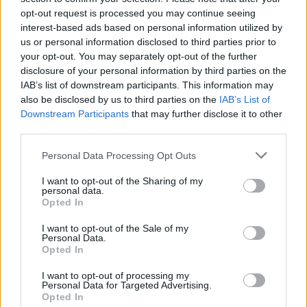
forrásban férjezett nevén, Gertrud Felsőványi
opt-out request is processed you may continue seeing
néven szerepel. A felek szakértői testület
interest-based ads based on personal information utilized by
us or personal information disclosed to third parties prior to
felállításában egyeztek meg, amely a
your opt-out. You may separately opt-out of the further
közelmúltban arra jutott, hogy a képet
disclosure of your personal information by third parties on the
valóban fosztogatás útján vették el eredeti
IAB’s list of downstream participants. This information may
tulajdonosától, ezért vissza kell szolgáltatni.
also be disclosed by us to third parties on the
IAB’s List of
Andrea Felsőványi ügyvédje, Ernst Ploil
Downstream Participants
that may further disclose it to other
ugyanakkor csütörtökön azt mondta a
third parties.
Reuters hírügynökségnek, hogy
Please note that this website/app uses one or more Google
kiegyeznének a 30 millió dollárnál lényegesen
Personal Data Processing Opt Outs
services and may gather and store information including but
többet érő festmény értékesítésével és a
not limited to your visit or usage behaviour. You may click to
I want to opt-out of the Sharing of my
pénzen való osztozkodással. A Klimt
personal data.
grant or deny consent to Google and its third-party tags to
Alapítvány a kép értékét 18 és 25 millió dollár
Opted In
use your data for below specified purposes in below Google
közé becsüli a nagy aukciósházak adataira
consent section.
I want to opt-out of the Sale of my
hivatkozva.
Personal Data.
Opted In
Forrás:
hvg.hu
I want to opt-out of processing my
Personal Data for Targeted Advertising.
Opted In