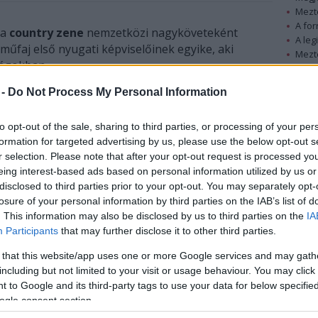
Mezt
A fo
 a
country zene
nemzetközi nagyköveteként
A leg
a műfaj első nyugati képviselőinek egyike, aki
Mezt
szágokban.
Kész
Nézd
 -
Do Not Process My Personal Information
készü
órházban érte a halál.
Hírle
to opt-out of the sale, sharing to third parties, or processing of your per
 mint utóbb kiderült, legnagyobb - sikerét az
A Rose
formation for targeted advertising by us, please use the below opt-out s
noha több mint 50 évet felölelő pályafutása során
r selection. Please note that after your opt-out request is processed y
mnak a népszerűségét soha nem tudta felülmúlni.
eing interest-based ads based on personal information utilized by us or
disclosed to third parties prior to your opt-out. You may separately opt-
losure of your personal information by third parties on the IAB’s list of
. This information may also be disclosed by us to third parties on the
IA
Participants
that may further disclose it to other third parties.
 that this website/app uses one or more Google services and may gath
including but not limited to your visit or usage behaviour. You may click 
 to Google and its third-party tags to use your data for below specifi
ogle consent section.