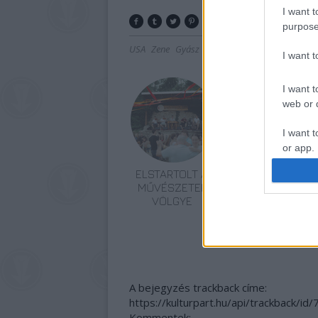
I want t
purpose
USA
Zene
Gyász
Country
I want 
I want t
web or d
I want t
or app.
ELSTARTOLT A
AZ EMBERSÉG
I want t
MŰVÉSZETEK
ÜNNEPE
VÖLGYE
I want t
authenti
A bejegyzés trackback címe:
https://kulturpart.hu/api/trackback/id
Kommentek: