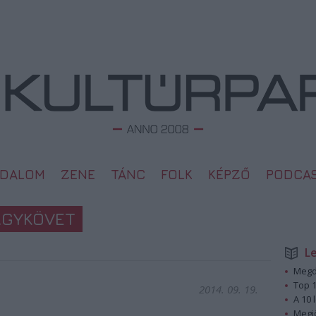
ODALOM
ZENE
TÁNC
FOLK
KÉPZŐ
PODCA
AGYKÖVET
L
Megd
Top 1
2014. 09. 19.
A 10 
Megj