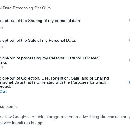
l Data Processing Opt Outs
o opt-out of the Sharing of my personal data.
In
o opt-out of the Sale of my Personal Data.
In
to opt-out of processing my Personal Data for Targeted
ing.
ó: larryscountrydiner.com
In
o opt-out of Collection, Use, Retention, Sale, and/or Sharing
 Baby Ruth
után fordult a country műfaj felé, de a
ersonal Data that Is Unrelated with the Purposes for which it
.
Abeline
című 1963-as dalával első helyet ért el a
lected.
Out
ke volt azon első nyugati country énekeseknek, akik
is felléptek, ezért kapta a country zene nemzetközi
lton V szintén zenél.
consents
o allow Google to enable storage related to advertising like cookies on
evice identifiers in apps.