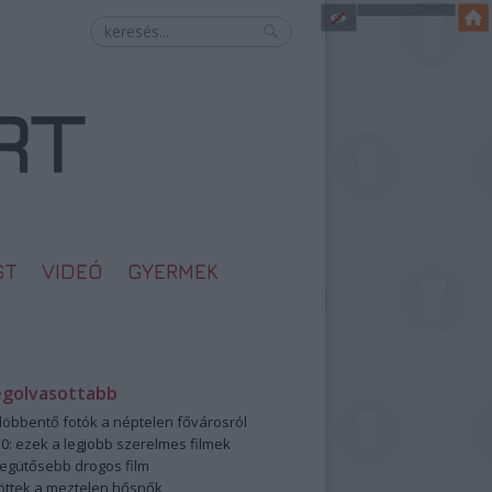
ST
VIDEÓ
GYERMEK
egolvasottabb
öbbentő fotók a néptelen fővárosról
0: ezek a legjobb szerelmes filmek
legütősebb drogos film
öttek a meztelen hősnők