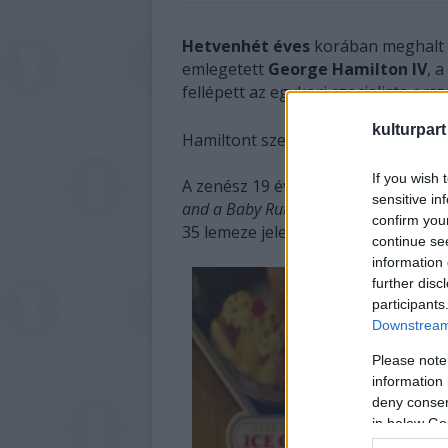
Hetvenhét éves
korában meghalt
emlegetett
George Hamilton IV
, 
fellépett az egykori szocialista or
kulturpart
Hamiltont szerdán egy nashville-i k
If you wish 
A zenész 19 évesen aratta első - és
sensitive in
and a Baby Ruth
című popdallal, és 
confirm you
35 lemeze jelent meg, ennek a szá
continue se
information 
further disc
participants
Downstream 
Please note
information 
deny consent
in below Go