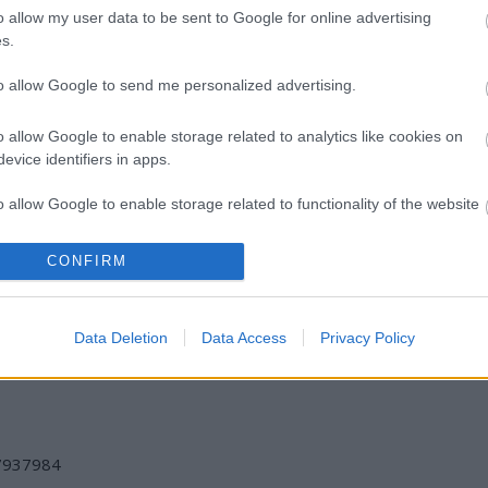
o allow my user data to be sent to Google for online advertising
s.
to allow Google to send me personalized advertising.
o allow Google to enable storage related to analytics like cookies on
evice identifiers in apps.
o allow Google to enable storage related to functionality of the website
CONFIRM
„AZ EMBERT
ETNOFON AZ I.
„NEM TÖBB
o allow Google to enable storage related to personalization.
EMBERRÉ
ONIFESZT-EN
EZER EMBERRE
TETTE…” –
UTAZUNK,
o allow Google to enable storage related to security, including
VASÁRNAP ZÁRT
HANEM EGY
Data Deletion
Data Access
Privacy Policy
cation functionality and fraud prevention, and other user protection.
A DOMBOS FEST
VÁLOGATOTT
TÁRSASÁGRA”
/7937984