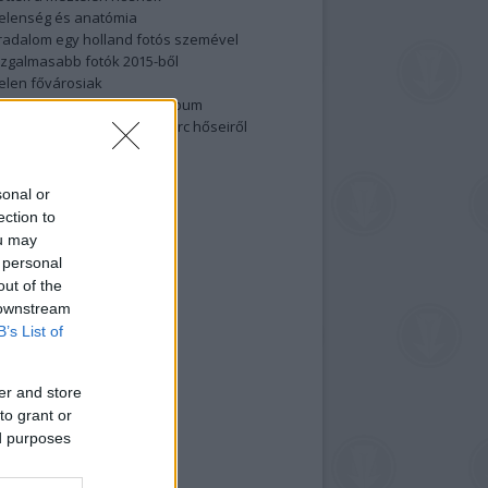
elenség és anatómia
rradalom egy holland fotós szemével
izgalmasabb fotók 2015-ből
elen fővárosiak
ülőben a nagy meztelen album
 meg a 48-as szabadságharc hőseiről
lt fotókat!
vél feliratkozás
sonal or
ection to
ou may
 personal
out of the
 downstream
B’s List of
er and store
to grant or
ed purposes