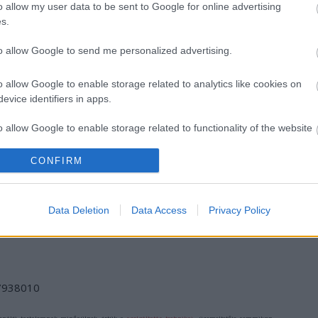
o allow my user data to be sent to Google for online advertising
s.
to allow Google to send me personalized advertising.
o allow Google to enable storage related to analytics like cookies on
evice identifiers in apps.
I
SZÁGULDÁS,
ŐRÜLT NAP,
AZ ÉV EGYIK
o allow Google to enable storage related to functionality of the website
SÁRKÁNYOK,
ŐRÜLT FILM: JÖN
LEGJOBBAN
ROSSZFIÚK – A
A RANDOM!
VÁRT FILMJE
NYÁR 10
TAROLT A
CONFIRM
LEGKEDVELTEBB
CINEFESTEN
o allow Google to enable storage related to personalization.
MOZIJA
MAGYARORSZÁGON
o allow Google to enable storage related to security, including
Data Deletion
Data Access
Privacy Policy
cation functionality and fraud prevention, and other user protection.
/7938010
ználói tartalomnak minősülnek, értük a
szolgáltatás technikai
üzemeltetője semmilyen