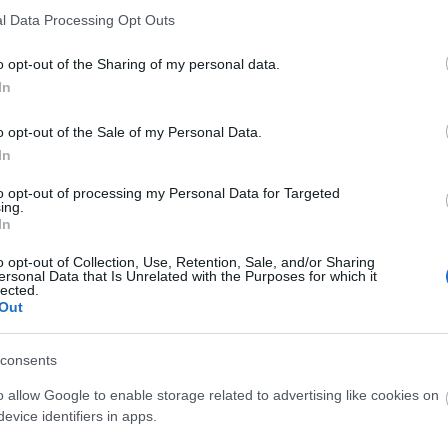
l Data Processing Opt Outs
o opt-out of the Sharing of my personal data.
In
o opt-out of the Sale of my Personal Data.
In
Fotó: ceskatelevize.cz
to opt-out of processing my Personal Data for Targeted
ing.
yerte a legjobb idegen nyelvű Oscart, a Ján Kadár és
In
orzón
volt, 1966-ban. Két évvel később Jirí Menzel
 ellenőrzött vonatokért,
legutóbb pedig Jan Sverák
o opt-out of Collection, Use, Retention, Sale, and/or Sharing
ersonal Data that Is Unrelated with the Purposes for which it
car-díjakban leggazdagabb cseh rendező Milos
lected.
legjobb rendezésért járó elismerést: 1976-ban
Száll
Out
85-ben pedig az
Amadeusért.
consents
o allow Google to enable storage related to advertising like cookies on
evice identifiers in apps.