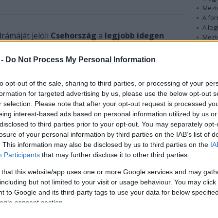
Mezt
A fo
A leg
rámáját jelöli
Csehország
a
legjobb idegen
Mezt
jelentette a CTK cseh hírügynökség csütörtökön.
Kész
Nézd
 -
Do Not Process My Personal Information
készü
(CFTA) közlése szerint a filmet 47 alkotás közül
s évek kommunista Csehszlovákiájában játszódik,
Hírle
to opt-out of the sale, sharing to third parties, or processing of your per
ozza fel, aki részt vesz az állami irányítású
formation for targeted advertising by us, please use the below opt-out s
r selection. Please note that after your opt-out request is processed y
eing interest-based ads based on personal information utilized by us or
disclosed to third parties prior to your opt-out. You may separately opt-
losure of your personal information by third parties on the IAB’s list of
. This information may also be disclosed by us to third parties on the
IA
Participants
that may further disclose it to other third parties.
 that this website/app uses one or more Google services and may gath
including but not limited to your visit or usage behaviour. You may click 
 to Google and its third-party tags to use your data for below specifi
ogle consent section.