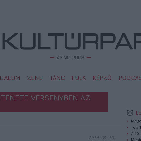
ODALOM
ZENE
TÁNC
FOLK
KÉPZŐ
PODCA
RTÉNETE VERSENYBEN AZ
L
Megd
Top 1
A 10 
2014. 09. 19.
Megj