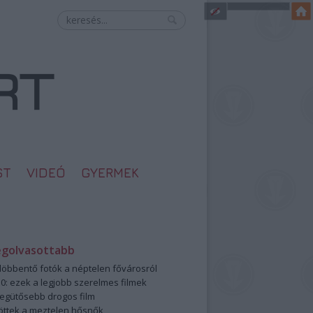
ST
VIDEÓ
GYERMEK
egolvasottabb
öbbentő fotók a néptelen fővárosról
0: ezek a legjobb szerelmes filmek
legütősebb drogos film
öttek a meztelen hősnők