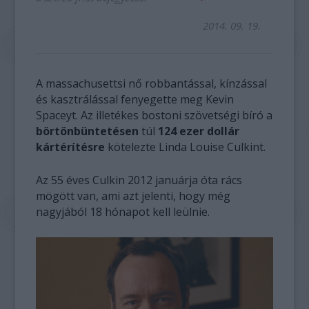
2014. 09. 19.
A massachusettsi nő robbantással, kínzással
és kasztrálással fenyegette meg Kevin
Spaceyt. Az illetékes bostoni szövetségi bíró a
börtönbüntetésen
túl
124 ezer dollár
kártérítésre
kötelezte Linda Louise Culkint.
Az 55 éves Culkin 2012 januárja óta rács
mögött van, ami azt jelenti, hogy még
nagyjából 18 hónapot kell leülnie.