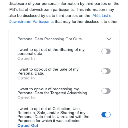
Culkin bocsánatot kért a történtekért és
disclosure of your personal information by third parties on the
mentális betegségével próbálta menteni
IAB’s list of downstream participants. This information may
magát.
also be disclosed by us to third parties on the
IAB’s List of
Downstream Participants
that may further disclose it to other
third parties.
Please note that this website/app uses one or more Google
Personal Data Processing Opt Outs
Forrás:
MTI
services and may gather and store information including but
not limited to your visit or usage behaviour. You may click to
I want to opt-out of the Sharing of my
personal data.
grant or deny consent to Google and its third-party tags to
Opted In
use your data for below specified purposes in below Google
consent section.
I want to opt-out of the Sale of my
Film
Hollywood
Oscar
Jog
Personal Data.
Opted In
I want to opt-out of processing my
Personal Data for Targeted Advertising.
Opted In
I want to opt-out of Collection, Use,
Retention, Sale, and/or Sharing of my
Personal Data that Is Unrelated with the
Purposes for which it was collected.
SZEMBE MERSZ NÉZNI AZZAL, AKIVÉ
Opted Out