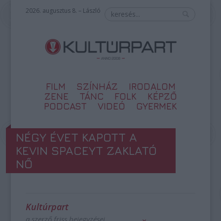
2026. augusztus 8. – László
FILM
SZÍNHÁZ
IRODALOM
ZENE
TÁNC
FOLK
KÉPZŐ
PODCAST
VIDEÓ
GYERMEK
NÉGY ÉVET KAPOTT A
KEVIN SPACEYT ZAKLATÓ
NŐ
Kultúrpart
a szerző friss bejegyzései