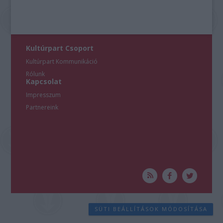
Kultúrpart Csoport
Kultúrpart Kommunikáció
Rólunk
Kapcsolat
Impresszum
Partnereink
SÜTI BEÁLLÍTÁSOK MÓDOSÍTÁSA