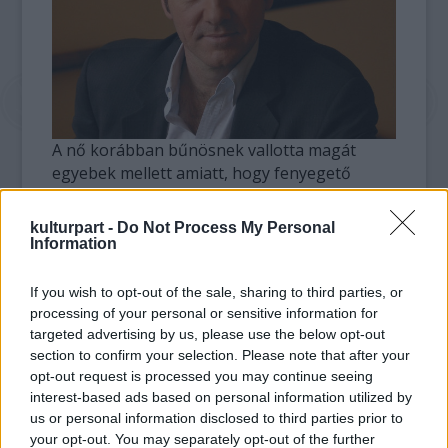
A nő korábban bűnösnek vallotta magát
egyebek mellett amiatt, hogy fenyegető
üzeneteket küldött a színésznek, aki
kénytelen volt testőröket felfogadni.
kulturpart -
Do Not Process My Personal
Information
Az ügyészség "tartós és rosszindulatú"
kiberzaklatásnak nevezte a nő akcióját.
If you wish to opt-out of the sale, sharing to third parties, or
processing of your personal or sensitive information for
targeted advertising by us, please use the below opt-out
Spacey nem jelent meg a bíróságon a szerdai
section to confirm your selection. Please note that after your
ítélethirdetéskor. Korábbi nyilatkozatában a
opt-out request is processed you may continue seeing
színész úgy fogalmazott: "nehéz lenne
interest-based ads based on personal information utilized by
kifejezni az általa érzett rettegés mértékét".
us or personal information disclosed to third parties prior to
your opt-out. You may separately opt-out of the further