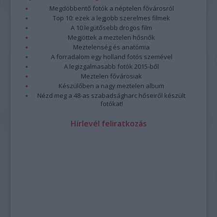
Megdöbbentő fotók a néptelen fővárosról
Top 10: ezek a legjobb szerelmes filmek
A 10 legütősebb drogos film
Megjöttek a meztelen hősnők
Meztelenség és anatómia
A forradalom egy holland fotós szemével
A legizgalmasabb fotók 2015-ből
Meztelen fővárosiak
Készülőben a nagy meztelen album
Nézd meg a 48-as szabadságharc hőseiről készült
fotókat!
Hírlevél feliratkozás