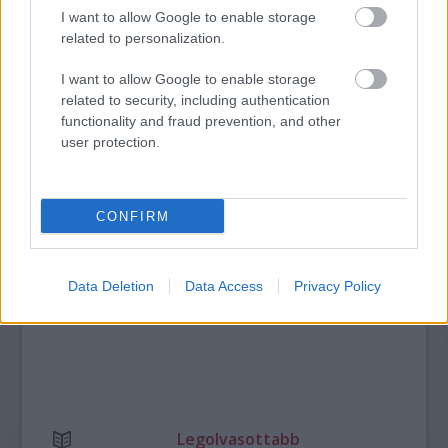
I want to allow Google to enable storage
KELEMEN BARNABÁS: A FESZTIVÁL AKADÉMIA
related to personalization.
BUDAPEST JUBILEUMI 10. ÉVADA
I want to allow Google to enable storage
related to security, including authentication
functionality and fraud prevention, and other
A bejegyzés trackback címe:
user protection.
https://kulturpart.hu/api/trackback/id/7938068
Kommentek:
A hozzászólások a
vonatkozó jogszabályok
értelmében felhasználói tartalomnak
CONFIRM
minősülnek, értük a
szolgáltatás technikai
üzemeltetője semmilyen felelősséget
nem vállal, azokat nem ellenőrzi. Kifogás esetén forduljon a blog szerkesztőjéhez.
Részletek a
Felhasználási feltételekben
és az
adatvédelmi tájékoztatóban
.
Data Deletion
Data Access
Privacy Policy
Legolvasottabb