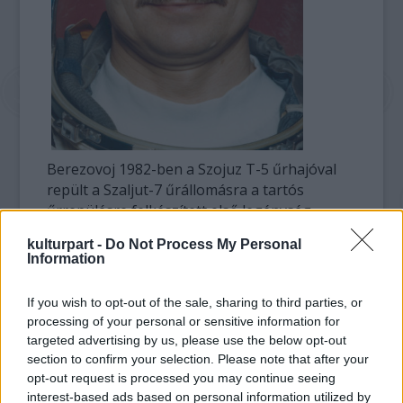
Berezovoj 1982-ben a Szojuz T-5 űrhajóval
repült a Szaljut-7 űrállomásra a tartós
űrrepülésre felkészített első legénység
tagjaival. Ő volt a misszió parancsnoka, és
kulturpart -
Do Not Process My Personal
társával, Valentyin Lebegyevvel 2 óra 33
Information
perces űrsétát is végrehajtott.
If you wish to opt-out of the sale, sharing to third parties, or
A Szaljut-7 űrállomáson küldetésük 211 napig
processing of your personal or sensitive information for
tartott, ami világrekordnak számított
targeted advertising by us, please use the below opt-out
akkoriban. A küldetés végeztével a Szojuz T-7
section to confirm your selection. Please note that after your
fedélzetén tért vissza a Földre.
opt-out request is processed you may continue seeing
interest-based ads based on personal information utilized by