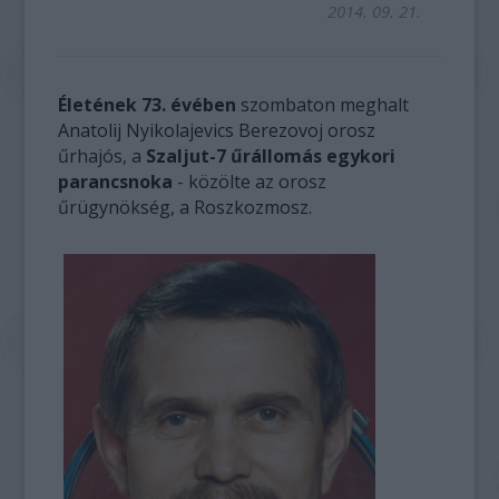
2014. 09. 21.
Életének 73. évében
szombaton meghalt
Anatolij Nyikolajevics Berezovoj orosz
űrhajós, a
Szaljut-7 űrállomás egykori
parancsnoka
- közölte az orosz
űrügynökség, a Roszkozmosz.