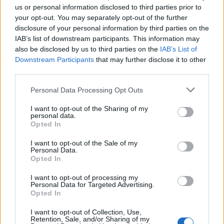
1992-ben vonult vissza, előtte megkapta a
us or personal information disclosed to third parties prior to
your opt-out. You may separately opt-out of the further
Szovjetunió Hőse kitüntetést, valamint a
disclosure of your personal information by third parties on the
Lenin-rendet. Több nemzetközi
IAB’s list of downstream participants. This information may
kitüntetésben részesült.
also be disclosed by us to third parties on the
IAB’s List of
Downstream Participants
that may further disclose it to other
Anatolij Berezovoj "a kozmonauták legendás
third parties.
nemzedékének tagja, kitartó és bátor ember,
kiváló szakember volt, aki sokat tett az
Please note that this website/app uses one or more Google
Personal Data Processing Opt Outs
services and may gather and store information including but
űrkutatás fejlődéséért, és jelentős
not limited to your visit or usage behaviour. You may click to
I want to opt-out of the Sharing of my
programoknak volt részese" - fogalmazott
personal data.
grant or deny consent to Google and its third-party tags to
Oleg Osztapenko, a Roszkozmoz vezetője.
Opted In
use your data for below specified purposes in below Google
consent section.
I want to opt-out of the Sale of my
Forrás:
MTI
Personal Data.
Opted In
I want to opt-out of processing my
Personal Data for Targeted Advertising.
Opted In
Oroszország
Gyász
Űrkutatás
Lavór
I want to opt-out of Collection, Use,
Retention, Sale, and/or Sharing of my