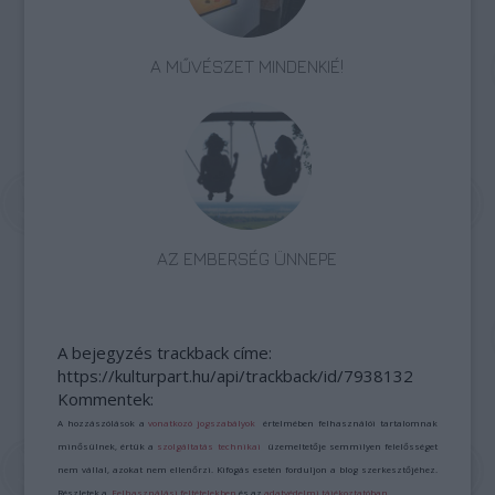
A MŰVÉSZET MINDENKIÉ!
AZ EMBERSÉG ÜNNEPE
A bejegyzés trackback címe:
https://kulturpart.hu/api/trackback/id/7938132
Kommentek:
A hozzászólások a
vonatkozó jogszabályok
értelmében felhasználói tartalomnak
minősülnek, értük a
szolgáltatás technikai
üzemeltetője semmilyen felelősséget
nem vállal, azokat nem ellenőrzi. Kifogás esetén forduljon a blog szerkesztőjéhez.
Részletek a
Felhasználási feltételekben
és az
adatvédelmi tájékoztatóban
.