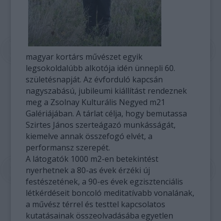
magyar kortárs művészet egyik
legsokoldalúbb alkotója idén ünnepli 60.
születésnapját. Az évforduló kapcsán
nagyszabású, jubileumi kiállítást rendeznek
meg a Zsolnay Kulturális Negyed m21
Galériájában. A tárlat célja, hogy bemutassa
Szirtes János szerteágazó munkásságát,
kiemelve annak összefogó elvét, a
performansz szerepét.
A látogatók 1000 m2-en betekintést
nyerhetnek a 80-as évek érzéki új
festészetének, a 90-es évek egzisztenciális
létkérdéseit boncoló meditatívabb vonalának,
a művész térrel és testtel kapcsolatos
kutatásainak összeolvadásába egyetlen