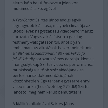
életművön belül, ötvözve a jelen kor
multimediális közegével.
A
Pro/Contra
Szirtes János eddigi egyik
legnagyobb kiállítása, melynek címadója az
utóbbi évek nagyszabású videóperformansz
sorozata. Vagyis a kiállításon a gazdag
festmény-válogatáson túl, ahol olyan
emblematikus alkotások is szerepelnek, mint
a 1984-es
Csodaszarvas
, 1997-es
Fekvő fa,
fekvő kristály
sorozat számos darabja, kiemelt
hangsúlyt kap Szirtes videó és performansz
munkássága is több száz videójának és
performansz-dokumentációjának
köszönhetően. Egy térben egyszerre ennyi
videó munka (hozzávetőleg 270 db!) Szirtes
Jánostól még nem került bemutatásra.
A kiállítás alkalmával Szirtes János