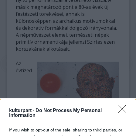
nyitó performanszaira vezethető vissza. A
másik meghatározó pont a 80-as évek új
festészeti törekvései, annak is
különösképpen az archaikus motívumokkal
és dekoratív formákkal dolgozó irányvonala.
A népművészet elemei, természeti népek
primitív ornamentikája jellemzi Szirtes ezen
korszakának alkotásait.
Az
évtized
kulturpart -
Do Not Process My Personal
Information
If you wish to opt-out of the sale, sharing to third parties, or