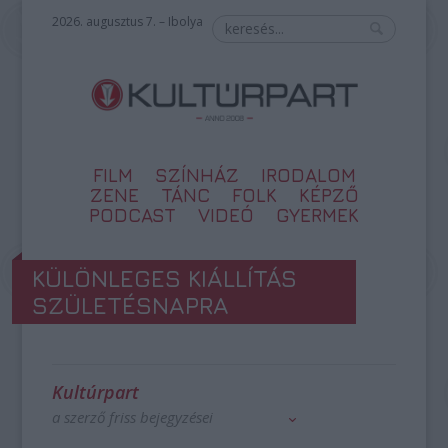
2026. augusztus 7. – Ibolya
FILM
SZÍNHÁZ
IRODALOM
ZENE
TÁNC
FOLK
KÉPZŐ
PODCAST
VIDEÓ
GYERMEK
KÜLÖNLEGES KIÁLLÍTÁS
SZÜLETÉSNAPRA
Kultúrpart
a szerző friss bejegyzései