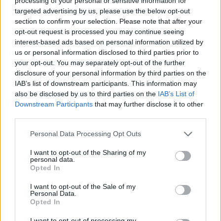
processing of your personal or sensitive information for
targeted advertising by us, please use the below opt-out
section to confirm your selection. Please note that after your
opt-out request is processed you may continue seeing
közepére általánosan jellemző a filozófiai
interest-based ads based on personal information utilized by
tartalmak felerősödése, egzisztenciális
us or personal information disclosed to third parties prior to
létkérdések vizuális megjelenítésének
your opt-out. You may separately opt-out of the further
lehetünk tanúi. Szirtes Jánosnál az ősi
disclosure of your personal information by third parties on the
kultúrák rituáléinak jelentősége kerül egyre
IAB’s list of downstream participants. This information may
also be disclosed by us to third parties on the
IAB’s List of
inkább előtérbe, melynek gyönyörű példái a
Downstream Participants
that may further disclose it to other
90-es évek koromképei. Egy másik
third parties.
irányvonalat képeznek a tér szerkezetét és
az organikus- anorganikus világ
Please note that this website/app uses one or more Google
Personal Data Processing Opt Outs
összefüggéseit vizsgáló alkotások, melyek
services and may gather and store information including but
szintén időről-időre visszatérnek
not limited to your visit or usage behaviour. You may click to
I want to opt-out of the Sharing of my
personal data.
munkásságában. A kompozíciók több
grant or deny consent to Google and its third-party tags to
Opted In
use your data for below specified purposes in below Google
rétegben épülnek fel, ahol a gesztusok
consent section.
hevessége és lendülete szabad struktúrákká
I want to opt-out of the Sale of my
Personal Data.
áll össze. A hol finoman oldott, hol fröcskölt
Opted In
felületeket gyakorta grafikus részletek törik
meg, írják felül, ami nem véletlen, hiszen
I want to opt-out of processing my