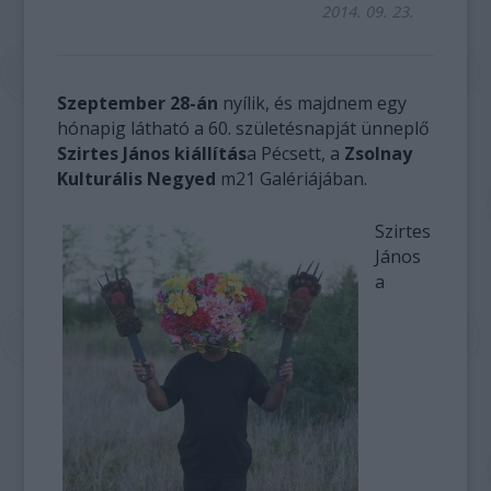
2014. 09. 23.
Szeptember 28-án
nyílik, és majdnem egy
hónapig látható a 60. születésnapját ünneplő
Szirtes János kiállítás
a Pécsett, a
Zsolnay
Kulturális Negyed
m21 Galériájában.
Szirtes
János
a