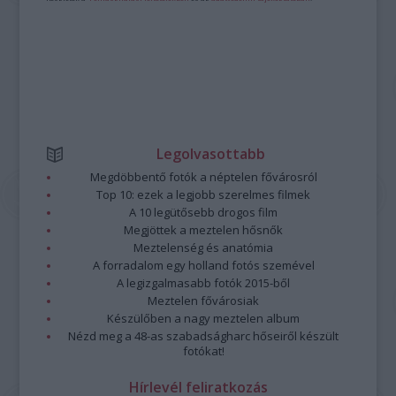
Legolvasottabb
Megdöbbentő fotók a néptelen fővárosról
Top 10: ezek a legjobb szerelmes filmek
A 10 legütősebb drogos film
Megjöttek a meztelen hősnők
Meztelenség és anatómia
A forradalom egy holland fotós szemével
A legizgalmasabb fotók 2015-ből
Meztelen fővárosiak
Készülőben a nagy meztelen album
Nézd meg a 48-as szabadságharc hőseiről készült
fotókat!
Hírlevél feliratkozás