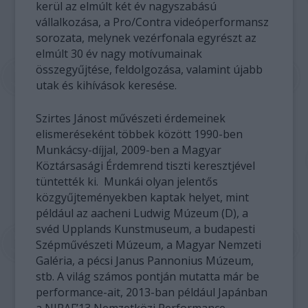
kerül az elmúlt két év nagyszabású
vállalkozása, a Pro/Contra videóperformansz
sorozata, melynek vezérfonala egyrészt az
elmúlt 30 év nagy motívumainak
összegyűjtése, feldolgozása, valamint újabb
utak és kihívások keresése.
Szirtes Jánost művészeti érdemeinek
elismeréseként többek között 1990-ben
Munkácsy-díjjal, 2009-ben a Magyar
Köztársasági Érdemrend tiszti keresztjével
tüntették ki. Munkái olyan jelentős
közgyűjteményekben kaptak helyet, mint
például az aacheni Ludwig Múzeum (D), a
svéd Upplands Kunstmuseum, a budapesti
Szépművészeti Múzeum, a Magyar Nemzeti
Galéria, a pécsi Janus Pannonius Múzeum,
stb. A világ számos pontján mutatta már be
performance-ait, 2013-ban például Japánban