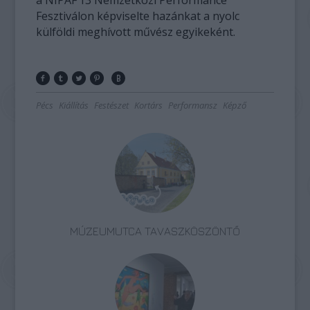
a NIPAF’13 Nemzetközi Performance
Fesztiválon képviselte hazánkat a nyolc
külföldi meghívott művész egyikeként.
Pécs
Kiállítás
Festészet
Kortárs
Performansz
Képző
MÚZEUMUTCA TAVASZKÖSZÖNTŐ