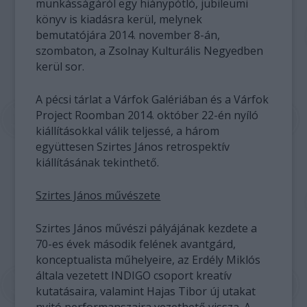
munkásságáról egy hiánypótló, jubileumi
könyv is kiadásra kerül, melynek
bemutatójára 2014. november 8-án,
szombaton, a Zsolnay Kulturális Negyedben
kerül sor.
A pécsi tárlat a Várfok Galériában és a Várfok
Project Roomban 2014. október 22-én nyíló
kiállításokkal válik teljessé, a három
együttesen Szirtes János retrospektív
kiállításának tekinthető.
Szirtes János művészete
Szirtes János művészi pályájának kezdete a
70-es évek második felének avantgárd,
konceptualista műhelyeire, az Erdély Miklós
általa vezetett INDIGO csoport kreatív
kutatásaira, valamint Hajas Tibor új utakat