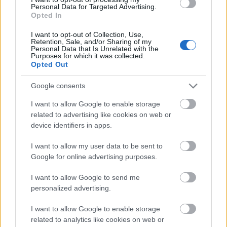
Personal Data for Targeted Advertising.
Szirtes a Képzőművészeti Egyetem grafika
Opted In
szakán végzett.
I want to opt-out of Collection, Use,
Retention, Sale, and/or Sharing of my
Az érzékiség mibenlétének kutatása, a
Personal Data that Is Unrelated with the
Purposes for which it was collected.
performance akciójának 2D-os összesűrítése,
Opted Out
esztétikai önábrázolás mind-mind
leolvashatók a munkákról. Ezeknek a testtel
Google consents
kapcsolatos kutatásoknak a legújabb példái
I want to allow Google to enable storage
az utóbbi évek fotósorozatai is, ahol a
related to advertising like cookies on web or
műalkotás hordozója maga a test lesz, ez
device identifiers in apps.
rögzíti az akció folyamatát. A test hangsúlyos
szerepeltetése és az önreflexió ismét
I want to allow my user data to be sent to
összekapcsolja a képek világát a
Google for online advertising purposes.
performance-éval, jelezve azt, hogy a
különféle műfajok mennyire szervesen
I want to allow Google to send me
kapcsolódnak egymáshoz az életműben.
personalized advertising.
I want to allow Google to enable storage
related to analytics like cookies on web or