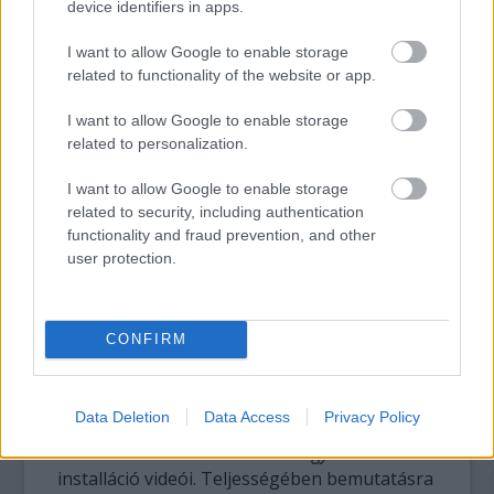
device identifiers in apps.
I want to allow Google to enable storage
related to functionality of the website or app.
I want to allow Google to enable storage
related to personalization.
I want to allow Google to enable storage
related to security, including authentication
Fotó: szirtesjanos.com
functionality and fraud prevention, and other
user protection.
Szirtes János performansz munkássága a 70-
es évek második felére vezethető vissza,
azóta több száz performanszt adott elő
CONFIRM
világszerte. A kiállításon láthatóak lesznek a
80-as 90-es évek híres szerepléseinek - 1982-
es
Erőss Jánoss
, 1983-as
Avanti
, 1997-ös
Fekvő
Data Deletion
Data Access
Privacy Policy
fa, fekvő kristály
- dokumentációi, a 2004-ben a
Műcsarnokban bemutatott
Szégyentitok
c.
installáció videói. Teljességében bemutatásra