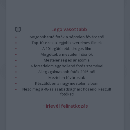
Legolvasottabb
Megdöbbentő fotók a néptelen fővárosról
Top 10: ezek a legjobb szerelmes filmek
A 10 legütősebb drogos film
Megjöttek a meztelen hősnők
Meztelenség és anatómia
A forradalom egy holland fotós szemével
A legizgalmasabb fotók 2015-ből
Meztelen fővárosiak
Készülőben a nagy meztelen album
Nézd meg a 48-as szabadságharc hőseiről készült
fotókat!
Hírlevél feliratkozás