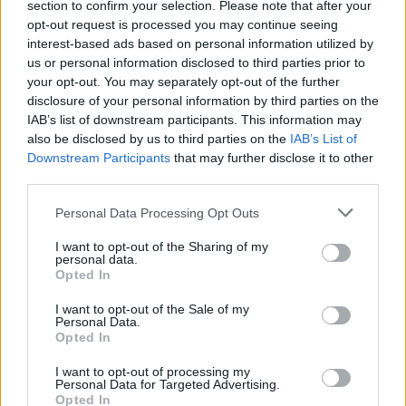
section to confirm your selection. Please note that after your
marsi légkör felső rétegeit fogja vizsgálni.
opt-out request is processed you may continue seeing
Kutatók azt remélik, hogy a légköri
interest-based ads based on personal information utilized by
mérésekkel fény derül arra, hogy a több
us or personal information disclosed to third parties prior to
milliárd évvel ezelőtt még meleg és nyirkos
your opt-out. You may separately opt-out of the further
légkörű bolygó mitől hűlt le és vált szárazzá.
disclosure of your personal information by third parties on the
IAB’s list of downstream participants. This information may
A Marsnak korábban sűrűbb volt a légköre,
also be disclosed by us to third parties on the
IAB’s List of
amely alkalmas volt ahhoz, hogy víz legyen a
Downstream Participants
that may further disclose it to other
felszínén. Egy jelentős éghajlati változás
third parties.
következtében azonban légköre nagy része a
Please note that this website/app uses one or more Google
Personal Data Processing Opt Outs
világűrbe szökött. A MAVEN által elvégzett
services and may gather and store information including but
mérések várhatóan lehetővé teszik, hogy
not limited to your visit or usage behaviour. You may click to
I want to opt-out of the Sharing of my
personal data.
meghatározzák a légkör összetevői - a szén-
grant or deny consent to Google and its third-party tags to
Opted In
dioxid és a víz - világűrbe történt szökésének
use your data for below specified purposes in below Google
szerepét, ezáltal pontosabban meg lehet
consent section.
I want to opt-out of the Sale of my
Personal Data.
majd ismerni a Mars légkörének,
Opted In
éghajlatának, vizének történelmét.
I want to opt-out of processing my
Personal Data for Targeted Advertising.
A MAVEN felszerelését nyolc tudományos
Opted In