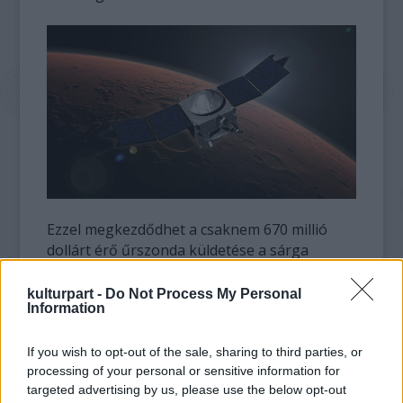
Ezzel megkezdődhet a csaknem 670 millió
dollárt érő űrszonda küldetése a sárga
bolygó felett. Az elkövetkező hat hétben a
NASA repülésirányítói még változtatni fogják
kulturpart -
Do Not Process My Personal
Information
a Maven keringési magasságát, és ellenőrzik
a fedélzetén lévő műszerek működését.
If you wish to opt-out of the sale, sharing to third parties, or
processing of your personal or sensitive information for
Az űrszonda nem fog leszállni a sárga bolygó
targeted advertising by us, please use the below opt-out
felszínére, hanem a bolygó körül keringve a