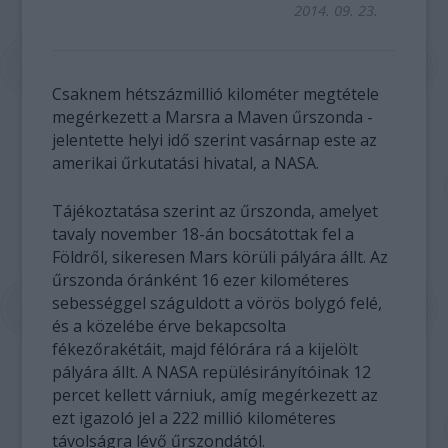
2014. 09. 23.
Csaknem hétszázmillió kilométer megtétele
megérkezett a Marsra a Maven űrszonda -
jelentette helyi idő szerint vasárnap este az
amerikai űrkutatási hivatal, a NASA.
Tájékoztatása szerint az űrszonda, amelyet
tavaly november 18-án bocsátottak fel a
Földről, sikeresen Mars körüli pályára állt. Az
űrszonda óránként 16 ezer kilométeres
sebességgel száguldott a vörös bolygó felé,
és a közelébe érve bekapcsolta
fékezőrakétáit, majd félórára rá a kijelölt
pályára állt. A NASA repülésirányítóinak 12
percet kellett várniuk, amíg megérkezett az
ezt igazoló jel a 222 millió kilométeres
távolságra lévő űrszondától.