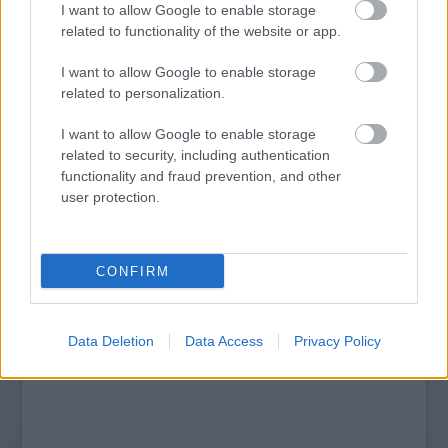
I want to allow Google to enable storage
related to functionality of the website or app.
I want to allow Google to enable storage
related to personalization.
I want to allow Google to enable storage
FELFELÉ HULLÓ ESŐ ÉS XENOBOTOK –
related to security, including authentication
KÜLÖNLEGES KIÁLLÍTÁS A LAM-BAN
functionality and fraud prevention, and other
user protection.
A bejegyzés trackback címe:
https://kulturpart.hu/api/trackback/id/7938120
CONFIRM
Kommentek:
A hozzászólások a
vonatkozó jogszabályok
értelmében felhasználói tartalomnak
minősülnek, értük a
szolgáltatás technikai
üzemeltetője semmilyen felelősséget
Data Deletion
Data Access
Privacy Policy
nem vállal, azokat nem ellenőrzi. Kifogás esetén forduljon a blog szerkesztőjéhez.
Részletek a
Felhasználási feltételekben
és az
adatvédelmi tájékoztatóban
.