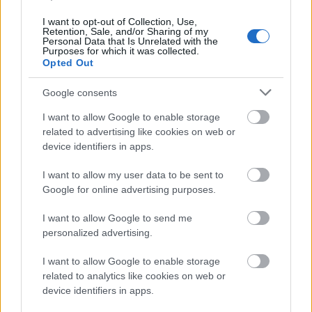
műszer alkotja, köztük a légköri gázok
molekulaszerkezetének megállapítására
I want to opt-out of Collection, Use,
Retention, Sale, and/or Sharing of my
szolgáló tömegspektrométer és az SWEA
Personal Data that Is Unrelated with the
elektronikus napszélelemző.
Purposes for which it was collected.
Opted Out
A Marsot jelenleg a NASA két marsjárója és
Google consents
két orbitális pályán keringő műholdja,
valamint az Európai Űrhivatal szatellitje
I want to allow Google to enable storage
kutatja, ehhez a flottához csatlakozik a
related to advertising like cookies on web or
Maven. Várhatóan két nap múlva érkezik
device identifiers in apps.
meg a Marshoz egy indiai űrszonda, amely
I want to allow my user data to be sent to
ugyancsak keringeni fog körülötte.
Google for online advertising purposes.
Forrás:
MTI
I want to allow Google to send me
personalized advertising.
I want to allow Google to enable storage
related to analytics like cookies on web or
Tudomány
Űrkutatás
Lavór
device identifiers in apps.