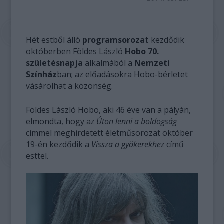
Hét estből álló
programsorozat
kezdődik
októberben Földes László
Hobo 70.
születésnapja
alkalmából a
Nemzeti
Színház
ban; az előadásokra Hobo-bérletet
vásárolhat a közönség.
Földes László Hobo, aki 46 éve van a pályán,
elmondta, hogy a
z Úton lenni a boldogság
címmel meghirdetett életműsorozat október
19-én kezdődik a
Vissza a gyökerekhez
című
esttel.