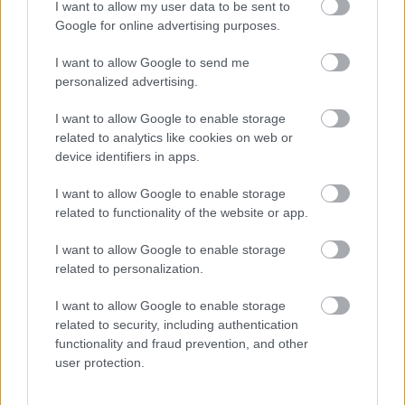
I want to allow my user data to be sent to
munkára is készülnek:
Hobo hetvenkedései
Google for online advertising purposes.
címmel egy opera buffát mutatnak be a jövő
év elején.
I want to allow Google to send me
personalized advertising.
Kiemelte: egyedülálló, hogy a Nemzeti
Színház az előadóesteken túl blues-
I want to allow Google to enable storage
related to analytics like cookies on web or
koncerteket is befogadott. Mint mondta, jól
device identifiers in apps.
érzi magát a Nemzetiben, senki nem szól
bele a munkájába, szabadon dolgozhat,
I want to allow Google to enable storage
megvalósíthatja ötleteit.
related to functionality of the website or app.
Hozzátette: nagyon sok mindent tervez az
I want to allow Google to enable storage
idei évadban, ha ennek a felét meg tudják
related to personalization.
valósítani, az már nagyon jó eredmény lesz.
I want to allow Google to enable storage
related to security, including authentication
Forrás:
MTI
functionality and fraud prevention, and other
user protection.