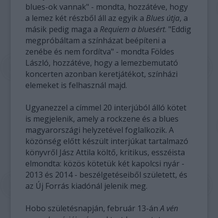
blues-ok vannak" - mondta, hozzátéve, hogy
a lemez két részből áll az egyik a
Blues útja
, a
másik pedig maga a
Requiem a bluesért
. "Eddig
megpróbáltam a színházat beépíteni a
zenébe és nem fordítva" - mondta Földes
László, hozzátéve, hogy a lemezbemutató
koncerten azonban keretjátékot, színházi
elemeket is felhasznál majd.
Ugyanezzel a címmel 20 interjúból álló kötet
is megjelenik, amely a rockzene és a blues
magyarországi helyzetével foglalkozik. A
közönség előtt készült interjúkat tartalmazó
könyvről Jász Attila költő, kritikus, esszéista
elmondta: közös kötetük két kapolcsi nyár -
2013 és 2014 - beszélgetéseiből született, és
az Új Forrás kiadónál jelenik meg.
Hobo születésnapján, február 13-án
A vén