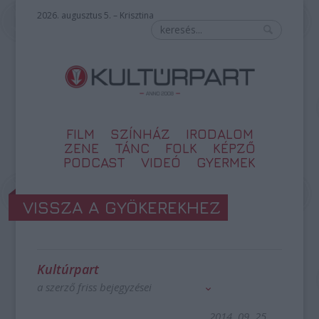
2026. augusztus 5. – Krisztina
FILM
SZÍNHÁZ
IRODALOM
ZENE
TÁNC
FOLK
KÉPZŐ
PODCAST
VIDEÓ
GYERMEK
VISSZA A GYÖKEREKHEZ
Kultúrpart
a szerző friss bejegyzései
2014. 09. 25.