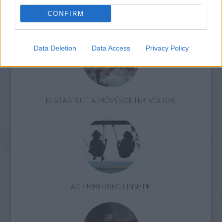
Hobo
Zene
Nemzeti Színház
Születésnap
CONFIRM
Data Deletion
Data Access
Privacy Policy
ELSTARTOLT A MŰVÉSZETEK VÖLGYE
AZ EMBERSÉG ÜNNEPE