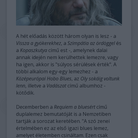
A hét előadás között három olyan is lesz - a
Vissza a gyökerekhez
, a
Szimpátia az ördöggel
és
a
Kopaszkutya
című est -, amelynek dalai
annak idején nem kerülhettek lemezre, vagy
ha igen, akkor is "súlyos sérülések érték". A
többi alkalom egy-egy lemezhez - a
Középeurópai Hobo Blues
, az
Oly sokáig voltunk
lenn
, illetve a
Vadászat
című albumhoz -
kötődik.
Decemberben a
Requiem a bluesért
című
duplalemez bemutatóját is a Nemzetiben
tartják a sorozat keretében. "A szó zenei
értelmében ez az első igazi blues lemez,
amelyet életemben csináltam. Ezen csak