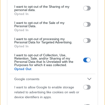
services and may gather and store information including but
not limited to your visit or usage behaviour. You may click to
I want to opt-out of the Sharing of my
personal data.
grant or deny consent to Google and its third-party tags to
Opted In
use your data for below specified purposes in below Google
consent section.
I want to opt-out of the Sale of my
Personal Data.
Fotó: hobo.hu
Opted In
"Börtönökben, templomokban, kocsmákban
I want to opt-out of processing my
Personal Data for Targeted Advertising.
és iskolákban is játszom, nemcsak a Nemzeti
Opted In
Színházban" - mondta, hozzátéve, hogy sok
helyről kapott visszajelzést, hogy használják
I want to opt-out of Collection, Use,
Retention, Sale, and/or Sharing of my
és tanítják műveit. Ezért a gyűjtemény
Personal Data that Is Unrelated with the
Purposes for which it was collected.
anyagából az oktatásban hasznosítható
Opted Out
könyvet és pendrive-ot is készítettek.
Google consents
A Nemzeti Színház igazgatójával közös
munkáról szólva Földes László Hobo
I want to allow Google to enable storage
related to advertising like cookies on web or
felidézte, hogy Vidnyánszky Attila eddig
device identifiers in apps.
legalább tíz estet, monodrámát és
színdarabot rendezett számára, és újabb