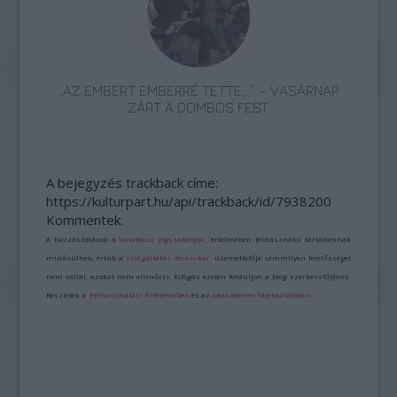
„AZ EMBERT EMBERRÉ TETTE…” – VASÁRNAP
ZÁRT A DOMBOS FEST
A bejegyzés trackback címe:
https://kulturpart.hu/api/trackback/id/7938200
Kommentek:
A hozzászólások a
vonatkozó jogszabályok
értelmében felhasználói tartalomnak
minősülnek, értük a
szolgáltatás technikai
üzemeltetője semmilyen felelősséget
nem vállal, azokat nem ellenőrzi. Kifogás esetén forduljon a blog szerkesztőjéhez.
Részletek a
Felhasználási feltételekben
és az
adatvédelmi tájékoztatóban
.