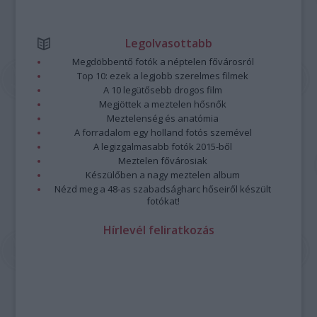
Legolvasottabb
Megdöbbentő fotók a néptelen fővárosról
Top 10: ezek a legjobb szerelmes filmek
A 10 legütősebb drogos film
Megjöttek a meztelen hősnők
Meztelenség és anatómia
A forradalom egy holland fotós szemével
A legizgalmasabb fotók 2015-ből
Meztelen fővárosiak
Készülőben a nagy meztelen album
Nézd meg a 48-as szabadságharc hőseiről készült
fotókat!
Hírlevél feliratkozás