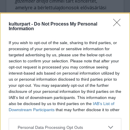
gazember áriája
címmel tart koncertet,
amelyre a bérlettulajdonosok elővásárlási
lehetőséget kapnak. A zenész elmondta:
önironikus előadásra törekszik. A tervek
kulturpart -
Do Not Process My Personal
szerint a koncertet vidékre, elsősorban
Information
színházakba is elviszik, a záróelőadást
szabadtéren tartják májusban Budapesten.
If you wish to opt-out of the sale, sharing to third parties, or
Ezt követően a nyáron a határon túl is tervez
processing of your personal or sensitive information for
fellépést.
targeted advertising by us, please use the below opt-out
section to confirm your selection. Please note that after your
Az év végén az interneten
Úton lenni a
opt-out request is processed you may continue seeing
interest-based ads based on personal information utilized by
boldogság
címmel Hobo-archívum nyílik,
us or personal information disclosed to third parties prior to
amelynek feltöltése már folyik. Összegyűjtik
your opt-out. You may separately opt-out of the further
az általa játszott zenéket és írásait:
disclosure of your personal information by third parties on the
dalszövegeket, fordításokat, színdarabokat,
IAB’s list of downstream participants. This information may
novellákat, könyveket. Klippek, filmek, az
also be disclosed by us to third parties on the
IAB’s List of
előadóestek felvételei is helyet kapnak a
Downstream Participants
that may further disclose it to other
gyűjteményben.
third parties.
Please note that this website/app uses one or more Google
Personal Data Processing Opt Outs