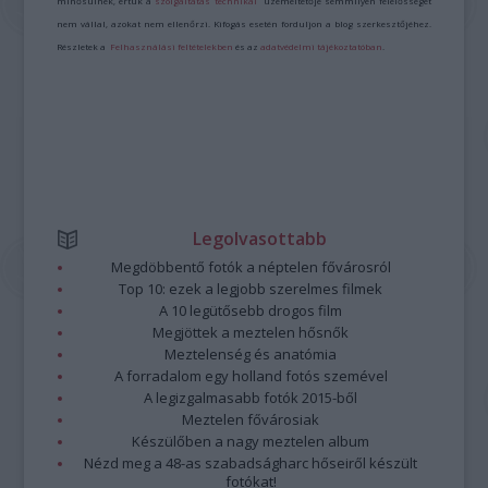
minősülnek, értük a
szolgáltatás technikai
üzemeltetője semmilyen felelősséget
nem vállal, azokat nem ellenőrzi. Kifogás esetén forduljon a blog szerkesztőjéhez.
Részletek a
Felhasználási feltételekben
és az
adatvédelmi tájékoztatóban
.
Legolvasottabb
Megdöbbentő fotók a néptelen fővárosról
Top 10: ezek a legjobb szerelmes filmek
A 10 legütősebb drogos film
Megjöttek a meztelen hősnők
Meztelenség és anatómia
A forradalom egy holland fotós szemével
A legizgalmasabb fotók 2015-ből
Meztelen fővárosiak
Készülőben a nagy meztelen album
Nézd meg a 48-as szabadságharc hőseiről készült
fotókat!