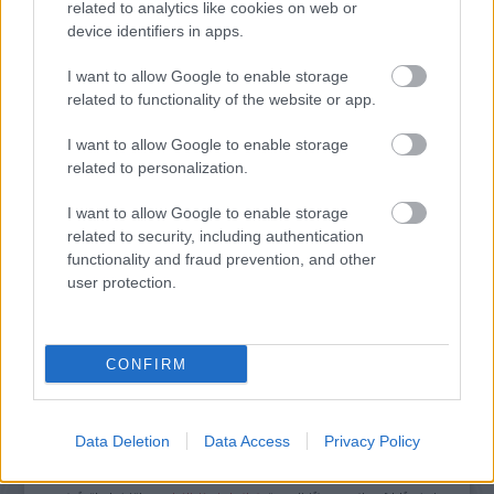
related to analytics like cookies on web or
device identifiers in apps.
I want to allow Google to enable storage
related to functionality of the website or app.
EGY REJTÉLYES MAGYAR FESTŐ PÁRIZSBAN
I want to allow Google to enable storage
related to personalization.
I want to allow Google to enable storage
related to security, including authentication
functionality and fraud prevention, and other
user protection.
A MŰVÉSZET MINDENKIÉ!
CONFIRM
A bejegyzés trackback címe:
https://kulturpart.hu/api/trackback/id/7938456
Data Deletion
Data Access
Privacy Policy
Kommentek:
A hozzászólások a
vonatkozó jogszabályok
értelmében felhasználói tartalomnak