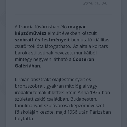
2014. 10. 04.
A francia fővárosban élő
magyar
képzőművész
elmúlt években készült
szobrait és festményeit
bemutató kiállítás
csütörtök óta látogatható. Az általa kortárs
barokk stílusúnak nevezett munkáiból
mintegy negyven látható a
Couteron
Galériában.
Líraian absztrakt olajfestményeit és
bronzszobrait gyakran mitológiai vagy
irodalmi témák ihlették. Stein Anna 1936-ban
született zsidó családban, Budapesten,
tanulmányait szülővárosa képzőművészeti
főiskoláján kezdte, majd 1956 után Párizsban
folytatta.