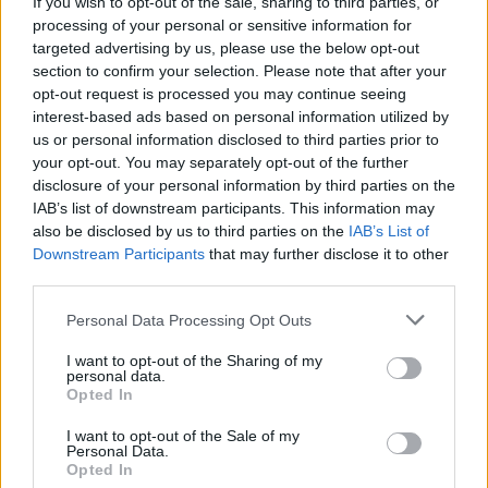
If you wish to opt-out of the sale, sharing to third parties, or
színek jellemeznek. Mozgalmas alkotásaiban
processing of your personal or sensitive information for
töredékes körvonalú nyugtalan, irrealitást
targeted advertising by us, please use the below opt-out
idéző alakok jelennek meg.
section to confirm your selection. Please note that after your
opt-out request is processed you may continue seeing
Stein Anna négy évtizede állít ki a világ
interest-based ads based on personal information utilized by
különböző tájain, művei megtalálhatóak a
us or personal information disclosed to third parties prior to
British Museum, a Berlini Múzeum és több
your opt-out. You may separately opt-out of the further
francia és magyar kiállítóhely
disclosure of your personal information by third parties on the
IAB’s list of downstream participants. This information may
gyűjteményeiben. Magyarországon 1978-ban
also be disclosed by us to third parties on the
IAB’s List of
Pécsett, Budapesten pedig 1986-ban a
Downstream Participants
that may further disclose it to other
Magyar Nemzeti Galériában önálló kiállításon
third parties.
mutatta be először munkáit. Tavaly
februárban az Abigail Galériában volt
Please note that this website/app uses one or more Google
Personal Data Processing Opt Outs
retrospektív kiállítása.
services and may gather and store information including but
not limited to your visit or usage behaviour. You may click to
I want to opt-out of the Sharing of my
personal data.
grant or deny consent to Google and its third-party tags to
A Margit híd pesti hídfőjénél látható
Az
Opted In
use your data for below specified purposes in below Google
égbekiáltó
című holokauszt-emlékműve. A
consent section.
francia L'Harmattan kiadó gondozásában a
I want to opt-out of the Sale of my
Personal Data.
közelmúltban jelent meg
Belső utak képei
Opted In
címmel munkásságát összefoglaló album és