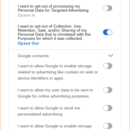
monográfia, Fekete Vali munkája. A párizsi
I want to opt-out of processing my
Personal Data for Targeted Advertising.
kiállítás november 8-áig látogatható.
Opted In
Forrás:
Hirado.hu
I want to opt-out of Collection, Use,
Retention, Sale, and/or Sharing of my
Personal Data that Is Unrelated with the
Purposes for which it was collected.
Opted Out
Google consents
Párizs
Kiállítás
Képzőművészet
Magyarok
Képző
I want to allow Google to enable storage
related to advertising like cookies on web or
device identifiers in apps.
I want to allow my user data to be sent to
Google for online advertising purposes.
I want to allow Google to send me
LÉTEZIK GYÓGYÍTÓ MÚZEUM?!
personalized advertising.
I want to allow Google to enable storage