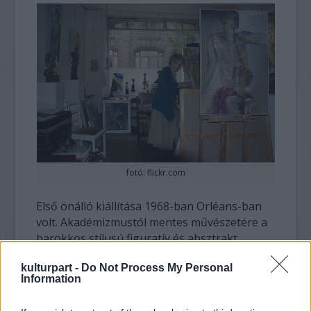
fotó: flickr.com
Első önálló kiállítása 1968-ban Orléans-ban
volt. Akadémizmustól mentes művészetére a
barokkos stílusú figuratív és absztrakt
alkotások keveredése jellemző, amelyekben
kulturpart -
Do Not Process My Personal
mítoszok mellett nagyon sok személyes
Information
érzelmi élményt dolgoz fel. Munkáit a fény-
és árnyékkontrasztok mellett erős meleg