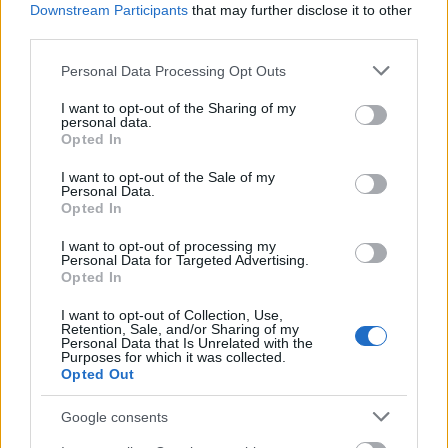
Downstream Participants
that may further disclose it to other
számos workshopot is szerveztek.
third parties.
Please note that this website/app uses one or more Google
Personal Data Processing Opt Outs
services and may gather and store information including but
not limited to your visit or usage behaviour. You may click to
I want to opt-out of the Sharing of my
Film
Mundruczó Kornél
Elismerés
Magyar film
personal data.
grant or deny consent to Google and its third-party tags to
Opted In
use your data for below specified purposes in below Google
consent section.
I want to opt-out of the Sale of my
Personal Data.
Opted In
I want to opt-out of processing my
Personal Data for Targeted Advertising.
Opted In
SZEMBE MERSZ NÉZNI AZZAL, AKIVÉ
I want to opt-out of Collection, Use,
VÁLHATTÁL VOLNA?
Retention, Sale, and/or Sharing of my
Personal Data that Is Unrelated with the
Purposes for which it was collected.
Opted Out
Google consents