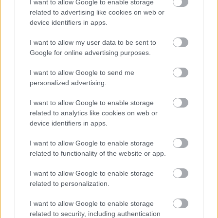
I want to allow Google to enable storage
related to advertising like cookies on web or
device identifiers in apps.
ONE MORE LIKE: A MAGYAR SPORTDRÁMA, AMI
MEGHÓDÍTOTTA LAS VEGAST IS
I want to allow my user data to be sent to
Google for online advertising purposes.
I want to allow Google to send me
personalized advertising.
I want to allow Google to enable storage
related to analytics like cookies on web or
NÉGY TITOKZATOS FŐHŐS EGY LAKÁSBAN -
device identifiers in apps.
ISMERD MEG KÖZELEBBRŐL AZ EGYKUTYA
FŐSZEREPLŐIT
I want to allow Google to enable storage
related to functionality of the website or app.
I want to allow Google to enable storage
A bejegyzés trackback címe:
related to personalization.
https://kulturpart.hu/api/trackback/id/7938520
Kommentek:
I want to allow Google to enable storage
A hozzászólások a
vonatkozó jogszabályok
értelmében felhasználói tartalomnak
related to security, including authentication