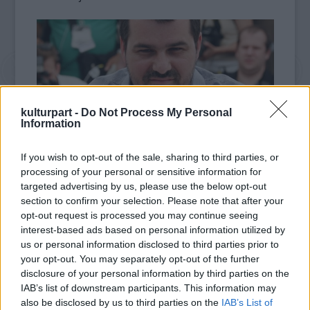
kulturpart -
Do Not Process My Personal
Information
If you wish to opt-out of the sale, sharing to third parties, or
processing of your personal or sensitive information for
fotó: budaorsiinfo.hu
targeted advertising by us, please use the below opt-out
section to confirm your selection. Please note that after your
A pirani mustra versenymezőnyében 14 film
opt-out request is processed you may continue seeing
szerepelt. Bemutatták a versenyprogramban
interest-based ads based on personal information utilized by
az Oscar-díjas
A nagy szépség
című filmet is
us or personal information disclosed to third parties prior to
Paolo Sorrentino rendezésében. Az október
your opt-out. You may separately opt-out of the further
1. és 5. között lezajlott seregszemlén
disclosure of your personal information by third parties on the
dokumentumfilmeket is láthatott a közönség,
IAB’s list of downstream participants. This information may
also be disclosed by us to third parties on the
IAB’s List of
emellett gyermek- és ifjúsági programokat és