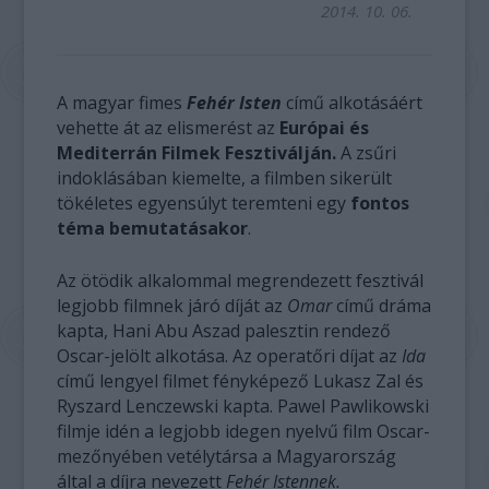
2014. 10. 06.
A magyar fimes
Fehér Isten
című alkotásáért
vehette át az elismerést az
Európai és
Mediterrán Filmek Fesztiválján.
A zsűri
indoklásában kiemelte, a filmben sikerült
tökéletes egyensúlyt teremteni egy
fontos
téma bemutatásakor
.
Az ötödik alkalommal megrendezett fesztivál
legjobb filmnek járó díját az
Omar
című dráma
kapta, Hani Abu Aszad palesztin rendező
Oscar-jelölt alkotása. Az operatőri díjat az
Ida
című lengyel filmet fényképező Lukasz Zal és
Ryszard Lenczewski kapta. Pawel Pawlikowski
filmje idén a legjobb idegen nyelvű film Oscar-
mezőnyében vetélytársa a Magyarország
által a díjra nevezett
Fehér Istennek.