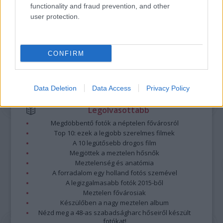
minősülnek, értük a
szolgáltatás technikai
üzemeltetője semmilyen felelősséget
functionality and fraud prevention, and other
nem vállal, azokat nem ellenőrzi. Kifogás esetén forduljon a blog szerkesztőjéhez.
user protection.
Részletek a
Felhasználási feltételekben
és az
adatvédelmi tájékoztatóban
.
CONFIRM
Data Deletion
Data Access
Privacy Policy
Legolvasottabb
Megdöbbentő fotók a néptelen fővárosról
Top 10: ezek a legjobb szerelmes filmek
A 10 legütősebb drogos film
Megjöttek a meztelen hősnők
Meztelenség és anatómia
A forradalom egy holland fotós szemével
A legizgalmasabb fotók 2015-ből
Meztelen fővárosiak
Készülőben a nagy meztelen album
Nézd meg a 48-as szabadságharc hőseiről készült
fotókat!