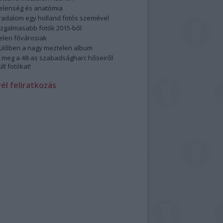
elenség és anatómia
rradalom egy holland fotós szemével
izgalmasabb fotók 2015-ből
elen fővárosiak
ülőben a nagy meztelen album
 meg a 48-as szabadságharc hőseiről
lt fotókat!
vél feliratkozás