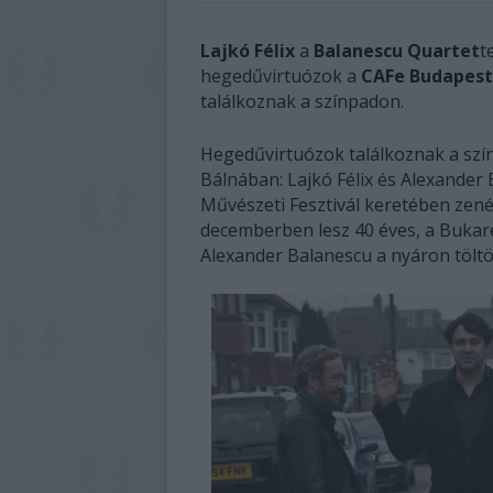
Lajkó Félix
a
Balanescu Quartet
t
hegedűvirtuózok a
CAFe Budapest 
találkoznak a színpadon.
Hegedűvirtuózok találkoznak a sz
Bálnában: Lajkó Félix és Alexander
Művészeti Fesztivál keretében zenél
decemberben lesz 40 éves, a Bukare
Alexander Balanescu a nyáron töltöt