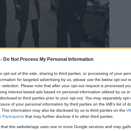
 -
Do Not Process My Personal Information
to opt-out of the sale, sharing to third parties, or processing of your per
uartet (Fotó: balnabudapest.hu)
formation for targeted advertising by us, please use the below opt-out s
r selection. Please note that after your opt-out request is processed y
eing interest-based ads based on personal information utilized by us or
 népzene felől érkezett, Balanescu a klasszikus
disclosed to third parties prior to your opt-out. You may separately opt-
ségük, kísérletező, improvizációs képességük miatt
losure of your personal information by third parties on the IAB’s list of
. Közös fellépéseik története másfél évtizeddel
. This information may also be disclosed by us to third parties on the
IA
ött, amikor előbb a szabadkai városházán, majd a
Participants
that may further disclose it to other third parties.
Öt évvel később újráztak a Zeneakadémián, tavaly
rtalban, idén májusban a budapesti A38-on volt
 that this website/app uses one or more Google services and may gath