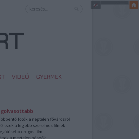
ST
VIDEÓ
GYERMEK
egolvasottabb
öbbentő fotók a néptelen fővárosról
0: ezek a legjobb szerelmes filmek
legütősebb drogos film
öttek a meztelen hősnők