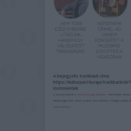
„NEM TÖBB
NÉPZENÉNK
EZER EMBERRE
CÍMMEL AD
UTAZUNK,
ÜNNEPI
HANEM EGY
KONCERTET A
VÁLOGATOTT
MUZSIKÁS
TÁRSASÁGRA”
EGYÜTTES A
VIGADÓBAN
A bejegyzés trackback címe:
https://kulturpart.hu/api/trackback/id
Kommentek:
A hozzászólások a
vonatkozó jogszabályok
értelmében felhas
felelősséget nem vállal, azokat nem ellenőrzi. Kifogás esetén 
tájékoztatóban
.