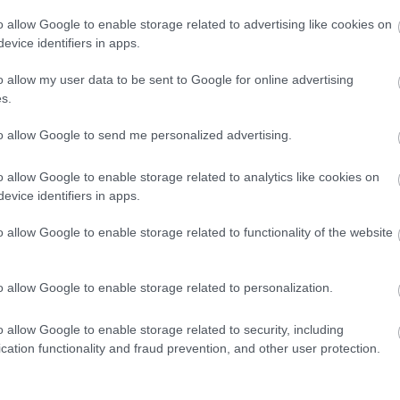
o allow Google to enable storage related to advertising like cookies on
evice identifiers in apps.
o allow my user data to be sent to Google for online advertising
s.
to allow Google to send me personalized advertising.
o allow Google to enable storage related to analytics like cookies on
evice identifiers in apps.
. helyen végzett a 2013-ban megjelent világzenei
o allow Google to enable storage related to functionality of the website
rts-on, előtte
augusztusban vezette is a havi
 a Fonó, jövő februárban a Művészetek Palotájában
o allow Google to enable storage related to personalization.
rtsorozatát.
ei tanulmányokat végzett, a New York-i Juilliardra
o allow Google to enable storage related to security, including
cation functionality and fraud prevention, and other user protection.
tező saját formációja, a Balanescu Quartet
alapokon nyugszik, ugyanakkor mindig nyitott más
 pop felé is. Olyan könnyűzenei sztárokkal