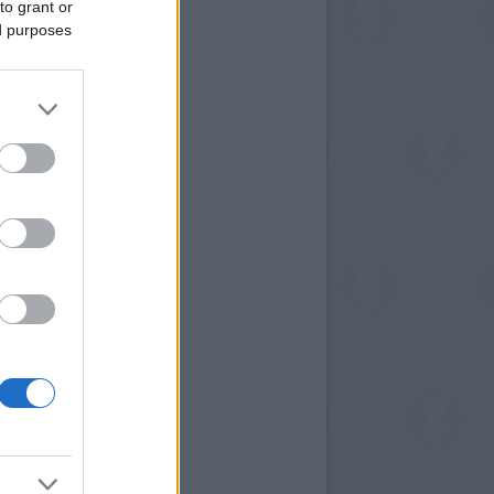
to grant or
ed purposes