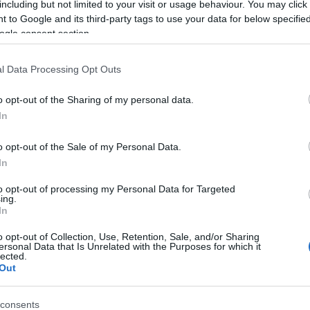
including but not limited to your visit or usage behaviour. You may click 
 to Google and its third-party tags to use your data for below specifi
ogle consent section.
lemezét, 1997-ben pedig megjelent kartonborítós
agjai, a szabadkai Kurina testvérek játszottak.
ot, számos ismert együttessel dolgozott együtt, írt
l Data Processing Opt Outs
 és balettelőadáshoz, a Velencei Biennále
Új Atlantisz
o opt-out of the Sharing of my personal data.
szerepet játszott Mundruczó Kornél
Delta
című
In
zerezte és játssza: 2008-ban a Magyar Filmszemlén
rt járó díjat. Róla forgatta Jancsó Miklós a
Játssz
o opt-out of the Sale of my Personal Data.
In
to opt-out of processing my Personal Data for Targeted
ing.
In
o opt-out of Collection, Use, Retention, Sale, and/or Sharing
ersonal Data that Is Unrelated with the Purposes for which it
lected.
Out
consents