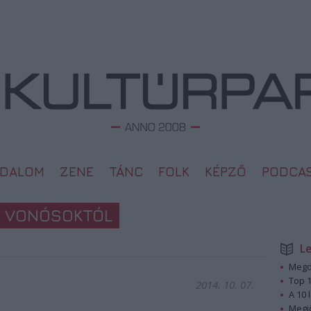
ODALOM
ZENE
TÁNC
FOLK
KÉPZŐ
PODCA
A VONÓSOKTÓL
L
Megd
Top 1
2014. 10. 07.
A 10 
Megj