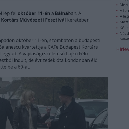
Mezt
A fo
el lép fel
október 11-én
a
Bálná
ban. A
A leg
Kortárs Művészeti Fesztivál
keretében
Mezt
Kész
Nézd
készü
ínpadon október 11-én, szombaton a budapesti
 Balanescu kvartettje a CAFe Budapest Kortárs
Hírle
 együtt. A vajdasági születésű Lajkó Félix
stből indult, de évtizedek óta Londonban élő
te be a 60-at.