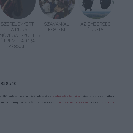
SZERELEMKERT
SZAVAKKAL
AZ EMBERSÉG
- A DUNA
FESTENI
ÜNNEPE
MŰVÉSZEGYÜTTES
ÚJ BEMUTATÓRA
KÉSZÜL
/7938540
ználói tartalomnak minősülnek, értük a
szolgáltatás technikai
üzemeltetője semmilyen
forduljon a blog szerkesztőjéhez. Részletek a
Felhasználási feltételekben
és az
adatvédelmi