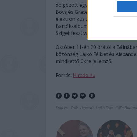
dolgozott együtt, mint például Davi
Boys és Grace Jones,
Possessed
(199
elektronikus zene egyik úttörője, a
Bartók-albumán, és azóta is sokszor
Sziget fesztiválon is.
Október 11-én 20 órától a Bálnában
közönség Lajkó Félixet és Alexande
mindkettőjükre jellemző.
Forrás:
Hirado.hu
Koncert
Folk
Hegedű
Lajkó Félix
CAFe Budapes