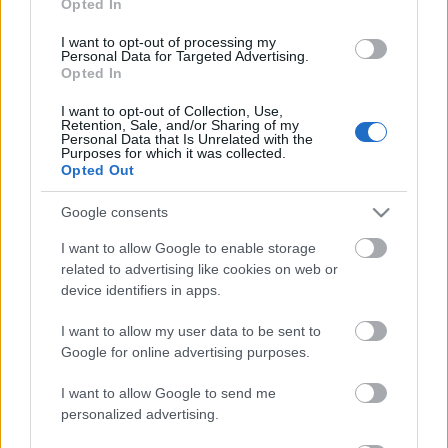
Opted In
I want to opt-out of processing my
Personal Data for Targeted Advertising.
Opted In
VECSEI H. MIKLÓS A ZSÁMBÉKI NYÁRI
SZÍNHÁZRÓL
I want to opt-out of Collection, Use,
Retention, Sale, and/or Sharing of my
Personal Data that Is Unrelated with the
Purposes for which it was collected.
Opted Out
Google consents
I want to allow Google to enable storage
related to advertising like cookies on web or
ERDŐ VAN IDEBENN: TÓTH MARCSI AZ ÚJ
device identifiers in apps.
MARGÓ-DÍJAS
I want to allow my user data to be sent to
Google for online advertising purposes.
A bejegyzés trackback címe:
I want to allow Google to send me
https://kulturpart.hu/api/trackback/id/7938580
personalized advertising.
Kommentek:
A hozzászólások a
vonatkozó jogszabályok
értelmében felhasználói tartalomnak