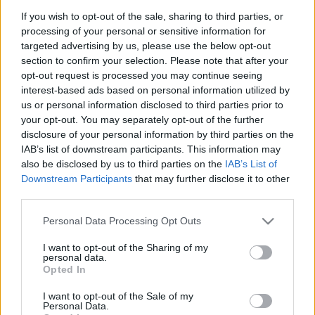
lágerekben. Finom ember és erős nő.
Humora van. Rosszkedvű is mer lenni. Magán
If you wish to opt-out of the sale, sharing to third parties, or
processing of your personal or sensitive information for
kívül nem bánt senkit. Érdemes rendszeresen
targeted advertising by us, please use the below opt-out
olvasni.
section to confirm your selection. Please note that after your
opt-out request is processed you may continue seeing
interest-based ads based on personal information utilized by
us or personal information disclosed to third parties prior to
your opt-out. You may separately opt-out of the further
Irodalom
Szerelem
disclosure of your personal information by third parties on the
IAB’s list of downstream participants. This information may
also be disclosed by us to third parties on the
IAB’s List of
Downstream Participants
that may further disclose it to other
third parties.
Please note that this website/app uses one or more Google
Personal Data Processing Opt Outs
services and may gather and store information including but
not limited to your visit or usage behaviour. You may click to
I want to opt-out of the Sharing of my
AZ EMBERSÉG ÜNNEPE
personal data.
grant or deny consent to Google and its third-party tags to
Opted In
use your data for below specified purposes in below Google
consent section.
I want to opt-out of the Sale of my
Personal Data.