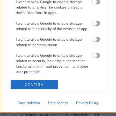
I want to allow Google to enable storage
minősülnek, értük a
szolgáltatás technikai
üzemeltetője semmilyen felelősséget
related to analytics like cookies on web or
nem vállal, azokat nem ellenőrzi. Kifogás esetén forduljon a blog szerkesztőjéhez.
device identifiers in apps.
Részletek a
Felhasználási feltételekben
és az
adatvédelmi tájékoztatóban
.
I want to allow Google to enable storage
related to functionality of the website or app.
I want to allow Google to enable storage
related to personalization.
I want to allow Google to enable storage
Legolvasottabb
related to security, including authentication
functionality and fraud prevention, and other
Megdöbbentő fotók a néptelen fővárosról
user protection.
Top 10: ezek a legjobb szerelmes filmek
A 10 legütősebb drogos film
Megjöttek a meztelen hősnők
CONFIRM
Meztelenség és anatómia
A forradalom egy holland fotós szemével
A legizgalmasabb fotók 2015-ből
Data Deletion
Data Access
Privacy Policy
Meztelen fővárosiak
Készülőben a nagy meztelen album
Nézd meg a 48-as szabadságharc hőseiről készült