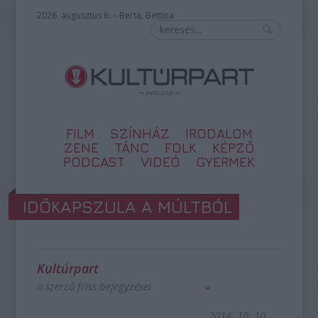
2026. augusztus 6. – Berta, Bettina
FILM
SZÍNHÁZ
IRODALOM
ZENE
TÁNC
FOLK
KÉPZŐ
PODCAST
VIDEÓ
GYERMEK
IDŐKAPSZULA A MÚLTBÓL
Kultúrpart
a szerző friss bejegyzései
2014. 10. 10.