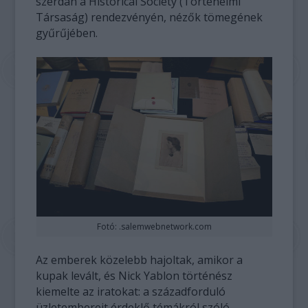
szerdán a Historical Society (Történelmi
Társaság) rendezvényén, nézők tömegének
gyűrűjében.
Fotó: .salemwebnetwork.com
Az emberek közelebb hajoltak, amikor a
kupak levált, és Nick Yablon történész
kiemelte az iratokat: a századforduló
üzletembereit érdeklő témákról szóló