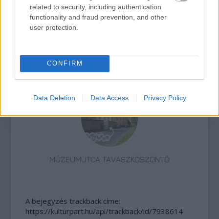
related to security, including authentication
functionality and fraud prevention, and other
user protection.
CONFIRM
VARÁZSLATOS KALAND SZÍNEZI A NYARALÁST
Data Deletion
Data Access
Privacy Policy
MÚZEUMUTCA TAVASZKÖSZÖNTŐ
A bejegyzés trackback címe:
https://kulturpart.hu/api/trackback/id/7938614