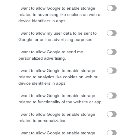
egyebek között Lady Gaga-koncertjegy,
I want to allow Google to enable storage
kézfertőtlenítő, jellegzetes, görög stílusú
related to advertising like cookies on web or
New York-i papír kávéspohár és a New York-i
device identifiers in apps.
metró egy posztere is.
I want to allow my user data to be sent to
Google for online advertising purposes.
Forrás:
MTI
I want to allow Google to send me
personalized advertising.
I want to allow Google to enable storage
New York
Történelem
Kereskedelem
Lavór
related to analytics like cookies on web or
device identifiers in apps.
I want to allow Google to enable storage
related to functionality of the website or app.
I want to allow Google to enable storage
related to personalization.
LÉTEZIK GYÓGYÍTÓ MÚZEUM?!
I want to allow Google to enable storage