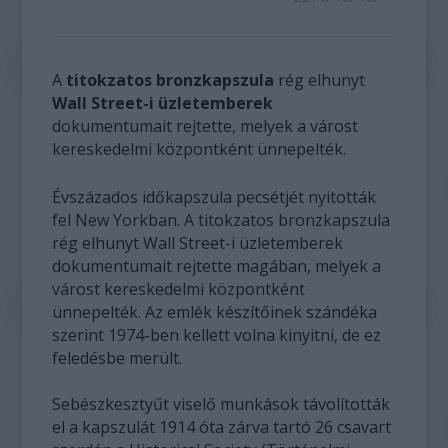
A
titokzatos bronzkapszula
rég elhunyt
Wall Street-i üzletemberek
dokumentumait rejtette, melyek a várost
kereskedelmi központként ünnepelték.
Évszázados időkapszula pecsétjét nyitották
fel New Yorkban. A titokzatos bronzkapszula
rég elhunyt Wall Street-i üzletemberek
dokumentumait rejtette magában, melyek a
várost kereskedelmi központként
ünnepelték. Az emlék készítőinek szándéka
szerint 1974-ben kellett volna kinyitni, de ez
feledésbe merült.
Sebészkesztyűt viselő munkások távolították
el a kapszulát 1914 óta zárva tartó 26 csavart