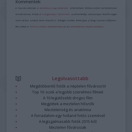
Kommentek:
A hozzászólások a
vonatkozó jogszabályok
értelmében felhasználói tartalomnak
minősülnek, értük a
szolgáltatás technikai
üzemeltetője semmilyen felelősséget
nem vállal, azokat nem ellenőrzi. Kifogás esetén forduljon a blog szerkesztőjéhez.
Részletek a
Felhasználási feltételekben
és az
adatvédelmi tájékoztatóban
.
Legolvasottabb
Megdöbbentő fotók a néptelen fővárosról
Top 10: ezek a legjobb szerelmes filmek
A 10 legütősebb drogos film
Megjöttek a meztelen hősnők
Meztelenség és anatómia
A forradalom egy holland fotós szemével
A legizgalmasabb fotók 2015-ből
Meztelen fővárosiak