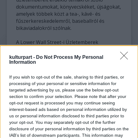
dokumentumokat, könyvecskéket, újságokat,
amelyek többek közt a tea-, kávé- és
fűszerkereskedelemről, baseballról és
bikaviadalokról szólnak.
A Lower Wall Street-i Üzletemberek
Egyesülete és a történelmi társaság töltötte
meg és helyezte el a kapszulát, hogy
kulturpart -
Do Not Process My Personal
Information
megünnepeljék a New Netherland Company
1614-ben kapott kereskedelmi engedélyének
háromszázadik évfordulóját. Ez a társaság
If you wish to opt-out of the sale, sharing to third parties, or
processing of your personal or sensitive information for
volt a fiatal gyarmatok egyik úttörő
targeted advertising by us, please use the below opt-out
kereskedelmi vállalkozása és a város későbbi
section to confirm your selection. Please note that after your
virágzó üzleti életének előfutára.
opt-out request is processed you may continue seeing
interest-based ads based on personal information utilized by
Az egyesület azt kérte, hogy 1974-ben
us or personal information disclosed to third parties prior to
nyissák fel a kapszulát, de időközben erről
your opt-out. You may separately opt-out of the further
megfeledkeztek, míg a társaság egyik
disclosure of your personal information by third parties on the
manhattani raktárának gondnoka meg nem
IAB’s list of downstream participants. This information may