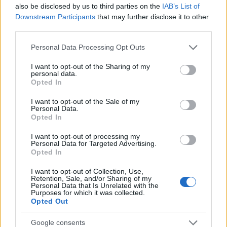
találta. A jó állapotban megőrzött papírok
also be disclosed by us to third parties on the
IAB’s List of
között igazi érdekességek is előkerültek: egy
Downstream Participants
that may further disclose it to other
third parties.
1774-es keltezésű levél másolata, melyet az
amerikai függetlenségi háború előtti évben a
Please note that this website/app uses one or more Google
Personal Data Processing Opt Outs
későbbi New York helyén épült gyarmat írt a
services and may gather and store information including but
brit fennhatóságú Bostonnak, hogy
not limited to your visit or usage behaviour. You may click to
I want to opt-out of the Sharing of my
personal data.
megsürgesse a gyarmatok egyesülését.
grant or deny consent to Google and its third-party tags to
Opted In
use your data for below specified purposes in below Google
Volt egy távirat is a papírok között: 1914.
consent section.
I want to opt-out of the Sale of my
Personal Data.
május 23-i keltezéssel Martin Glynn New
Opted In
York-i kormányzó kívánt minden jót 1974
New Yorkjának. Abban az évben a város
I want to opt-out of processing my
Personal Data for Targeted Advertising.
pénzügyi válsággal küzdött, a Lower Wall
Opted In
Street-i Üzletemberek Egyesülete már nem
létezett.
I want to opt-out of Collection, Use,
Retention, Sale, and/or Sharing of my
Personal Data that Is Unrelated with the
A Történelmi Társaság gyakornoki
Purposes for which it was collected.
Opted Out
programjában részt vevő középiskolások
most új időkapszulát készítettek, amelyet
Google consents
2114-ben kell majd felnyitni. Van benne