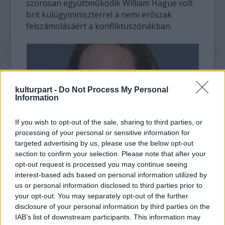
szorosan együttműködik William Hague volt
brit külügyminiszterrel a nemi erőszak
felszámolásáért a konfliktuszónákban.
kulturpart -
Do Not Process My Personal
Information
If you wish to opt-out of the sale, sharing to third parties, or
processing of your personal or sensitive information for
targeted advertising by us, please use the below opt-out
fotó: cage8.com
section to confirm your selection. Please note that after your
opt-out request is processed you may continue seeing
A legmagasabb uralkodói kitüntetéseket
interest-based ads based on personal information utilized by
évente kétszer ítélik oda, újév alkalmából,
us or personal information disclosed to third parties prior to
valamint II. Erzsébet királynő júniusi
your opt-out. You may separately opt-out of the further
"hivatalos" születésnapján. A filmcsillag a
disclosure of your personal information by third parties on the
IAB’s list of downstream participants. This information may
nyári listán szerepelt, mások mellett Schiff