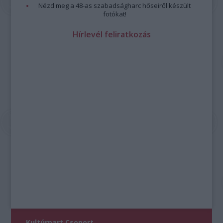
Nézd meg a 48-as szabadságharc hőseiről készült
fotókat!
Hírlevél feliratkozás
Kultúrpart Csoport