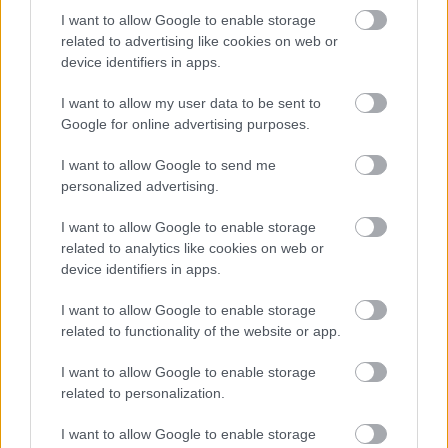
I want to allow Google to enable storage
related to advertising like cookies on web or
device identifiers in apps.
I want to allow my user data to be sent to
TERMÉSZETFELETTI ERŐK ÉS ELFELEDETT
Google for online advertising purposes.
TITKOK: ITT A SHELBY OAKS – A GONOSZ
NYOMÁBAN MAGYAR ELŐZETESE
I want to allow Google to send me
personalized advertising.
I want to allow Google to enable storage
related to analytics like cookies on web or
device identifiers in apps.
I want to allow Google to enable storage
SZÁGULDÁS, SÁRKÁNYOK, ROSSZFIÚK – A NYÁR
related to functionality of the website or app.
10 LEGKEDVELTEBB MOZIJA MAGYARORSZÁGON
I want to allow Google to enable storage
related to personalization.
A bejegyzés trackback címe:
I want to allow Google to enable storage