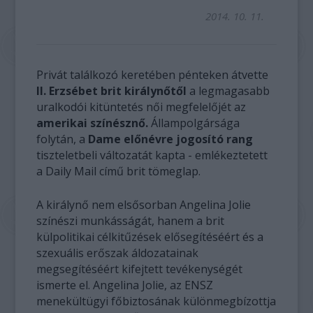
2014. 10. 11.
Privát találkozó keretében pénteken átvette
II. Erzsébet brit királynőtől
a legmagasabb
uralkodói kitüntetés női megfelelőjét az
amerikai színésznő.
Állampolgársága
folytán, a
Dame előnévre jogosító rang
tiszteletbeli változatát kapta - emlékeztetett
a Daily Mail című brit tömeglap.
A királynő nem elsősorban Angelina Jolie
színészi munkásságát, hanem a brit
külpolitikai célkitűzések elősegítéséért és a
szexuális erőszak áldozatainak
megsegítéséért kifejtett tevékenységét
ismerte el. Angelina Jolie, az ENSZ
menekültügyi főbiztosának különmegbízottja