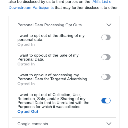
also be disclosed by us to third parties on the
IAB’s List of
András zongoraművész és Daniel Day-Lewis
Downstream Participants
that may further disclose it to other
színész társaságában.
third parties.
Forrás:
MTI
Please note that this website/app uses one or more Google
Personal Data Processing Opt Outs
services and may gather and store information including but
not limited to your visit or usage behaviour. You may click to
I want to opt-out of the Sharing of my
personal data.
grant or deny consent to Google and its third-party tags to
Opted In
use your data for below specified purposes in below Google
Film
Anglia
Angelina Jolie
Elismerés
Királyi család
consent section.
I want to opt-out of the Sale of my
Personal Data.
Opted In
I want to opt-out of processing my
Personal Data for Targeted Advertising.
Opted In
I want to opt-out of Collection, Use,
Retention, Sale, and/or Sharing of my
Personal Data that Is Unrelated with the
SZEMBE MERSZ NÉZNI AZZAL, AKIVÉ
Purposes for which it was collected.
VÁLHATTÁL VOLNA?
Opted Out
Google consents