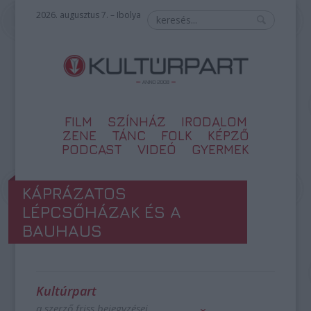
2026. augusztus 7. – Ibolya
FILM
SZÍNHÁZ
IRODALOM
ZENE
TÁNC
FOLK
KÉPZŐ
PODCAST
VIDEÓ
GYERMEK
KÁPRÁZATOS
LÉPCSŐHÁZAK ÉS A
BAUHAUS
Kultúrpart
a szerző friss bejegyzései