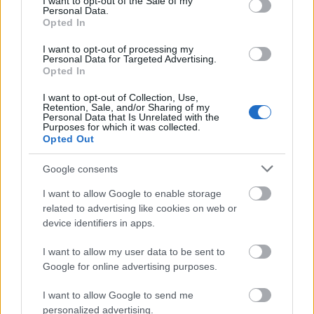
I want to opt-out of the Sale of my
programot a Design Hét Budapest 2014
Personal Data.
Opted In
eseménysorozat részeként.
I want to opt-out of processing my
További részletek az eseményről
az Átrium
Personal Data for Targeted Advertising.
Opted In
honlapján
.
I want to opt-out of Collection, Use,
Forrás:
Hirado.hu
Retention, Sale, and/or Sharing of my
Personal Data that Is Unrelated with the
Purposes for which it was collected.
Opted Out
Google consents
Design
Építészet
Programajánló
Bauhaus
Átrium Film-
Színház
Képző
I want to allow Google to enable storage
related to advertising like cookies on web or
device identifiers in apps.
I want to allow my user data to be sent to
Google for online advertising purposes.
I want to allow Google to send me
personalized advertising.