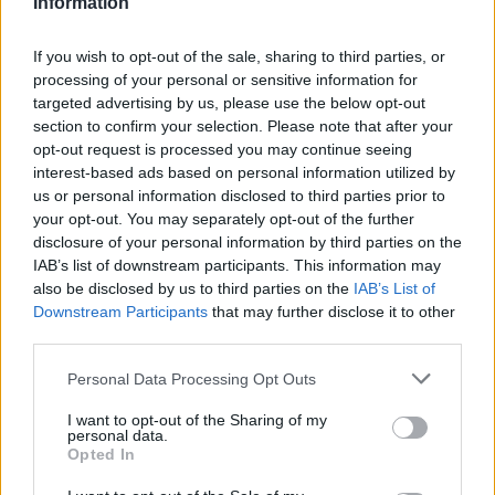
Information
If you wish to opt-out of the sale, sharing to third parties, or
processing of your personal or sensitive information for
targeted advertising by us, please use the below opt-out
section to confirm your selection. Please note that after your
opt-out request is processed you may continue seeing
interest-based ads based on personal information utilized by
us or personal information disclosed to third parties prior to
your opt-out. You may separately opt-out of the further
disclosure of your personal information by third parties on the
... és belülről (Fotó: mandarchiv.hu)
IAB’s list of downstream participants. This information may
also be disclosed by us to third parties on the
IAB’s List of
Az egykori Május 1. moziként ismert épület
Downstream Participants
that may further disclose it to other
2012 őszén nyitott meg újra a budapesti
third parties.
Margit körúton Átrium Film-Színház néven.
Please note that this website/app uses one or more Google
Personal Data Processing Opt Outs
Mivel ez Kozma Lajos (1884-1948) tervező-
services and may gather and store information including but
építész egyik legismertebb épülete, a színház
not limited to your visit or usage behaviour. You may click to
I want to opt-out of the Sharing of my
vezetőinek célja, hogy az Átrium egyfajta
personal data.
grant or deny consent to Google and its third-party tags to
Opted In
Bauhaus-központtá váljon Budapesten.
use your data for below specified purposes in below Google
Ennek az elgondolásnak menték szervezik a
consent section.