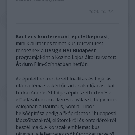
2014. 10. 12.
Bauhaus-konferenciá
t,
épületbejárás
t,
mini kiállítást és tematikus fotóvetítést
rendeznek a
Design Hét Budapest
programjaként a Kozma Lajos által tervezett
Átrium
Film-Színházban hétfőn.
Az épületben rendezett kiállítás és bejárás
után a téma szakértői tartanak előadásokat.
Ferkai András Ybl-díjas építészettörténész
előadásában arra keresi a választ, hogy mi is
valójában a Bauhaus, Somlai Tibor
belsőépítész pedig a "káprázatos" budapesti
lépcsőházakról, előterekről és enteriőrökről
beszél majd. A korszak emblematikus
tárgyait, a jellegzetes csőbútorokat tervező