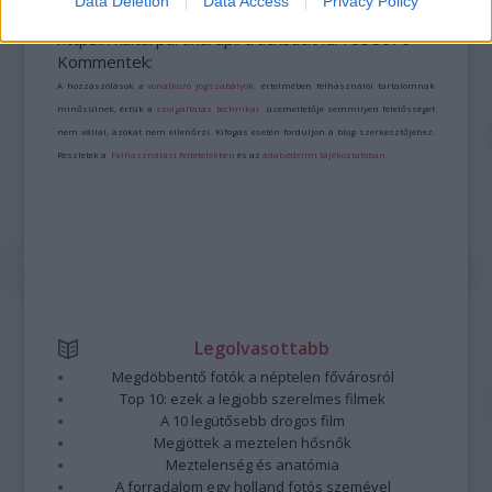
Data Deletion
Data Access
Privacy Policy
A bejegyzés trackback címe:
https://kulturpart.hu/api/trackback/id/7938676
Kommentek:
A hozzászólások a
vonatkozó jogszabályok
értelmében felhasználói tartalomnak
minősülnek, értük a
szolgáltatás technikai
üzemeltetője semmilyen felelősséget
nem vállal, azokat nem ellenőrzi. Kifogás esetén forduljon a blog szerkesztőjéhez.
Részletek a
Felhasználási feltételekben
és az
adatvédelmi tájékoztatóban
.
Legolvasottabb
Megdöbbentő fotók a néptelen fővárosról
Top 10: ezek a legjobb szerelmes filmek
A 10 legütősebb drogos film
Megjöttek a meztelen hősnők
Meztelenség és anatómia
A forradalom egy holland fotós szemével