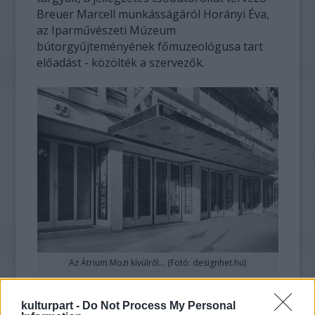
Breuer Marcell munkásságáról Horányi Éva,
az Iparművészeti Múzeum
bútorgyűjteményének főmuzeológusa tart
előadást - közölték a szervezők.
Az Átrium Mozi kívülről... (Fotó: designhet.hu)
kulturpart -
Do Not Process My Personal