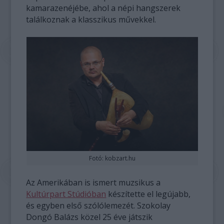
kamarazenéjébe, ahol a népi hangszerek
találkoznak a klasszikus művekkel.
Fotó: kobzart.hu
Az Amerikában is ismert muzsikus a
Kultúrpart Stúdióban
készítette el legújabb,
és egyben első szólólemezét. Szokolay
Dongó Balázs közel 25 éve játszik