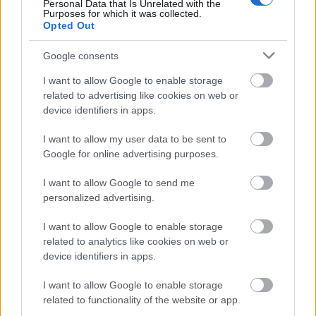
Personal Data that Is Unrelated with the
Purposes for which it was collected.
„Dongó a klasszikus darabokat olyan
Opted Out
természetesen és biztonsággal játssza népi
Google consents
hangszerein, mintha azokra íródtak volna” -
írja Kiss Ferenc. „A tárogató, a furulyák, a
I want to allow Google to enable storage
duda, szaxofon hangjai nála hozzásimulnak a
related to advertising like cookies on web or
zongoráéhoz. A Bartók és Kodály műveit
device identifiers in apps.
ihlető adatközlői felvételekből kiindulva, s
megtartva az alkotók eredeti dinamikára és
I want to allow my user data to be sent to
tempóra vonatkozó utasításait, ölelkezik a
Google for online advertising purposes.
régi az újjal, a népi a műzenével, a
I want to allow Google to send me
tradicionális a korszerűvel, a spontán a
personalized advertising.
komponálttal, a hagyományos díszítés az
írott kottaképpel. Saját feldolgozásaiban
I want to allow Google to enable storage
pedig poétikus szépséggel, játszi
related to analytics like cookies on web or
könnyedséggel használja fel mindazokat az
device identifiers in apps.
ismereteket, ami ma a népzenéről
rendelkezésünkre áll. Izgalmas, fajsúlyos,
I want to allow Google to enable storage
világraszóló kísérlet ez a lemez Dongótól és
related to functionality of the website or app.