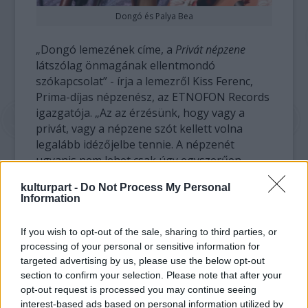
Dongó és Palya Bea
„Dongó lemezének címe, a
Privát népzene
látszólag önmagának ellentmondó
szókapcsolat” - írja a lemezről Kiss Ferenc,
Prima-díjas népzenész, az ETNOFON Records
igazgatója. „Az az érzésünk, hogy vagy a
privát, vagy a népzene szót kellett volna
legalább idézőjelbe tennie. A népzenét
ugyanis nem lehet csak úgy egyszerűen
privatizálni, mert az a lényege, hogy egy
kulturpart -
Do Not Process My Personal
közösség használja. Dongó mégis pimaszul
Information
megtette ezt. Megtehette, mert amit a
lemezen hallunk, azt csak ő tudja eljátszani.
If you wish to opt-out of the sale, sharing to third parties, or
Ezért törődjön bele mindenki: jó ez a cím”.
processing of your personal or sensitive information for
targeted advertising by us, please use the below opt-out
Hogy mi hallható a lemezen? Bartók és
section to confirm your selection. Please note that after your
Kodály 12 rövidke műve a parasztzene
opt-out request is processed you may continue seeing
archaikus játékmódjainak alkalmazásával
interest-based ads based on personal information utilized by