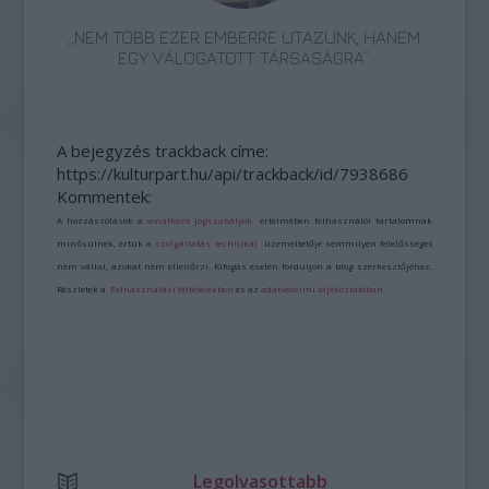
„NEM TÖBB EZER EMBERRE UTAZUNK, HANEM
EGY VÁLOGATOTT TÁRSASÁGRA”
A bejegyzés trackback címe:
https://kulturpart.hu/api/trackback/id/7938686
Kommentek:
A hozzászólások a
vonatkozó jogszabályok
értelmében felhasználói tartalomnak
minősülnek, értük a
szolgáltatás technikai
üzemeltetője semmilyen felelősséget
nem vállal, azokat nem ellenőrzi. Kifogás esetén forduljon a blog szerkesztőjéhez.
Részletek a
Felhasználási feltételekben
és az
adatvédelmi tájékoztatóban
.
Legolvasottabb