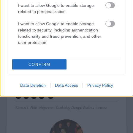
kitűnő társaitól!”
I want to allow Google to enable storage
Szokolay Dongó Balázs: Privát népzene
related to personalization.
Lemezbemutató koncert
I want to allow Google to enable storage
Időpont: Október 18. szombat, 19:00
related to security, including authentication
Helyszín: Marczibányi Téri Művelődési
functionality and fraud prevention, and other
Központ
user protection.
Vendégek: Palya Bea, Termes Rita, Bolya
Mátyás
CONFIRM
További információk
itt
.
Data Deletion
Data Access
Privacy Policy
Koncert
Folk
Népzene
Szokolay Dongó Balázs
Lemez