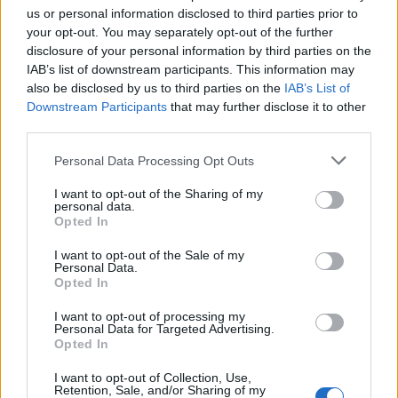
előadva, s ezen műzenei csúcsteljesítmények
us or personal information disclosed to third parties prior to
által ihletett saját, kortárs népzenei
your opt-out. You may separately opt-out of the further
disclosure of your personal information by third parties on the
feldolgozások.
IAB’s list of downstream participants. This information may
also be disclosed by us to third parties on the
IAB’s List of
Downstream Participants
that may further disclose it to other
third parties.
Please note that this website/app uses one or more Google
Personal Data Processing Opt Outs
services and may gather and store information including but
not limited to your visit or usage behaviour. You may click to
I want to opt-out of the Sharing of my
personal data.
grant or deny consent to Google and its third-party tags to
Opted In
use your data for below specified purposes in below Google
consent section.
I want to opt-out of the Sale of my
Personal Data.
Opted In
I want to opt-out of processing my
Personal Data for Targeted Advertising.
Opted In
I want to opt-out of Collection, Use,
Retention, Sale, and/or Sharing of my