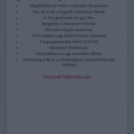
Megdöbbentő fotók a néptelen fővárosról
Top 10: ezek a legjobb szerelmes filmek
A 10 legütősebb drogos film
Megjöttek a meztelen hősnők
Meztelenség és anatómia
A forradalom egy holland fotós szemével
A legizgalmasabb fotók 2015-ből
Meztelen fővárosiak
Készülőben a nagy meztelen album
Nézd meg a 48-as szabadságharc hőseiről készült
fotókat!
Hírlevél feliratkozás