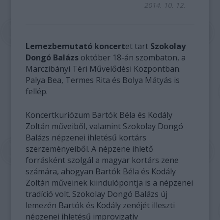
2014. 10. 12.
Lemezbemutató koncert
et tart
Szokolay
Dongó Balázs
október 18-án szombaton, a
Marczibányi Téri Művelődési Központban.
Palya Bea, Termes Rita és Bolya Mátyás is
fellép.
Koncertkuriózum Bartók Béla és Kodály
Zoltán műveiből, valamint Szokolay Dongó
Balázs népzenei ihletésű kortárs
szerzeményeiből. A népzene ihlető
forrásként szolgál a magyar kortárs zene
számára, ahogyan Bartók Béla és Kodály
Zoltán műveinek kiindulópontja is a népzenei
tradíció volt. Szokolay Dongó Balázs új
lemezén Bartók és Kodály zenéjét illeszti
népzenei ihletésű improvizatív