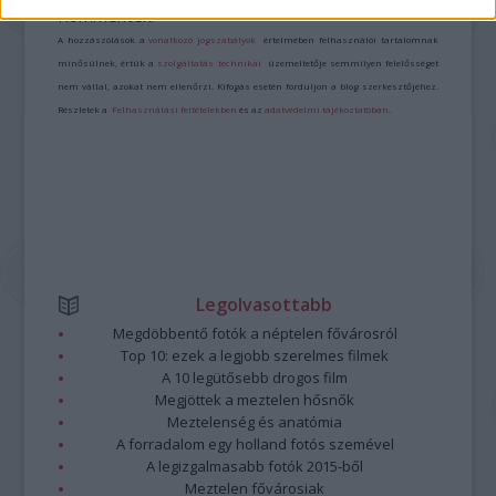
Kommentek:
A hozzászólások a
vonatkozó jogszabályok
értelmében felhasználói tartalomnak
minősülnek, értük a
szolgáltatás technikai
üzemeltetője semmilyen felelősséget
nem vállal, azokat nem ellenőrzi. Kifogás esetén forduljon a blog szerkesztőjéhez.
Részletek a
Felhasználási feltételekben
és az
adatvédelmi tájékoztatóban
.
Legolvasottabb
Megdöbbentő fotók a néptelen fővárosról
Top 10: ezek a legjobb szerelmes filmek
A 10 legütősebb drogos film
Megjöttek a meztelen hősnők
Meztelenség és anatómia
A forradalom egy holland fotós szemével
A legizgalmasabb fotók 2015-ből
Meztelen fővárosiak