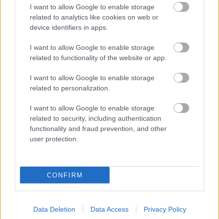
I want to allow Google to enable storage
related to analytics like cookies on web or
device identifiers in apps.
I want to allow Google to enable storage
related to functionality of the website or app.
IRODALOM ÉS TERMÉSZET TALÁLKOZÁSA A
SZÍNHÁZ FALAI KÖZÖTT
I want to allow Google to enable storage
related to personalization.
I want to allow Google to enable storage
related to security, including authentication
functionality and fraud prevention, and other
user protection.
VECSEI H. MIKLÓS A ZSÁMBÉKI NYÁRI
SZÍNHÁZRÓL
CONFIRM
A bejegyzés trackback címe:
Data Deletion
Data Access
Privacy Policy
https://kulturpart.hu/api/trackback/id/7938700