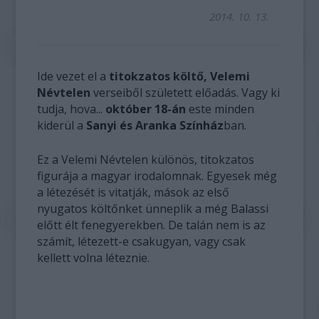
2014. 10. 13.
Ide vezet el a
titokzatos költő, Velemi
Névtelen
verseiből született előadás. Vagy ki
tudja, hova...
október 18-án
este minden
kiderül a
Sanyi és Aranka Színház
ban.
Ez a Velemi Névtelen különös, titokzatos
figurája a magyar irodalomnak. Egyesek még
a létezését is vitatják, mások az első
nyugatos költőnket ünneplik a még Balassi
előtt élt fenegyerekben. De talán nem is az
számít, létezett-e csakugyan, vagy csak
kellett volna léteznie.