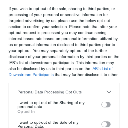
lankadt mélabúig vezetnek, nagy és víg
leleménnyel játszadozván ütemmel, zenével,
If you wish to opt-out of the sale, sharing to third parties, or
formával.
processing of your personal or sensitive information for
targeted advertising by us, please use the below opt-out
section to confirm your selection. Please note that after your
A nemrégen fellelt és kiadott vékonyka,
opt-out request is processed you may continue seeing
helyenként mégis vaskosnak bizonyuló
interest-based ads based on personal information utilized by
verseskönyvből egy literátor és egy színész
us or personal information disclosed to third parties prior to
kanyarított egyórányi könnyes-mosolyos,
your opt-out. You may separately opt-out of the further
mondós-muzsikálós estet, amely először az
disclosure of your personal information by third parties on the
Őszi Kulturális Fesztiválon mutatkozik be.
IAB’s list of downstream participants. This information may
Velemi Névtelen (Győrei Zsolt) - A nyíló
also be disclosed by us to third parties on the
IAB’s List of
combok erdein túl
Downstream Participants
that may further disclose it to other
third parties.
Helyszín:
Sanyi és Aranka Színház (1093
Please note that this website/app uses one or more Google
Personal Data Processing Opt Outs
Budapest, Mátyás utca 9.)
services and may gather and store information including but
Időpont:
2014. Október 18. (szombat) 19.00
not limited to your visit or usage behaviour. You may click to
I want to opt-out of the Sharing of my
personal data.
grant or deny consent to Google and its third-party tags to
Opted In
Koncepció és előadja:
Győrei Zsolt, Nagy
use your data for below specified purposes in below Google
Dániel Viktor
consent section.
I want to opt-out of the Sale of my
Personal Data.