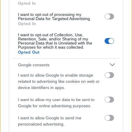
Opted In
Zeneszerző:
Wunderlich József
I want to opt-out of processing my
Jegyvásárlásért és további információkért
Personal Data for Targeted Advertising.
Opted In
látogasson el a
Sanyi és Aranka Színház
honlapjára.
I want to opt-out of Collection, Use,
Retention, Sale, and/or Sharing of my
Personal Data that Is Unrelated with the
Purposes for which it was collected.
Opted Out
Színház
Programajánló
Vers
Költészet
Magyar irodalom
Google consents
I want to allow Google to enable storage
related to advertising like cookies on web or
device identifiers in apps.
I want to allow my user data to be sent to
Google for online advertising purposes.
AZ EMBERSÉG ÜNNEPE
I want to allow Google to send me
personalized advertising.