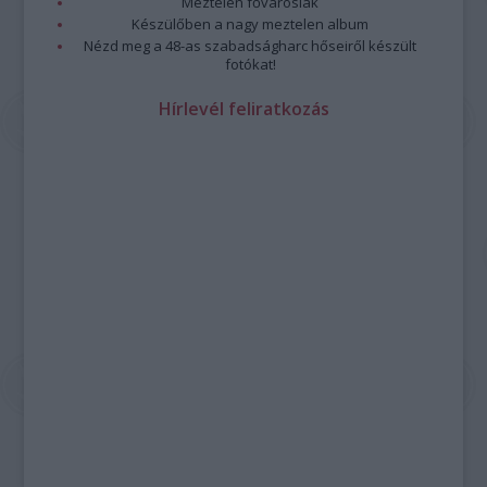
Meztelen fővárosiak
Készülőben a nagy meztelen album
Nézd meg a 48-as szabadságharc hőseiről készült
fotókat!
Hírlevél feliratkozás