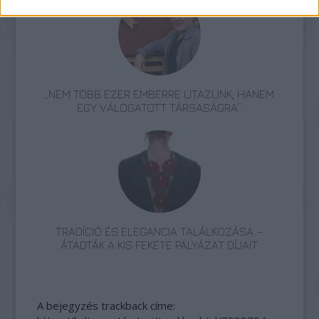
„NEM TÖBB EZER EMBERRE UTAZUNK, HANEM
EGY VÁLOGATOTT TÁRSASÁGRA”
TRADÍCIÓ ÉS ELEGANCIA TALÁLKOZÁSA –
ÁTADTÁK A KIS FEKETE PÁLYÁZAT DÍJAIT
A bejegyzés trackback címe: