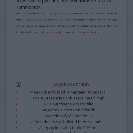
https://kulturpart.hu/api/trackback/id/7938794
Kommentek:
A hozzászólások a
vonatkozó jogszabályok
értelmében felhasználói tartalomnak
minősülnek, értük a
szolgáltatás technikai
üzemeltetője semmilyen felelősséget
nem vállal, azokat nem ellenőrzi. Kifogás esetén forduljon a blog szerkesztőjéhez.
Részletek a
Felhasználási feltételekben
és az
adatvédelmi tájékoztatóban
.
Legolvasottabb
Megdöbbentő fotók a néptelen fővárosról
Top 10: ezek a legjobb szerelmes filmek
A 10 legütősebb drogos film
Megjöttek a meztelen hősnők
Meztelenség és anatómia
A forradalom egy holland fotós szemével
A legizgalmasabb fotók 2015-ből