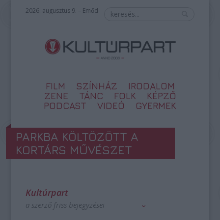
2026. augusztus 9. – Emőd
FILM
SZÍNHÁZ
IRODALOM
ZENE
TÁNC
FOLK
KÉPZŐ
PODCAST
VIDEÓ
GYERMEK
PARKBA KÖLTÖZÖTT A
KORTÁRS MŰVÉSZET
Kultúrpart
a szerző friss bejegyzései