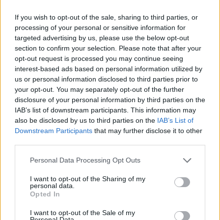
If you wish to opt-out of the sale, sharing to third parties, or
processing of your personal or sensitive information for
targeted advertising by us, please use the below opt-out
section to confirm your selection. Please note that after your
opt-out request is processed you may continue seeing
interest-based ads based on personal information utilized by
us or personal information disclosed to third parties prior to
your opt-out. You may separately opt-out of the further
disclosure of your personal information by third parties on the
IAB’s list of downstream participants. This information may
also be disclosed by us to third parties on the
IAB’s List of
Downstream Participants
that may further disclose it to other
Sol Calera internet-kávézója (Fotó: artnews.com)
third parties.
Laura Bartlett galériaigazgató elmesélte,
Please note that this website/app uses one or more Google
Personal Data Processing Opt Outs
services and may gather and store information including but
hogy a kihelyezett (ál)telefonokon a
not limited to your visit or usage behaviour. You may click to
I want to opt-out of the Sharing of my
látogatók megpróbálhatnak az Egyesült
personal data.
grant or deny consent to Google and its third-party tags to
Államokba telefonálni és várakozhatnak.
Opted In
use your data for below specified purposes in below Google
Mint elmondta, az ilyen típusú installációk
consent section.
I want to opt-out of the Sale of my
iránt nagy az érdeklődés, mások mellett a
Personal Data.