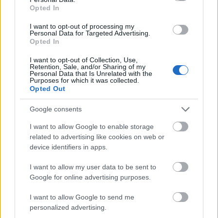
Prada vagy a Louis Vuitton divatház által
Opted In
működtetett olasz magánmúzeumok részéről
I want to opt-out of processing my
is.
Personal Data for Targeted Advertising.
Opted In
Egy japán testvérpár a nukleáris balesetet
I want to opt-out of Collection, Use,
szenvedett fukusimai atomerőmű környékén
Retention, Sale, and/or Sharing of my
termett retekből készített
levest kínál a vásár
Personal Data that Is Unrelated with the
Purposes for which it was collected.
látogatóinak
. Édesanyjuk főztjének
Opted Out
alapanyaga az általuk biztonságosnak
mondott övezetből származik. A testvérpár
Google consents
egyik tagja arról beszélt, hogy Fukusimáról a
I want to allow Google to enable storage
nukleáris katasztrófa jut az emberek eszébe,
related to advertising like cookies on web or
így még ha az általuk használt zöldségekről
device identifiers in apps.
tudományosan be is bizonyították, hogy
alacsony a szennyezettségi kockázatuk,
I want to allow my user data to be sent to
sokakban mégis rossz érzést kelt, ha
Google for online advertising purposes.
megtudják, miről van szó. "A leves
elfogadásával vagy elutasításával a látogatók
I want to allow Google to send me
saját fukusimai érzéseikkel tudnak
personalized advertising.