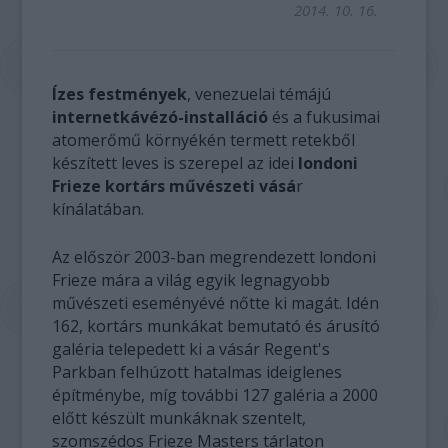
2014. 10. 16.
Ízes festmények
, venezuelai témájú
internetkávézó-installáció
és a fukusimai
atomerőmű környékén termett retekből
készített leves is szerepel az idei
londoni
Frieze kortárs művészeti vásá
r
kínálatában.
Az először 2003-ban megrendezett londoni
Frieze mára a világ egyik legnagyobb
művészeti eseményévé nőtte ki magát. Idén
162, kortárs munkákat bemutató és árusító
galéria telepedett ki a vásár Regent's
Parkban felhúzott hatalmas ideiglenes
építménybe, míg további 127 galéria a 2000
előtt készült munkáknak szentelt,
szomszédos Frieze Masters tárlaton