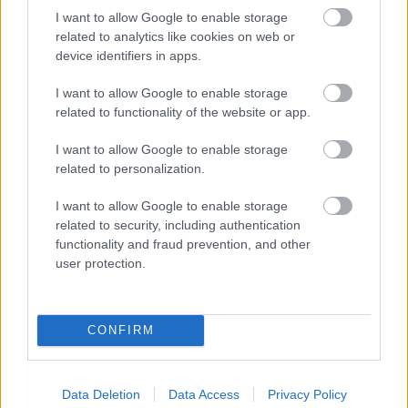
szembenézni" - mondták az alkotók, akik
I want to allow Google to enable storage
tagadják, hogy politikai tartalma lehet
related to analytics like cookies on web or
performanszuknak, amely szerintük inkább
device identifiers in apps.
az élelmiszer-biztonság kérdését feszegeti.
I want to allow Google to enable storage
Forrás:
Hirado.hu
related to functionality of the website or app.
I want to allow Google to enable storage
related to personalization.
London
Festészet
Kortárs
Képző
Installáció
I want to allow Google to enable storage
related to security, including authentication
functionality and fraud prevention, and other
user protection.
CONFIRM
AZ EMBERSÉG ÜNNEPE
Data Deletion
Data Access
Privacy Policy