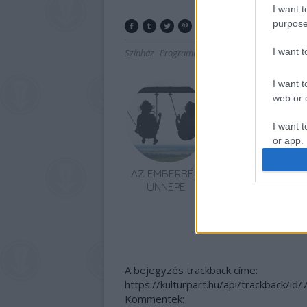
I want t
purpose
I want 
Színház
Programajánló
Humor
Improvizáció
I want t
web or d
I want t
or app.
I want t
AZ EMBERSÉG
IRODALOM ÉS
ÜNNEPE
TERMÉSZET
TALÁLKOZÁSA A
I want t
SZÍNHÁZ FALAI
authenti
KÖZÖTT
A bejegyzés trackback címe:
https://kulturpart.hu/api/trackback/id
Kommentek: