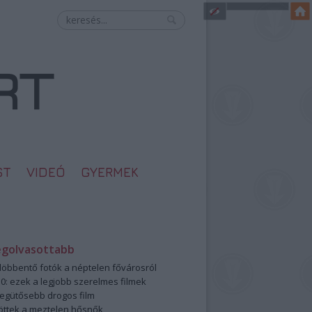
ST
VIDEÓ
GYERMEK
egolvasottabb
öbbentő fotók a néptelen fővárosról
0: ezek a legjobb szerelmes filmek
legütősebb drogos film
öttek a meztelen hősnők