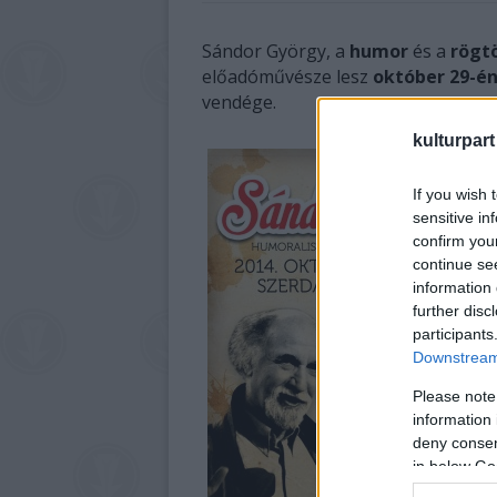
Sándor György, a
humor
és a
rögt
előadóművésze lesz
október 29-é
vendége.
kulturpart
If you wish 
sensitive in
confirm you
continue se
information 
further disc
participants
Downstream 
Please note
information 
deny consent
in below Go