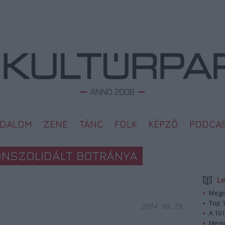
ODALOM
ZENE
TÁNC
FOLK
KÉPZŐ
PODCA
ONSZOLIDÁLT BOTRÁNYA
L
Megd
Top 1
2014. 10. 19.
A 10 
Megj