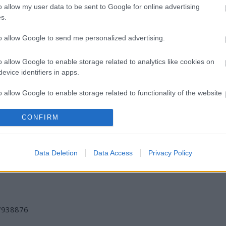
o allow my user data to be sent to Google for online advertising
s.
to allow Google to send me personalized advertising.
Kispesti Munkásotthon Művelődési Ház
o allow Google to enable storage related to analytics like cookies on
evice identifiers in apps.
o allow Google to enable storage related to functionality of the website
CONFIRM
o allow Google to enable storage related to personalization.
VECSEI H.
BÉRLETTEL A
LÉTEZIK
MIKLÓS A
ZENEAKADÉMIÁRA
GYÓGYÍTÓ
ZSÁMBÉKI NYÁRI
MÚZEUM?!
o allow Google to enable storage related to security, including
Data Deletion
Data Access
Privacy Policy
SZÍNHÁZRÓL
cation functionality and fraud prevention, and other user protection.
/7938876