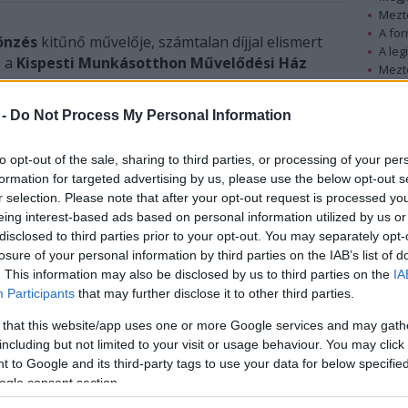
Mezt
A fo
önzés
kitűnő művelője, számtalan díjjal elismert
A leg
n
a
Kispesti Munkásotthon Művelődési Ház
Mezt
Kész
Nézd
 -
Do Not Process My Personal Information
készü
Hogy kicsoda Sándor György?
Tréfamisszionárius? Viccvátesz?
Hírle
to opt-out of the sale, sharing to third parties, or processing of your per
Mókanomádoló? Kabaréhittérítő? A hitetlenség
formation for targeted advertising by us, please use the below opt-out s
korának nevettetője? Röhögtető prédikátor? -
r selection. Please note that after your opt-out request is processed y
Nemcsak! Is!
eing interest-based ads based on personal information utilized by us or
disclosed to third parties prior to your opt-out. You may separately opt-
A 76 éves Kossuth- és Jászai Mari-díjas Sándor
losure of your personal information by third parties on the IAB’s list of
György első önálló előadóestje 1965-ben volt az
. This information may also be disclosed by us to third parties on the
IA
Participants
that may further disclose it to other third parties.
Egyetemi Színpadon,
Emlékszem még
nagyanyámra
címmel. Hamarosan felléphetett a
 that this website/app uses one or more Google services and may gath
Vidám Színpadon és a Mikroszkóp Színpadon.
including but not limited to your visit or usage behaviour. You may click 
Sikeresen alakította a televíziós kabaré
 to Google and its third-party tags to use your data for below specifi
kifejezésrendszerét. Publikált többek között az
ogle consent section.
Új Magyarország és a Magyar Nemzet