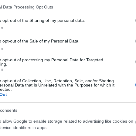
napilapokban és a Hócipőben is. Nagy Bandó
l Data Processing Opt Outs
Andrással nyolc estén át beszélgetett a Pécsi
Harmadik Színházban. A beszélgetések
o opt-out of the Sharing of my personal data.
szerkesztett változata kötetben is megjelent.
In
seit Ön is megnézheti október 29-én 19 órától a
o opt-out of the Sale of my Personal Data.
In
to opt-out of processing my Personal Data for Targeted
e
ing.
In
l-Szertartással ízesített konszolidált botrány
o opt-out of Collection, Use, Retention, Sale, and/or Sharing
ersonal Data that Is Unrelated with the Purposes for which it
lected.
thon Művelődési Ház (1191, Budapest, Teleki utca
Out
consents
o allow Google to enable storage related to advertising like cookies on
a
Facebook eseménynél
olvashat bővebben!
evice identifiers in apps.