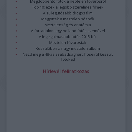
Megdöbbentő fotók a néptelen fővárosról
Top 10: ezek a legjobb szerelmes filmek
A 10 legütősebb drogos film
Megjöttek a meztelen hősnők
Meztelenség és anatómia
A forradalom egy holland fotós szemével
A legizgalmasabb fotók 2015-ből
Meztelen fővárosiak
Készülőben a nagy meztelen album
Nézd meg a 48-as szabadságharc hőseiről készült
fotókat!
Hírlevél feliratkozás