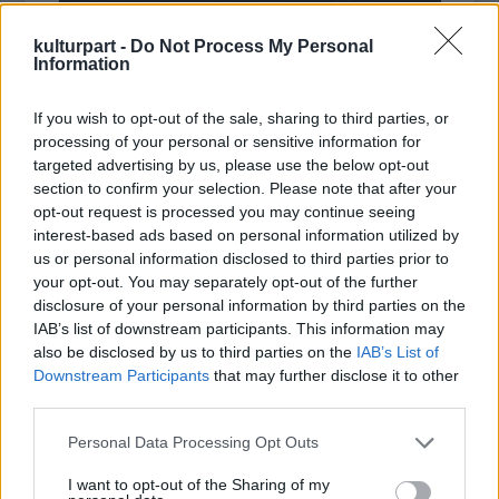
kulturpart -
Do Not Process My Personal
Information
If you wish to opt-out of the sale, sharing to third parties, or
processing of your personal or sensitive information for
targeted advertising by us, please use the below opt-out
section to confirm your selection. Please note that after your
opt-out request is processed you may continue seeing
interest-based ads based on personal information utilized by
us or personal information disclosed to third parties prior to
Fotó: kolcseykozpont.hu
your opt-out. You may separately opt-out of the further
disclosure of your personal information by third parties on the
Szamódy Zsolt, a Magyar Fotóművészek
IAB’s list of downstream participants. This information may
Szövetségének elnöke felidézte, hogy
also be disclosed by us to third parties on the
IAB’s List of
Downstream Participants
that may further disclose it to other
szövetségük ez év őszén tizedik alkalommal
third parties.
rendezi meg a Fotóhónap2014 fesztivált,
amelynek sorában országszerte 61
Please note that this website/app uses one or more Google
Personal Data Processing Opt Outs
fotókiállításon csaknem kétszáz alkotó
services and may gather and store information including but
mutatkozik be.
not limited to your visit or usage behaviour. You may click to
I want to opt-out of the Sharing of my