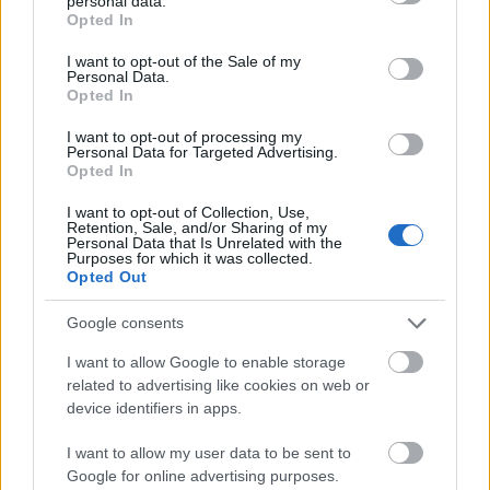
personal data.
grant or deny consent to Google and its third-party tags to
Opted In
Szavai szerint a fotóhónap jelentős helyszíne
use your data for below specified purposes in below Google
consent section.
lett Debrecen, ahol Máthé András képeit
I want to opt-out of the Sale of my
Personal Data.
november 16-ig tekinthetik meg az
Opted In
érdeklődők, de a helyi fotóklub további két
programmal - egy kiállítással és a debreceni
I want to opt-out of processing my
Personal Data for Targeted Advertising.
fotográfia értékeiről rendezett
Opted In
beszélgetéssel - is hozzájárul a
rendezvénysorozat sikeréhez.
I want to opt-out of Collection, Use,
Retention, Sale, and/or Sharing of my
Personal Data that Is Unrelated with the
Purposes for which it was collected.
Opted Out
Forrás:
MTI
Google consents
I want to allow Google to enable storage
related to advertising like cookies on web or
Debrecen
Kiállítás
Képző
Fényképészet, fotó
device identifiers in apps.
I want to allow my user data to be sent to
Google for online advertising purposes.