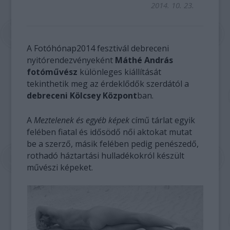
2014. 10. 23.
A Fotóhónap2014 fesztivál debreceni
nyitórendezvényeként
Máthé András
fotóművész
különleges kiállítását
tekinthetik meg az érdeklődők szerdától a
debreceni Kölcsey Központ
ban.
A
Meztelenek és egyéb képek
című tárlat egyik
felében fiatal és idősödő női aktokat mutat
be a szerző, másik felében pedig penészedő,
rothadó háztartási hulladékokról készült
művészi képeket.