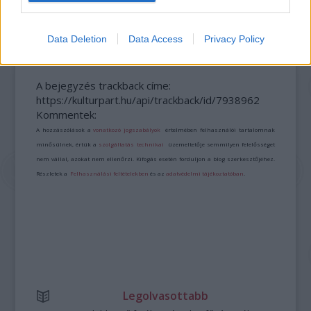
„NEM TÖBB EZER EMBERRE UTAZUNK, HANEM
EGY VÁLOGATOTT TÁRSASÁGRA”
Data Deletion
Data Access
Privacy Policy
A bejegyzés trackback címe:
https://kulturpart.hu/api/trackback/id/7938962
Kommentek:
A hozzászólások a
vonatkozó jogszabályok
értelmében felhasználói tartalomnak
minősülnek, értük a
szolgáltatás technikai
üzemeltetője semmilyen felelősséget
nem vállal, azokat nem ellenőrzi. Kifogás esetén forduljon a blog szerkesztőjéhez.
Részletek a
Felhasználási feltételekben
és az
adatvédelmi tájékoztatóban
.
Legolvasottabb