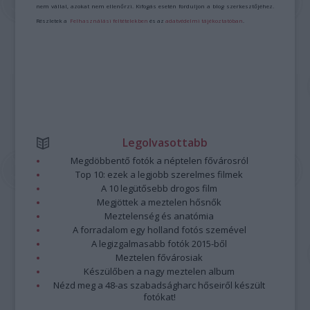
nem vállal, azokat nem ellenőrzi. Kifogás esetén forduljon a blog szerkesztőjéhez.
Részletek a
Felhasználási feltételekben
és az
adatvédelmi tájékoztatóban
.
Legolvasottabb
Megdöbbentő fotók a néptelen fővárosról
Top 10: ezek a legjobb szerelmes filmek
A 10 legütősebb drogos film
Megjöttek a meztelen hősnők
Meztelenség és anatómia
A forradalom egy holland fotós szemével
A legizgalmasabb fotók 2015-ből
Meztelen fővárosiak
Készülőben a nagy meztelen album
Nézd meg a 48-as szabadságharc hőseiről készült
fotókat!