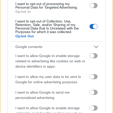
Forrás:
MTI
I want to opt-out of processing my
Personal Data for Targeted Advertising.
Opted In
I want to opt-out of Collection, Use,
Retention, Sale, and/or Sharing of my
Film
Fesztivál
Mundruczó Kornél
Díj
Personal Data that Is Unrelated with the
Purposes for which it was collected.
Opted Out
Google consents
I want to allow Google to enable storage
related to advertising like cookies on web or
device identifiers in apps.
AZ ÉV EGYIK LEGJOBBAN VÁRT FILMJE TAROLT A
I want to allow my user data to be sent to
CINEFESTEN
Google for online advertising purposes.
I want to allow Google to send me
personalized advertising.
I want to allow Google to enable storage