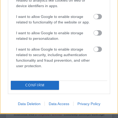
related to analytics like cookies on web or
device identifiers in apps.
ONE MORE LIKE: A MAGYAR SPORTDRÁMA, AMI
MEGHÓDÍTOTTA LAS VEGAST IS
I want to allow Google to enable storage
related to functionality of the website or app.
I want to allow Google to enable storage
related to personalization.
I want to allow Google to enable storage
related to security, including authentication
BLUE HERON: MAGYAR KÖZREMŰKÖDÉSSEL
functionality and fraud prevention, and other
KÉSZÜLT FILM LETT A LEGJOBB ELSŐFILM
user protection.
LOCARNÓBAN
CONFIRM
A bejegyzés trackback címe:
https://kulturpart.hu/api/trackback/id/7939210
Kommentek:
Data Deletion
Data Access
Privacy Policy
A hozzászólások a
vonatkozó jogszabályok
értelmében felhasználói tartalomnak
minősülnek, értük a
szolgáltatás technikai
üzemeltetője semmilyen felelősséget