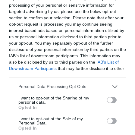
alkotásokat.
processing of your personal or sensitive information for
targeted advertising by us, please use the below opt-out
A fesztivál díszvendége Hanna Schygulla
section to confirm your selection. Please note that after your
német színésznő, akinek tíz filmjét is levetítik
opt-out request is processed you may continue seeing
majd, november 7-én pedig életműdíjat vehet
interest-based ads based on personal information utilized by
át az Olympion Színházban megrendezett
us or personal information disclosed to third parties prior to
your opt-out. You may separately opt-out of the further
gálaesten.
disclosure of your personal information by third parties on the
IAB’s list of downstream participants. This information may
A világhírű görög filmrendező, Theodorosz
also be disclosed by us to third parties on the
IAB’s List of
Angelopulosz nevét is viselő Arany
Downstream Participants
that may further disclose it to other
Alexander-díj mellett a filmek az Ezüst- és
third parties.
Bronz-Alexanderért versengenek, de az
Please note that this website/app uses one or more Google
osztrák rendező és forgatókönyvíró, Götz
Personal Data Processing Opt Outs
services and may gather and store information including but
Spielmann elnökölte nemzetközi zsűri külön
not limited to your visit or usage behaviour. You may click to
I want to opt-out of the Sharing of my
díjazza a legjobb rendezőt, forgatókönyvírót,
personal data.
grant or deny consent to Google and its third-party tags to
színészt és színésznőt is.
Opted In
use your data for below specified purposes in below Google
consent section.
I want to opt-out of the Sale of my
Personal Data.
Opted In