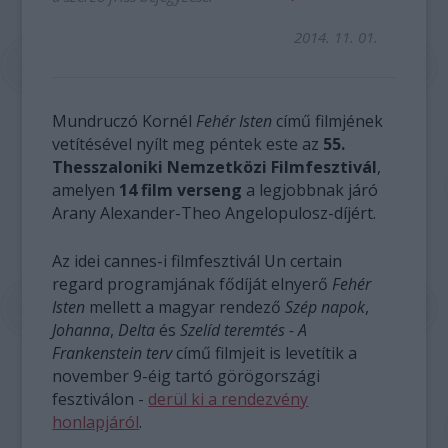
2014. 11. 01.
Mundruczó Kornél
Fehér Isten
című filmjének
vetítésével nyílt meg péntek este az
55.
Thesszaloniki Nemzetközi Filmfesztivál
,
amelyen
14 film verseng
a legjobbnak járó
Arany Alexander-Theo Angelopulosz-díjért.
Az idei cannes-i filmfesztivál Un certain
regard programjának fődíját elnyerő
Fehér
Isten
mellett a magyar rendező
Szép napok
,
Johanna
,
Delta
és
Szelíd teremtés - A
Frankenstein terv
című filmjeit is levetítik a
november 9-éig tartó görögországi
fesztiválon -
derül ki a rendezvény
honlapjáról
.