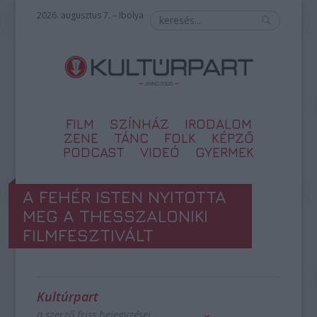
2026. augusztus 7. – Ibolya
FILM
SZÍNHÁZ
IRODALOM
ZENE
TÁNC
FOLK
KÉPZŐ
PODCAST
VIDEÓ
GYERMEK
A FEHÉR ISTEN NYITOTTA
MEG A THESSZALONIKI
FILMFESZTIVÁLT
Kultúrpart
a szerző friss bejegyzései