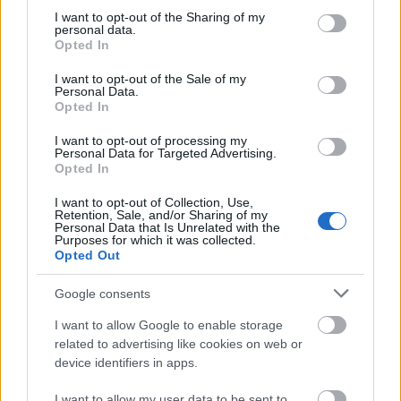
Révész Ágota szerint az idősebb kínai
not limited to your visit or usage behaviour. You may click to
I want to opt-out of the Sharing of my
művészgeneráció jól ismeri Munkácsyt,
personal data.
grant or deny consent to Google and its third-party tags to
ugyanis a festőművész-hallgatók számára a
Opted In
use your data for below specified purposes in below Google
tananyag része volt, a társadalmilag
consent section.
I want to opt-out of the Sale of my
érzékeny, drámai festészetet többek között
Personal Data.
Munkácsy művei alapján tanulták. Várhatóan
Opted In
sokan tekintik majd meg a tárlatot, a
I want to opt-out of processing my
múzeumot hétköznapokon 7-8 ezren,
Personal Data for Targeted Advertising.
hétvégenként átlagosan naponta 10 ezren
Opted In
látogatják. A január 28-áig látogatható
I want to opt-out of Collection, Use,
kiállítás Sanghaj után Pekingbe, majd
Retention, Sale, and/or Sharing of my
Moszkvába utazik tovább.
Personal Data that Is Unrelated with the
Purposes for which it was collected.
Opted Out
Forrás:
MTI
Google consents
I want to allow Google to enable storage
related to advertising like cookies on web or
device identifiers in apps.
Kína
Kiállítás
Festészet
Munkácsy Mihály
Képző
I want to allow my user data to be sent to