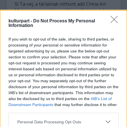
Si Ta-vej, a tárlatnak otthont adó China Art
Museum igazgatója arról beszélt, hogy bár a
képek száz évvel ezelőttiek, a mai napig nagy
kulturpart -
Do Not Process My Personal
hatásuk van és ez a két ország közötti nagy
Information
földrajzi távolság ellenére is érezteti hatását.
If you wish to opt-out of the sale, sharing to third parties, or
A kiállítás négyéves előkészítő munka
processing of your personal or sensitive information for
eredményeként valósult meg. A sanghaji
targeted advertising by us, please use the below opt-out
szépművészeti múzeum korábbi vezetője, Li
section to confirm your selection. Please note that after your
Lej ragaszkodott ahhoz, hogy Sanghajba
opt-out request is processed you may continue seeing
hozza a Munkácsy-válogatást, amely az
interest-based ads based on personal information utilized by
us or personal information disclosed to third parties prior to
eddigi legszínvonalasabb magyar
your opt-out. You may separately opt-out of the further
képzőművészeti megjelenés lett az
disclosure of your personal information by third parties on the
országban - mondta el az MTI-nek Révész
IAB’s list of downstream participants. This information may
Ágota, a sanghaji magyar főkonzulátus
also be disclosed by us to third parties on the
IAB’s List of
korábbi kulturális és oktatási
Downstream Participants
that may further disclose it to other
szakdiplomatája, nyárig az együttműködés fő
third parties.
koordinátora.
Please note that this website/app uses one or more Google
Personal Data Processing Opt Outs
services and may gather and store information including but