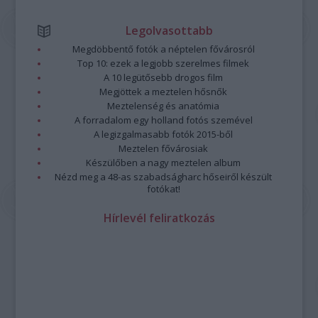
Legolvasottabb
Megdöbbentő fotók a néptelen fővárosról
Top 10: ezek a legjobb szerelmes filmek
A 10 legütősebb drogos film
Megjöttek a meztelen hősnők
Meztelenség és anatómia
A forradalom egy holland fotós szemével
A legizgalmasabb fotók 2015-ből
Meztelen fővárosiak
Készülőben a nagy meztelen album
Nézd meg a 48-as szabadságharc hőseiről készült
fotókat!
Hírlevél feliratkozás