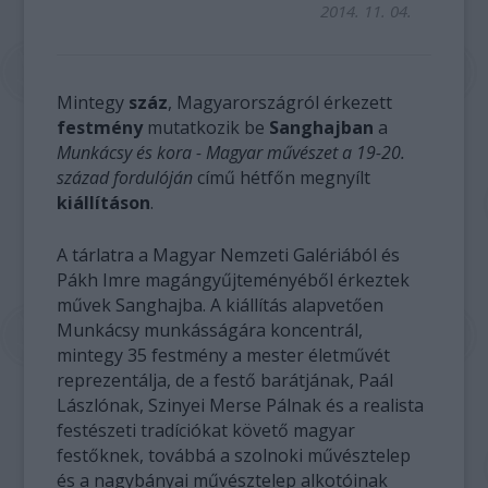
2014. 11. 04.
Mintegy
száz
, Magyarországról érkezett
festmény
mutatkozik be
Sanghajban
a
Munkácsy és kora - Magyar művészet a 19-20.
század fordulóján
című hétfőn megnyílt
kiállításon
.
A tárlatra a Magyar Nemzeti Galériából és
Pákh Imre magángyűjteményéből érkeztek
művek Sanghajba. A kiállítás alapvetően
Munkácsy munkásságára koncentrál,
mintegy 35 festmény a mester életművét
reprezentálja, de a festő barátjának, Paál
Lászlónak, Szinyei Merse Pálnak és a realista
festészeti tradíciókat követő magyar
festőknek, továbbá a szolnoki művésztelep
és a nagybányai művésztelep alkotóinak