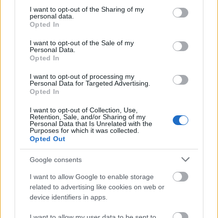
not limited to your visit or usage behaviour. You may click to
I want to opt-out of the Sharing of my
personal data.
grant or deny consent to Google and its third-party tags to
Opted In
use your data for below specified purposes in below Google
consent section.
I want to opt-out of the Sale of my
Personal Data.
Opted In
I want to opt-out of processing my
Personal Data for Targeted Advertising.
Opted In
I want to opt-out of Collection, Use,
Retention, Sale, and/or Sharing of my
Personal Data that Is Unrelated with the
Purposes for which it was collected.
Opted Out
Google consents
Forrás:
Euronews
I want to allow Google to enable storage
related to advertising like cookies on web or
device identifiers in apps.
I want to allow my user data to be sent to