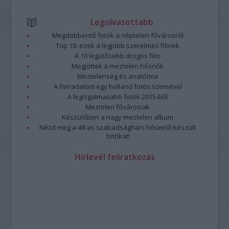
Legolvasottabb
Megdöbbentő fotók a néptelen fővárosról
Top 10: ezek a legjobb szerelmes filmek
A 10 legütősebb drogos film
Megjöttek a meztelen hősnők
Meztelenség és anatómia
A forradalom egy holland fotós szemével
A legizgalmasabb fotók 2015-ből
Meztelen fővárosiak
Készülőben a nagy meztelen album
Nézd meg a 48-as szabadságharc hőseiről készült
fotókat!
Hírlevél feliratkozás