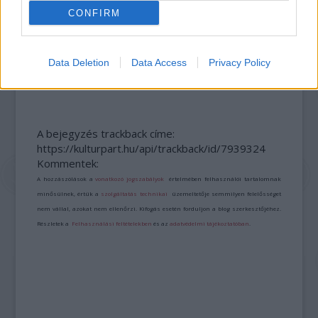
CONFIRM
Data Deletion
Data Access
Privacy Policy
LÉTEZIK GYÓGYÍTÓ MÚZEUM?!
A bejegyzés trackback címe:
https://kulturpart.hu/api/trackback/id/7939324
Kommentek:
A hozzászólások a
vonatkozó jogszabályok
értelmében felhasználói tartalomnak
minősülnek, értük a
szolgáltatás technikai
üzemeltetője semmilyen felelősséget
nem vállal, azokat nem ellenőrzi. Kifogás esetén forduljon a blog szerkesztőjéhez.
Részletek a
Felhasználási feltételekben
és az
adatvédelmi tájékoztatóban
.