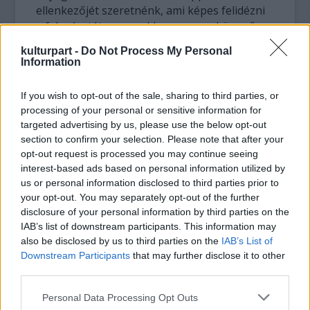
ellenkezőjét szeretnénk, ami képes felidézni
a fal méretét, ugyanakkor nagyon könnyű,
levegőből és fényből készült, a végén pedig
kulturpart -
Do Not Process My Personal
elszáll és újra begyógyul a seb – magyarázta
Information
Christopher Bauder.
If you wish to opt-out of the sale, sharing to third parties, or
A Bauder testvérek már 2009-ben, a fal
processing of your personal or sensitive information for
leomlásának 20. évfordulójára szerették
targeted advertising by us, please use the below opt-out
volna megvalósítani az ötletet. Nagyon
section to confirm your selection. Please note that after your
örülnek, hogy most végre sikerül.
opt-out request is processed you may continue seeing
interest-based ads based on personal information utilized by
us or personal information disclosed to third parties prior to
A hajdani fal mentén elhelyezett ballonokat
your opt-out. You may separately opt-out of the further
november 7-től kivilágítják, hogy aztán 9-én
disclosure of your personal information by third parties on the
mind egy szálig eleresszék.
IAB’s list of downstream participants. This information may
also be disclosed by us to third parties on the
IAB’s List of
Downstream Participants
that may further disclose it to other
third parties.
Please note that this website/app uses one or more Google
Personal Data Processing Opt Outs
services and may gather and store information including but