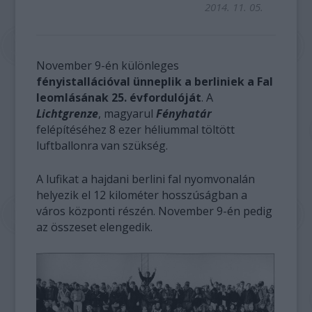
2014. 11. 05.
November 9-én különleges
fényistallációval ünneplik a berliniek a Fal
leomlásának 25. évfordulóját
. A
Lichtgrenze
, magyarul
Fényhatár
felépítéséhez 8 ezer héliummal töltött
luftballonra van szükség.
A lufikat a hajdani berlini fal nyomvonalán
helyezik el 12 kilométer hosszúságban a
város központi részén. November 9-én pedig
az összeset elengedik.