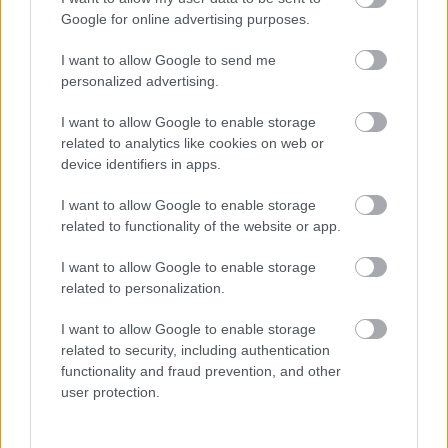
Berlin
Történelem
Fény
Képző
Google for online advertising purposes.
I want to allow Google to send me
personalized advertising.
I want to allow Google to enable storage
related to analytics like cookies on web or
device identifiers in apps.
AZ EMBERSÉG ÜNNEPE
I want to allow Google to enable storage
related to functionality of the website or app.
I want to allow Google to enable storage
related to personalization.
I want to allow Google to enable storage
related to security, including authentication
„NEM TÖBB EZER EMBERRE UTAZUNK, HANEM
functionality and fraud prevention, and other
EGY VÁLOGATOTT TÁRSASÁGRA”
user protection.