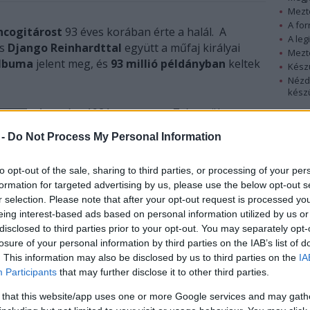
Mezt
A fo
ncogitárost
93 éves korában érte a halál. A
A leg
s
Django Reinhardttal
együtt a műfaj királyai
Mezt
albuma
jelent meg, és
93 millió példányban
keltek
Kész
Nézd
készü
A zenész 1921. augusztus 7-én született a
Hírle
dél-franciaországi Sete városában, ahol
 -
Do Not Process My Personal Information
jelentős cigány közösség él. Apja lókupec
volt. Gitározni nagybátyja bátorítására
to opt-out of the sale, sharing to third parties, or processing of your per
kezdett, kilencévesen már játszott a
formation for targeted advertising by us, please use the below opt-out s
hangszeren anélkül, hogy olvasni tudta
r selection. Please note that after your opt-out request is processed y
volna a kottát. Eredeti neve Ricardo
eing interest-based ads based on personal information utilized by us or
Baliardo volt, művésznevét - amely
disclosed to third parties prior to your opt-out. You may separately opt-
varázsujjakat jelent - később vette fel. A
losure of your personal information by third parties on the IAB’s list of
Riviérán, ahol kávéházak teraszain játszott,
. This information may also be disclosed by us to third parties on the
IA
már így ismerte meg mások mellett Jean
Participants
that may further disclose it to other third parties.
Cocteau, Pablo Picasso, Salvador Dalí és
 that this website/app uses one or more Google services and may gath
ettek. A fotós Lucien Clergue ajánlotta amerikai