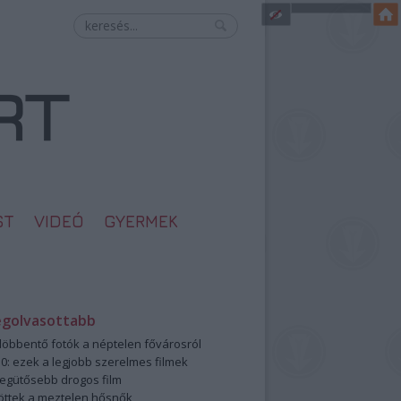
ST
VIDEÓ
GYERMEK
egolvasottabb
öbbentő fotók a néptelen fővárosról
0: ezek a legjobb szerelmes filmek
legütősebb drogos film
öttek a meztelen hősnők