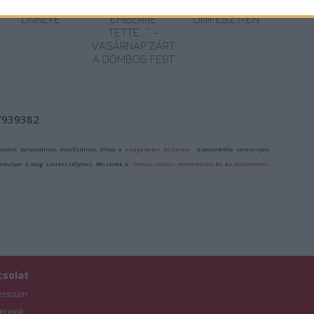
AZ EMBERSÉG
„AZ EMBERT
ETNOFON AZ I.
ÜNNEPE
EMBERRÉ
ONIFESZT-EN
TETTE…” –
VASÁRNAP ZÁRT
A DOMBOS FEST
/7939382
ználói tartalomnak minősülnek, értük a
szolgáltatás technikai
üzemeltetője semmilyen
forduljon a blog szerkesztőjéhez. Részletek a
Felhasználási feltételekben
és az
adatvédelmi
csolat
esszum
ereink