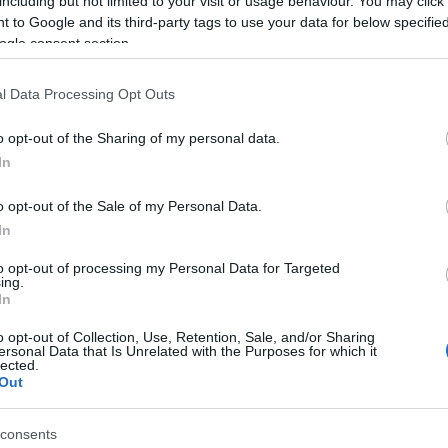
including but not limited to your visit or usage behaviour. You may click 
w Yorkba, ahol később a Carnegie Hallban aratott
 to Google and its third-party tags to use your data for below specifi
ogle consent section.
ncsejáték szerelmese volt, bevételeit pedig
l Data Processing Opt Outs
öltötte, szegényen halt meg. Sok nővel volt dolga,
eket nemzett, híresztelések szerint legalább 24-
o opt-out of the Sharing of my personal data.
ia, Jacques "Paco", Tonino és Diego tagja a
In
ekarnak.
o opt-out of the Sale of my Personal Data.
In
to opt-out of processing my Personal Data for Targeted
ing.
In
o opt-out of Collection, Use, Retention, Sale, and/or Sharing
ersonal Data that Is Unrelated with the Purposes for which it
lected.
Out
consents