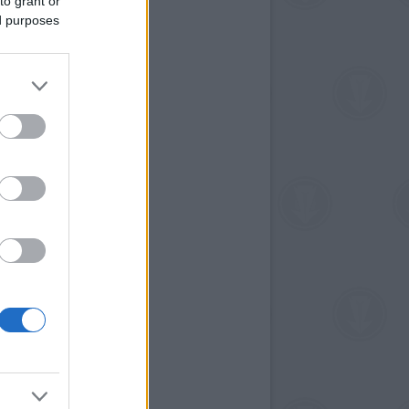
to grant or
ed purposes