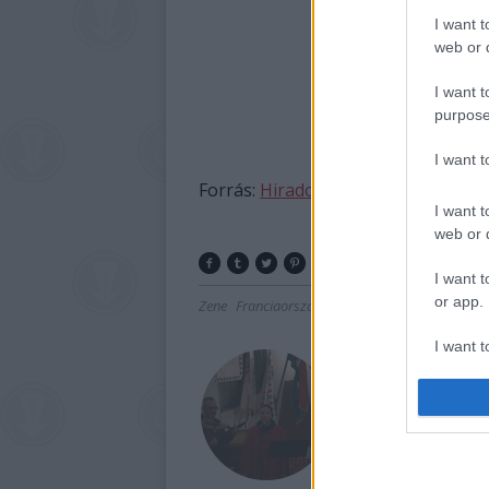
I want t
web or d
I want t
purpose
I want 
Forrás:
Hirado.hu
I want t
web or d
I want t
or app.
Zene
Franciaország
Gyász
I want t
I want t
authenti