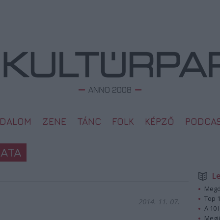
ODALOM
ZENE
TÁNC
FOLK
KÉPZŐ
PODCA
LATA
L
Megd
Top 1
2014. 11. 07.
A 10 
Megj