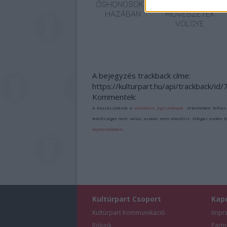
ŐSHONOSOK A
ELSTARTOLT A
HAZÁBAN
MŰVÉSZETEK
VÖLGYE
A bejegyzés trackback címe:
https://kulturpart.hu/api/trackback/id
Kommentek:
A hozzászólások a
vonatkozó jogszabályok
értelmében felhas
felelősséget nem vállal, azokat nem ellenőrzi. Kifogás esetén 
tájékoztatóban
.
Kultúrpart Csoport
Kap
Kultúrpart Kommunikáció
Impr
Rólunk
Partn