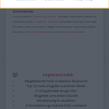
A bejegyzés trackback címe:
https://kulturpart.hu/api/trackback/id/7939364
Kommentek:
A hozzászólások a
vonatkozó jogszabályok
értelmében felhasználói tartalomnak
minősülnek, értük a
szolgáltatás technikai
üzemeltetője semmilyen felelősséget
nem vállal, azokat nem ellenőrzi. Kifogás esetén forduljon a blog szerkesztőjéhez.
Részletek a
Felhasználási feltételekben
és az
adatvédelmi tájékoztatóban
.
Legolvasottabb
Megdöbbentő fotók a néptelen fővárosról
Top 10: ezek a legjobb szerelmes filmek
A 10 legütősebb drogos film
Megjöttek a meztelen hősnők
Meztelenség és anatómia
A forradalom egy holland fotós szemével