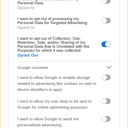
Personal Data.
Rendező-koreográfus: Barta Dóra
Opted In
Jegyvásárlás
a Nemzeti Táncszínház
I want to opt-out of processing my
Personal Data for Targeted Advertising.
honlapján
.
Opted In
I want to opt-out of Collection, Use,
Retention, Sale, and/or Sharing of my
Personal Data that Is Unrelated with the
Purposes for which it was collected.
Tánc
Esküvő
Sepsiszentgyörgy
Bethlen Téri Színház
Opted Out
Nemzeti Táncszínház
Google consents
I want to allow Google to enable storage
related to advertising like cookies on web or
device identifiers in apps.
I want to allow my user data to be sent to
Google for online advertising purposes.
IMÁDJA A TÁNCOT? AKKOR MISKOLCON A HELYE!
I want to allow Google to send me
personalized advertising.