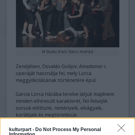
M Studio (Fotó: Ráncz András)
Zenéjében, Osvaldo Golijov:
Ainadamar
c.
operáját használja fel, mely Lorca
meggyilkolásának történetére épül.
Garcia Lorca házába terelve látjuk majdnem
minden elhíresült karakterét, fel-felsejlik
sorsuk előttünk, reményeik, elvágyaik,
korlátjaik és megtöretésük.
A színpadi mozgás, az opera és a lorcai
kulturpart -
Do Not Process My Personal
Information