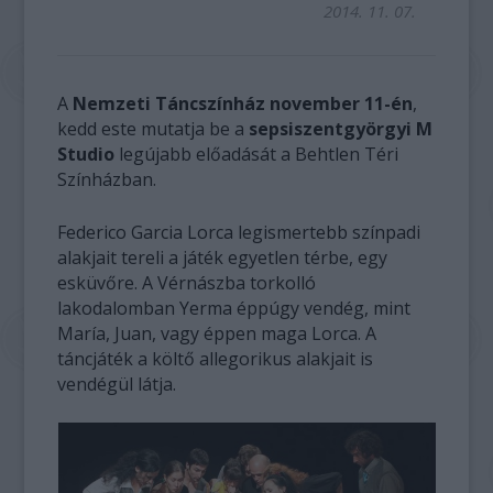
2014. 11. 07.
A
Nemzeti Táncszínház november 11-én
,
kedd este mutatja be a
sepsiszentgyörgyi M
Studio
legújabb előadását a Behtlen Téri
Színházban.
Federico Garcia Lorca legismertebb színpadi
alakjait tereli a játék egyetlen térbe, egy
esküvőre. A Vérnászba torkolló
lakodalomban Yerma éppúgy vendég, mint
María, Juan, vagy éppen maga Lorca. A
táncjáték a költő allegorikus alakjait is
vendégül látja.