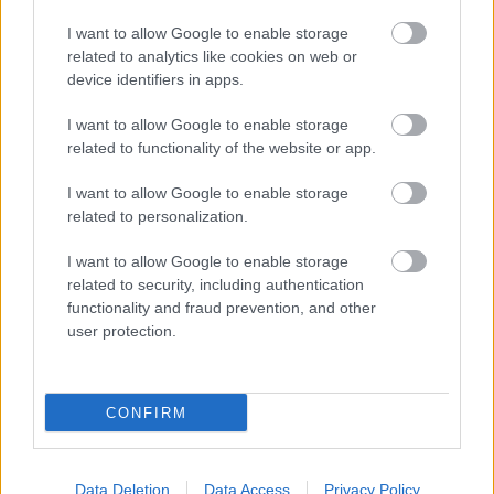
I want to allow Google to enable storage
related to analytics like cookies on web or
device identifiers in apps.
I want to allow Google to enable storage
VAJDASÁGI SZÍNHÁZI ELŐADÁSOK
related to functionality of the website or app.
MUTATKOZNAK BE A 13. VENDÉGVÁRÓ
FESZTIVÁLON
I want to allow Google to enable storage
related to personalization.
I want to allow Google to enable storage
related to security, including authentication
functionality and fraud prevention, and other
user protection.
A HAGYOMÁNY ÉS A KORTÁRS DIVAT
TALÁLKOZÁSA – „KIS FEKETE” DIVATBEMUTATÓ
A HAGYOMÁNYOK HÁZÁBAN
CONFIRM
Data Deletion
Data Access
Privacy Policy