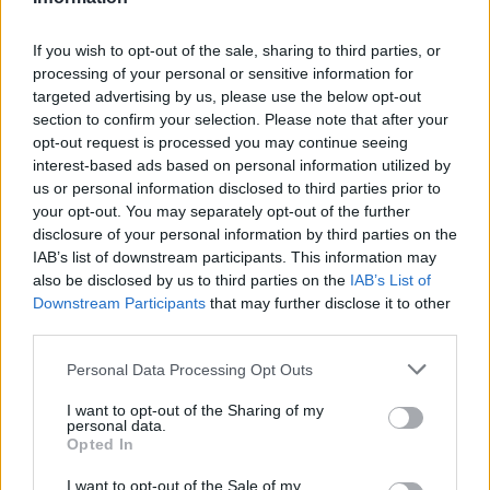
nyelvezet együttes használatával törekszik az
előadás megteremteni azt a fojtó
környezetet, atmoszférát, az érzelmek
If you wish to opt-out of the sale, sharing to third parties, or
processing of your personal or sensitive information for
összegubancolódott hálóját, melynek
targeted advertising by us, please use the below opt-out
szorításában sorra adják fel szárnyaló
section to confirm your selection. Please note that after your
reményeiket a spanyol remekíró hősei.
opt-out request is processed you may continue seeing
M Studio (Sepsiszentgyörgy): Garcia Lorca
interest-based ads based on personal information utilized by
háza
us or personal information disclosed to third parties prior to
Nemzeti Táncszínhéz
your opt-out. You may separately opt-out of the further
Időpont: November 11. kedd 19:30
disclosure of your personal information by third parties on the
Helyszín: Bethlen Téri Színház
IAB’s list of downstream participants. This information may
also be disclosed by us to third parties on the
IAB’s List of
Lorca színművei alapján összeállította: Réczei
Downstream Participants
that may further disclose it to other
third parties.
Tamás
Please note that this website/app uses one or more Google
Personal Data Processing Opt Outs
Zene: Osvaldo Golijov
services and may gather and store information including but
Dramaturg: Márton Imola
not limited to your visit or usage behaviour. You may click to
I want to opt-out of the Sharing of my
personal data.
Jelmeztervező: György Eszter
grant or deny consent to Google and its third-party tags to
Opted In
Fénytervező: Katonka Zoltán
use your data for below specified purposes in below Google
consent section.
I want to opt-out of the Sale of my