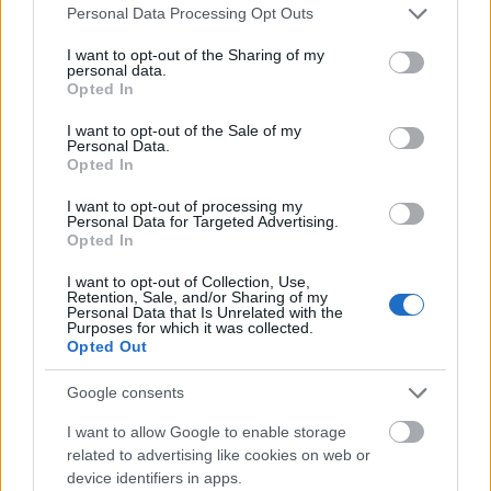
Film
Photoshop
Keira Knightley
Please note that this website/app uses one or more Google
Personal Data Processing Opt Outs
services and may gather and store information including but
not limited to your visit or usage behaviour. You may click to
I want to opt-out of the Sharing of my
personal data.
grant or deny consent to Google and its third-party tags to
Opted In
use your data for below specified purposes in below Google
consent section.
I want to opt-out of the Sale of my
Personal Data.
Opted In
SZEMBE MERSZ NÉZNI AZZAL, AKIVÉ
I want to opt-out of processing my
Personal Data for Targeted Advertising.
VÁLHATTÁL VOLNA?
Opted In
I want to opt-out of Collection, Use,
Retention, Sale, and/or Sharing of my
Personal Data that Is Unrelated with the
Purposes for which it was collected.
Opted Out
Google consents
TERMÉSZETFELETTI ERŐK ÉS ELFELEDETT
I want to allow Google to enable storage
TITKOK: ITT A SHELBY OAKS – A GONOSZ
related to advertising like cookies on web or
NYOMÁBAN MAGYAR ELŐZETESE
device identifiers in apps.