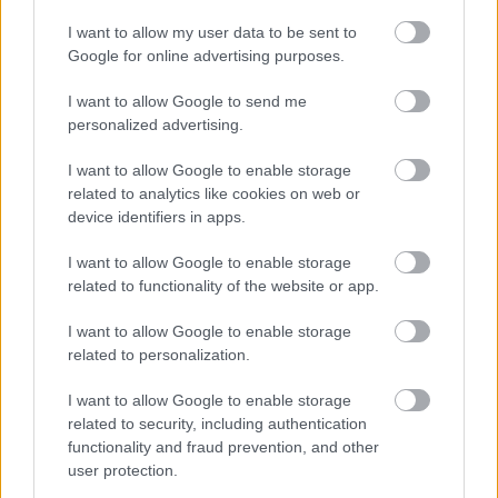
I want to allow my user data to be sent to
Google for online advertising purposes.
I want to allow Google to send me
personalized advertising.
SZÁGULDÁS, SÁRKÁNYOK, ROSSZFIÚK – A NYÁR
I want to allow Google to enable storage
10 LEGKEDVELTEBB MOZIJA MAGYARORSZÁGON
related to analytics like cookies on web or
device identifiers in apps.
I want to allow Google to enable storage
A bejegyzés trackback címe:
related to functionality of the website or app.
https://kulturpart.hu/api/trackback/id/7939424
Kommentek:
I want to allow Google to enable storage
A hozzászólások a
vonatkozó jogszabályok
értelmében felhasználói tartalomnak
related to personalization.
minősülnek, értük a
szolgáltatás technikai
üzemeltetője semmilyen felelősséget
nem vállal, azokat nem ellenőrzi. Kifogás esetén forduljon a blog szerkesztőjéhez.
I want to allow Google to enable storage
Részletek a
Felhasználási feltételekben
és az
adatvédelmi tájékoztatóban
.
related to security, including authentication
functionality and fraud prevention, and other
user protection.