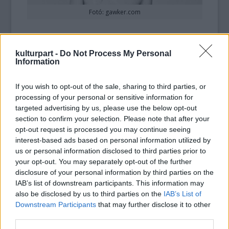
Fotó: gawker.com
A retusálatlan felvétel egy
fotósorozat
részeként jelent meg az Interview
kulturpart -
Do Not Process My Personal
magazinban
, a színésznő pedig azért állt így
Information
modellt, hogy a képmanipulálások ellen
tiltakozzon, illetve hogy felhívja a figyelmet
If you wish to opt-out of the sale, sharing to third parties, or
arra, hogy nem számít, kinek milyenek a
processing of your personal or sensitive information for
formái.
targeted advertising by us, please use the below opt-out
section to confirm your selection. Please note that after your
opt-out request is processed you may continue seeing
„Azt hiszem a nők teste csatatér, és ezért
interest-based ads based on personal information utilized by
részben a fotózás a hibás” - mondta egy
us or personal information disclosed to third parties prior to
interjúban.
your opt-out. You may separately opt-out of the further
disclosure of your personal information by third parties on the
Forrás:
hvg.hu
IAB’s list of downstream participants. This information may
also be disclosed by us to third parties on the
IAB’s List of
Downstream Participants
that may further disclose it to other
third parties.