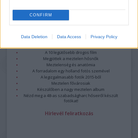
CONFIRM
Legolvasottabb
Data Deletion
Data Access
Privacy Policy
Megdöbbentő fotók a néptelen fővárosról
Top 10: ezek a legjobb szerelmes filmek
A 10 legütősebb drogos film
Megjöttek a meztelen hősnők
Meztelenség és anatómia
A forradalom egy holland fotós szemével
A legizgalmasabb fotók 2015-ből
Meztelen fővárosiak
Készülőben a nagy meztelen album
Nézd meg a 48-as szabadságharc hőseiről készült
fotókat!
Hírlevél feliratkozás