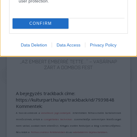
user protection.
AZ EMBERSÉG ÜNNEPE
CONFIRM
Data Deletion
Data Access
Privacy Policy
„AZ EMBERT EMBERRÉ TETTE…” – VASÁRNAP
ZÁRT A DOMBOS FEST
A bejegyzés trackback címe:
https://kulturpart.hu/api/trackback/id/7939848
Kommentek:
A hozzászólások a
vonatkozó jogszabályok
értelmében felhasználói tartalomnak
minősülnek, értük a
szolgáltatás technikai
üzemeltetője semmilyen felelősséget
nem vállal, azokat nem ellenőrzi. Kifogás esetén forduljon a blog szerkesztőjéhez.
Részletek a
Felhasználási feltételekben
és az
adatvédelmi tájékoztatóban
.