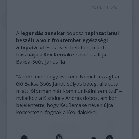
2014. 11. 25.
A
legendás zenekar
dobosa
tapintatlanul
beszélt a volt frontember egészségi
állapotáról
és az is érthetetlen, miért
használja a
Kex Remake
nevet – állítja
Baksa-Soós János fia.
”A több mint négy évtizede Németországban
élő Baksa Soós János súlyos beteg, állapota
miatt jóformán már kommunikálni sem tud” –
nyilatkozta Kisfaludy András dobos, amikor
bejelentette, hogy KexRemake néven újra
koncertezni fognak a Kex-dalokkal.