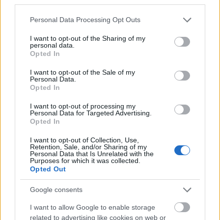
Baksa-Soós Attila. „Alapvető félreértés van. A
third parties.
Kex 1971-ben megszűnt létezni, amikor
Please note that this website/app uses one or more Google
Personal Data Processing Opt Outs
édesapámat Magyarország elhagyására
services and may gather and store information including but
kényszerítette az akkori besúgórendszer és
not limited to your visit or usage behaviour. You may click to
I want to opt-out of the Sharing of my
annak kiszolgálói. A Kex akkor elvesztette
personal data.
grant or deny consent to Google and its third-party tags to
Opted In
tündöklő csillagát; szóval, állati sötét lett! Az
use your data for below specified purposes in below Google
igazi Kex ott és akkor véget ért. Viszont az
consent section.
I want to opt-out of the Sale of my
elmúlt évbek során sokan, nagyon jó
Personal Data.
Opted In
minőségben dolgoztak fel Kex-számokat,
hogy csak Hobót, a HS7 és a 30Y zenekart,
I want to opt-out of processing my
vagy Bérczesi Robit és Lovasi Andrást
Personal Data for Targeted Advertising.
Opted In
említsem. Azonban ők nem nevezték
magukat Kex revival, Kex remake, vagy Kex
I want to opt-out of Collection, Use,
akárminek. Mert nem volt rá szükségük.”
Retention, Sale, and/or Sharing of my
Personal Data that Is Unrelated with the
Mint Baksa-Soós Attila írja, a tervezett Kex
Purposes for which it was collected.
Remake név alatt futó feldolgozások
Opted Out
egyetlen munkájában sem vett részt, azok
Google consents
minőségéről nem tud nyilatkozni, mivel
egyáltalán nem ismeri őket.
I want to allow Google to enable storage
related to advertising like cookies on web or