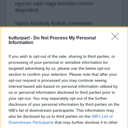
egyszer saját maga beszéljen önnön
állapotáról.
Sajnos Kisfaludy András cselekedete
kényszerhelyzetet teremtett, mivel
kijelentése tudatlanságra alapul – nem
kulturpart -
Do Not Process My Personal
találkozott édesapámmal sok éve –
Information
érzéketlen és pontatlan. Kisfaludy Andrást
nem hatalmazta fel senki egy ilyen kijelentés
If you wish to opt-out of the sale, sharing to third parties, or
megtételére.” A legendás frontember
processing of your personal or sensitive information for
targeted advertising by us, please use the below opt-out
egyetlen fia azt is hozzátette, hogy apja
section to confirm your selection. Please note that after your
gyógyulásáért sok csodálatos ember
opt-out request is processed you may continue seeing
szorított az elmúlt években. „Hála
interest-based ads based on personal information utilized by
önfeláldozó ápolójának és a temérdek
us or personal information disclosed to third parties prior to
szeretetnek, mely eljutott hozzá, úgy tűnik, a
your opt-out. You may separately opt-out of the further
lassú, de folyamatos felépülés útjára tért.”
disclosure of your personal information by third parties on the
IAB’s list of downstream participants. This information may
Ami a Kex Remake-projektet illeti, ezzel
also be disclosed by us to third parties on the
IAB’s List of
kapcsolatban is fenntartásait hangoztatta
Downstream Participants
that may further disclose it to other