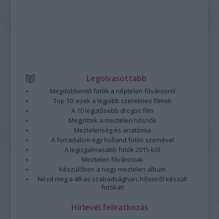
Legolvasottabb
Megdöbbentő fotók a néptelen fővárosról
Top 10: ezek a legjobb szerelmes filmek
A 10 legütősebb drogos film
Megjöttek a meztelen hősnők
Meztelenség és anatómia
A forradalom egy holland fotós szemével
A legizgalmasabb fotók 2015-ből
Meztelen fővárosiak
Készülőben a nagy meztelen album
Nézd meg a 48-as szabadságharc hőseiről készült
fotókat!
Hírlevél feliratkozás