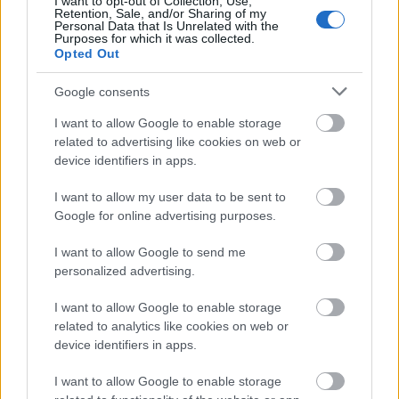
–
I want to opt-out of Collection, Use,
Szerintem nagyon örülnének neki!
Retention, Sale, and/or Sharing of my
Personal Data that Is Unrelated with the
Purposes for which it was collected.
–
És puszit is kapnának!
Opted Out
–
Jaj de jó!
Google consents
I want to allow Google to enable storage
–
Van, akit le is smárolnék, ami azt illeti.
related to advertising like cookies on web or
device identifiers in apps.
–
Kit? – megjátszottan izgatott hangja.
I want to allow my user data to be sent to
–
Google for online advertising purposes.
Nem mondom meg. Ki kell találnod.
I want to allow Google to send me
–
Hát – lassan mondja. – Szerintem tudom, kiről van
personalized advertising.
szó. Az biztos, hogy visszacsókolna.
I want to allow Google to enable storage
–
Úgy imádlak.
related to analytics like cookies on web or
device identifiers in apps.
–
Igen? – Nem hitetlenkedik, inkább úgy kérdezi,
I want to allow Google to enable storage
mintha biztos akarna lenni benne.