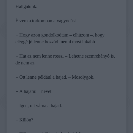
Hallgatunk.
Érzem a torkomban a vágyódást.
–
Hogy azon gondolkodtam – elhúzom –, hogy
eléggé jó lenne hozzád menni most inkább.
–
Hát az nem lenne rossz. – Lehetne szemrehányó is,
de nem az.
–
Ott lenne például a hajad. – Mosolygok.
–
A hajam! – nevet.
–
Igen, ott várna a hajad.
–
Külön?