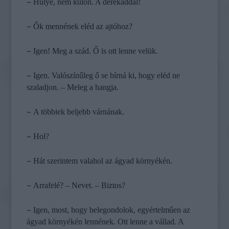
–
Hülye, nem külön. A derekaddal!
–
Ők mennének eléd az ajtóhoz?
–
Igen! Meg a szád. Ő is ott lenne velük.
–
Igen. Valószínűleg ő se bírná ki, hogy eléd ne
szaladjon. – Meleg a hangja.
–
A többiek beljebb várnának.
–
Hol?
–
Hát szerintem valahol az ágyad környékén.
–
Arrafelé? – Nevet. – Biztos?
–
Igen, most, hogy belegondolok, egyértelműen az
ágyad környékén lennének. Ott lenne a vállad. A