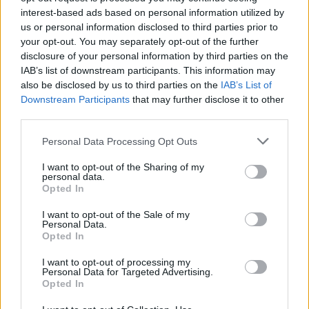
–
interest-based ads based on personal information utilized by
Jézusom. Igen. Te meg tökéletesen körém.
us or personal information disclosed to third parties prior to
your opt-out. You may separately opt-out of the further
–
Nem lenne nehéz hozzám jönni.
disclosure of your personal information by third parties on the
IAB’s list of downstream participants. This information may
–
Hát fizikailag nem. Három utca. – Nevetek, de
also be disclosed by us to third parties on the
IAB’s List of
szorul a torkom.
Downstream Participants
that may further disclose it to other
third parties.
–
Igen. – Ő is nevet, de ő lelkesen.
Please note that this website/app uses one or more Google
Personal Data Processing Opt Outs
services and may gather and store information including but
–
Hagyjuk ezt! – Kérem, nem felszólítom.
not limited to your visit or usage behaviour. You may click to
I want to opt-out of the Sharing of my
personal data.
grant or deny consent to Google and its third-party tags to
Opted In
–
Jó. Hagyjuk.
use your data for below specified purposes in below Google
consent section.
I want to opt-out of the Sale of my
Personal Data.
–
Na és mi lenne még? – szólal meg. Újra vidám. –
Opted In
Csak a köldököm ugrana a nyakadba?
I want to opt-out of processing my
Personal Data for Targeted Advertising.
–
Dehogy! Egyenként felvennék mindenkit!
Opted In