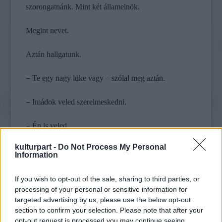
szorongatnánk. Mint két államelnök.
Megint nevet.
Aztán hallgatunk.
–
Te egy nagy lüke vagy – szólal meg aztán.
–
Imádok veled szerelmeskedni.
–
Én is veled.
kulturpart -
Do Not Process My Personal
Nem szól. Én sem.
Information
A bal mutatóujjammal folyamatosan megrajzolom a
If you wish to opt-out of the sale, sharing to third parties, or
rácskerítés egyik négyzetét.
processing of your personal or sensitive information for
targeted advertising by us, please use the below opt-out
–
Tökéletesen belém illesz. – mondja aztán.
section to confirm your selection. Please note that after your
opt-out request is processed you may continue seeing