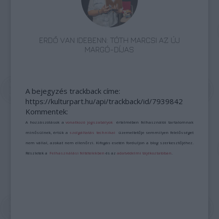
ERDŐ VAN IDEBENN: TÓTH MARCSI AZ ÚJ
MARGÓ-DÍJAS
A bejegyzés trackback címe:
https://kulturpart.hu/api/trackback/id/7939842
Kommentek:
A hozzászólások a
vonatkozó jogszabályok
értelmében felhasználói tartalomnak
minősülnek, értük a
szolgáltatás technikai
üzemeltetője semmilyen felelősséget
nem vállal, azokat nem ellenőrzi. Kifogás esetén forduljon a blog szerkesztőjéhez.
Részletek a
Felhasználási feltételekben
és az
adatvédelmi tájékoztatóban
.