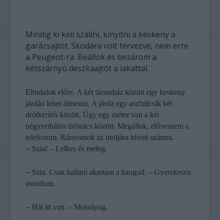
Mindig ki kell szállni, kinyitni a keskeny a
garázsajtót. Skodára volt tervezve, nem erre
a Peugeot-ra. Beállok és bezárom a
kétszárnyú deszkaajtót a lakattal.
Elindulok előre. A két társasház között egy keskeny
járdán lehet átmenni. A járda egy aszfaltcsík két
drótkerítés között. Úgy egy méter van a két
négyzethálós drótrács között. Megállok, előveszem a
telefonom. Rányomok az utoljára hívott számra.
–
Szia! – Lelkes és meleg.
–
Szia. Csak hallani akartam a hangod. – Gyerekesen
mondom.
–
Hát itt van. – Mosolyog.