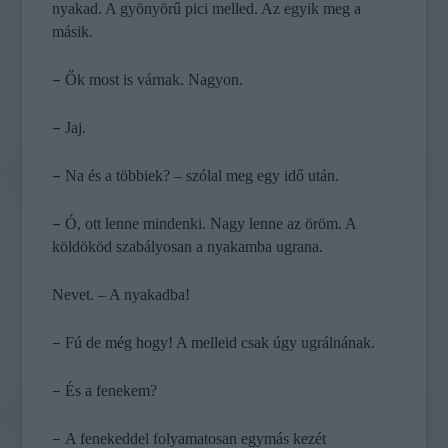
nyakad. A gyönyörű pici melled. Az egyik meg a
másik.
–
Ők most is várnak. Nagyon.
–
Jaj.
–
Na és a többiek? – szólal meg egy idő után.
–
Ó, ott lenne mindenki. Nagy lenne az öröm. A
köldököd szabályosan a nyakamba ugrana.
Nevet. – A nyakadba!
–
Fú de még hogy! A melleid csak úgy ugrálnának.
–
És a fenekem?
–
A fenekeddel folyamatosan egymás kezét