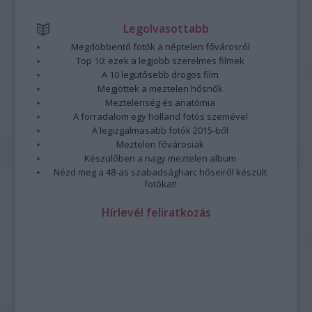
Legolvasottabb
Megdöbbentő fotók a néptelen fővárosról
Top 10: ezek a legjobb szerelmes filmek
A 10 legütősebb drogos film
Megjöttek a meztelen hősnők
Meztelenség és anatómia
A forradalom egy holland fotós szemével
A legizgalmasabb fotók 2015-ből
Meztelen fővárosiak
Készülőben a nagy meztelen album
Nézd meg a 48-as szabadságharc hőseiről készült
fotókat!
Hírlevél feliratkozás