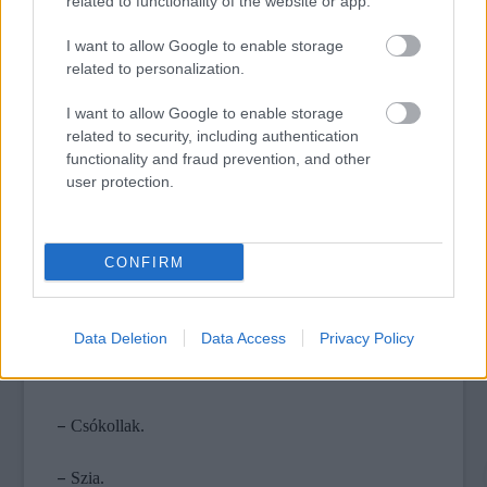
related to functionality of the website or app.
–
Igen.
I want to allow Google to enable storage
related to personalization.
Az ujjam most két négyzetet követ a drótkerítésben. A
sarkuknál találkoznak. Fekvő nyolcas, csak szögletes.
I want to allow Google to enable storage
related to security, including authentication
functionality and fraud prevention, and other
–
Na menjél.
user protection.
–
Tegyük le? – meglepett a hangom.
CONFIRM
–
Igen.
–
Jó. Vágyom rád.
Data Deletion
Data Access
Privacy Policy
–
Én is rád.
–
Csókollak.
–
Szia.