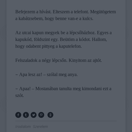
Befejezem a hívást. Elteszem a telefont. Megütögetem
a kabátzsebem, hogy benne van-e a kulcs.
Az utcai kapun megyek be a lépcsőházhoz. Egyes a
kapukód, földszint egy. Beütöm a kódot. Hallom,
hogy odabent pittyeg a kaputelefon.
Felszaladok a négy lépcsőn. Kinyitom az ajtót.
–
Apa lesz az! – szólal meg anya.
–
Apaa! – Mostanában tanulta meg kimondani ezt a
szót.
Irodalom
Szerelem