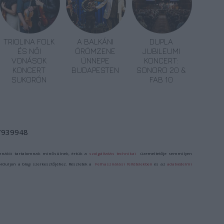
TRIOLINA FOLK
A BALKÁNI
DUPLA
ÉS NŐI
ÖRÖMZENE
JUBILEUMI
VONÁSOK
ÜNNEPE
KONCERT:
KONCERT
BUDAPESTEN
SONORO 20 &
SUKORÓN
FAB 10
/7939948
ználói tartalomnak minősülnek, értük a
szolgáltatás technikai
üzemeltetője semmilyen
forduljon a blog szerkesztőjéhez. Részletek a
Felhasználási feltételekben
és az
adatvédelmi