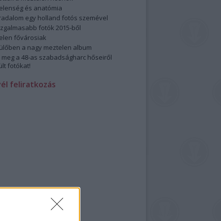
elenség és anatómia
rradalom egy holland fotós szemével
izgalmasabb fotók 2015-ből
elen fővárosiak
ülőben a nagy meztelen album
 meg a 48-as szabadságharc hőseiről
lt fotókat!
vél feliratkozás