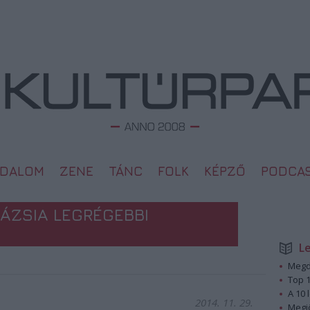
ODALOM
ZENE
TÁNC
FOLK
KÉPZŐ
PODCA
ÁZSIA LEGRÉGEBBI
L
Megd
Top 1
A 10 
2014. 11. 29.
Megj