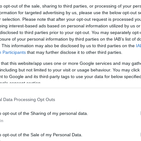
to opt-out of the sale, sharing to third parties, or processing of your per
formation for targeted advertising by us, please use the below opt-out s
r selection. Please note that after your opt-out request is processed y
eing interest-based ads based on personal information utilized by us or
disclosed to third parties prior to your opt-out. You may separately opt-
losure of your personal information by third parties on the IAB’s list of
. This information may also be disclosed by us to third parties on the
IA
Participants
that may further disclose it to other third parties.
 that this website/app uses one or more Google services and may gath
including but not limited to your visit or usage behaviour. You may click 
 to Google and its third-party tags to use your data for below specifi
ogle consent section.
l Data Processing Opt Outs
o opt-out of the Sharing of my personal data.
inez Riza/smithsonianmag.com
In
ban is eltérő, gyakran egymásra festett rajzot
o opt-out of the Sale of my Personal Data.
tegek azonosításáig. Kiderült, hogy a legrégebbi