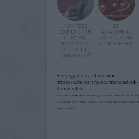
„NEM TÖBB
26.
EZER EMBERRE
ALKALOMMAL
UTAZUNK,
VÁR MINDENKIT
HANEM EGY
A DOMBOS FEST
VÁLOGATOTT
TÁRSASÁGRA”
A bejegyzés trackback címe:
https://kulturpart.hu/api/trackback/id
Kommentek:
A hozzászólások a
vonatkozó jogszabályok
értelmében felhas
felelősséget nem vállal, azokat nem ellenőrzi. Kifogás esetén 
tájékoztatóban
.