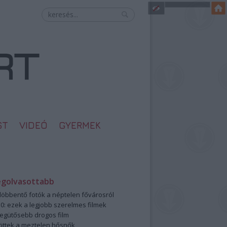
ST
VIDEÓ
GYERMEK
egolvasottabb
öbbentő fotók a néptelen fővárosról
0: ezek a legjobb szerelmes filmek
legütősebb drogos film
öttek a meztelen hősnők