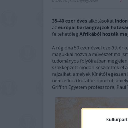
a szerző friss bejegyzései
35-40 ezer éves
alkotásokat
Indon
az
európai barlangrajzok hatásá
feltehetőleg
Afrikából hozták m
A régióba 50 ezer évvel ezelőtt ér
magukkal hozva a művészet ma ismer
tudományos folyóiratban megjelent
szakképzett módon készítették el á
rajzaikat, amelyek Kínától egészen
nemzetközi kutatócsoportot, amely
Griffith Egyetem professzora, Paul 
kulturpart