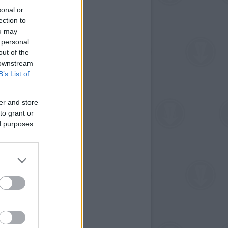
sonal or
ection to
ou may
 personal
out of the
 downstream
B’s List of
er and store
to grant or
ed purposes