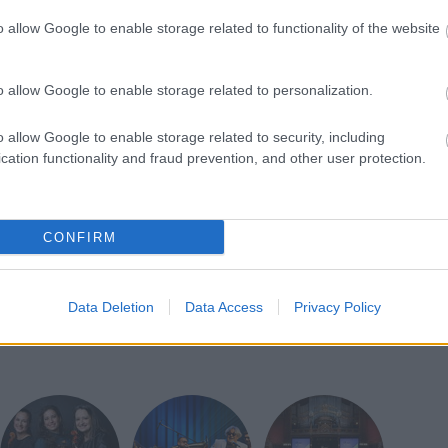
yarázta Paul Tacon. A világ legöregebb, 40 ezer
o allow Google to enable storage related to functionality of the website
za a spanyol El Castillo barlang falát díszíti.
z ausztrál sziklaművészettel kapcsolatos
o allow Google to enable storage related to personalization.
legrégebbi sziklafestményei szintén
lásokból állnak. Az, hogy ezek a rajzok önálló
o allow Google to enable storage related to security, including
 művészeti gyakorlatot Délkelet-Ázsiából hozták
cation functionality and fraud prevention, and other user protection.
egyelőre eldöntetlen kérdésnek számít a tudósok
CONFIRM
Data Deletion
Data Access
Privacy Policy