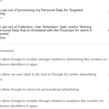
In
sége vadállatok naturalisztikus ábrázolásából,
enyomatokból áll. A legrégebbi alkotások az
to opt-out of processing my Personal Data for Targeted
t kőrajzok, amelyek mintegy 35-40 ezer évesek
ing.
In
 más helyszínen is feltárt rajzok azt bizonyítják,
uk ellenére nem számítanak egyedinek a régióban,
o opt-out of Collection, Use, Retention, Sale, and/or Sharing
orlatra utalnak.
ersonal Data that Is Unrelated with the Purposes for which it
lected.
Out
, a legrégebbi délkelet-ázsiai alkotások is gyakran
zkodnak a kőfelszín természetes adottságaihoz" -
consents
rint a korai emberek nem véletlenül vagy puszta
kat művészeti alkotások formájában ezeken a
o allow Google to enable storage related to advertising like cookies on
olikus és egyben praktikus lépésről lehetett szó a
evice identifiers in apps.
rnyezetüket, kultúrtájakká alakítva a természetes
ezdete volt ez, amely még ma is tart.
o allow my user data to be sent to Google for online advertising
s.
tben a délkelet-ázsiai alkotásokat inkább
to allow Google to send me personalized advertising.
rlangokban tárták fel. Paul Tacon szerint ez arra
jedt elmélettel - az ázsiai rajzok nem az európai
o allow Google to enable storage related to analytics like cookies on
Az indonéziai kőrajzok kora azt a feltételezést
evice identifiers in apps.
 kövekre való rajzolás művészetét Afrikából hozta