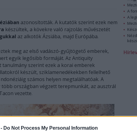
Mezt
A fo
A leg
éziában
azonosították. A kutatók szerint ezek nem
Mezt
ra
készültek, a kövekre való rajzolás művészetét
Kész
Nézd
agukkal
az alkotók Ázsiába, majd Európába.
készü
keztek meg az első vadászó-gyűjtögető emberek,
Hírle
t egyik legősibb formáját. Az Antiquity
 tanulmány szerint ezek a korai emberek
llatokról készült, sziklamenedékekben fellelhető
 Indonéziáig számos helyen megtalálhatóak. A
 több országban végzett terepmunkát, az ausztrál
Tacon vezette.
 -
Do Not Process My Personal Information