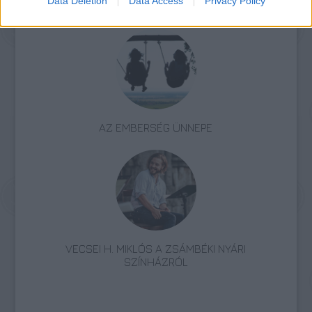
Data Deletion
Data Access
Privacy Policy
ÉS AZ ARTUS STÚDIÓ KÖZÖS ELŐADÁSA
AZ EMBERSÉG ÜNNEPE
VECSEI H. MIKLÓS A ZSÁMBÉKI NYÁRI
SZÍNHÁZRÓL