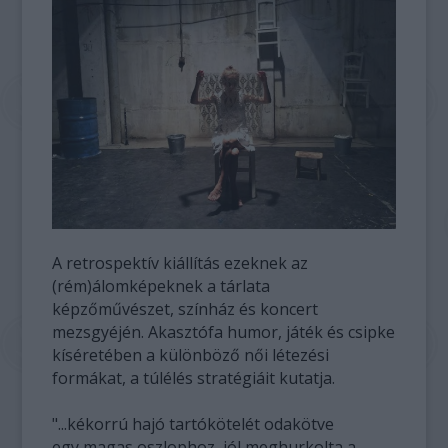
A retrospektív kiállítás ezeknek az
(rém)álomképeknek a tárlata
képzőművészet, színház és koncert
mezsgyéjén. Akasztófa humor, játék és csipke
kíséretében a különböző női létezési
formákat, a túlélés stratégiáit kutatja.
"...kékorrú hajó tartókötelét odakötve
egy magas oszlophoz, jól meghurkolta a