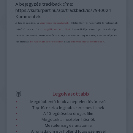
A bejegyzés trackback címe:
https://kulturpart.hu/api/trackback/id/7940024
Kommentek:
A hozzászólások a
vonatkozó jogszabályok
értelmében felhasználói tartalomnak
minősülnek, értük a
szolgáltatás technikai
üzemeltetője semmilyen felelősséget
nem vállal, azokat nem ellenőrzi. Kifogás esetén forduljon a blog szerkesztőjéhez.
Részletek a
Felhasználási feltételekben
és az
adatvédelmi tájékoztatóban
.
Legolvasottabb
Megdöbbentő fotók a néptelen fővárosról
Top 10: ezek a legjobb szerelmes filmek
A 10 legütősebb drogos film
Megjöttek a meztelen hősnők
Meztelenség és anatómia
A forradalom egy holland fotós szemével