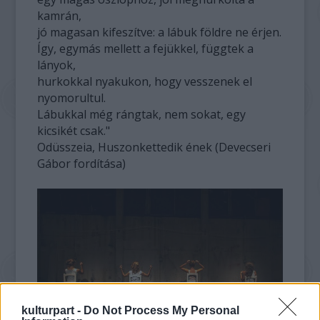
kamrán,
jó magasan kifeszítve: a lábuk földre ne érjen.
Így, egymás mellett a fejükkel, függtek a
lányok,
hurkokkal nyakukon, hogy vesszenek el
nyomorultul.
Lábukkal még rángtak, nem sokat, egy
kicsikét csak."
Odüsszeia, Huszonkettedik ének (Devecseri
Gábor fordítása)
kulturpart -
Do Not Process My Personal