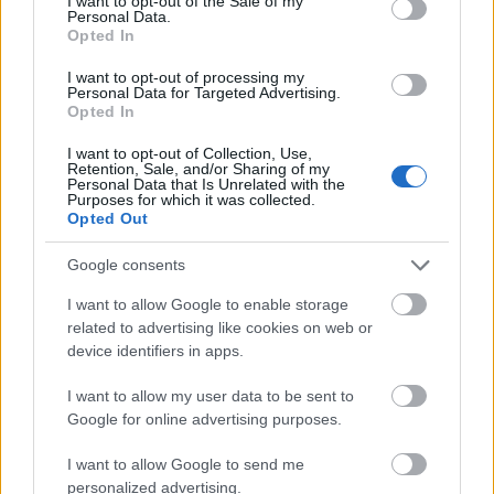
zeit. Szim­bó­lu­mo­kat kere­snek, amik híd­ként
I want to opt-out of the Sale of my
Personal Data.
kötik össze a mély, tudat­alatti vilá­got a hét­
Opted In
köz­napi világ­gal.
I want to opt-out of processing my
Personal Data for Targeted Advertising.
Tag­ja­ik közül töb­ben taní­ta­nak a Mezei
Opted In
Mária Alap­fokú Művé­szeti Isko­lá­ban és
zenél­nek az Angara színész-zenekarban.
I want to opt-out of Collection, Use,
Retention, Sale, and/or Sharing of my
Útke­re­sé­sük ered­mé­nye­képp lét­re­jött a Back
Personal Data that Is Unrelated with the
Purposes for which it was collected.
to Babi­lon Nem­zet­közi Stú­dió is, mely­ben
Opted Out
több kül­földi tár­su­lat műkö­dik közre.
Kompánia Színházi Társulat
Google consents
Penelopé Retrospektív
Túlélés etűdök szolgáló lányokra
I want to allow Google to enable storage
related to advertising like cookies on web or
device identifiers in apps.
Időpont:
December 5-6, 20:00
Helyszín:
Artus
Kortárs Művészeti stúdió
I want to allow my user data to be sent to
Google for online advertising purposes.
Előadók: Ferencz Krisztina, Kemény Rozália,
Mayer Zita, Szalay Henrietta
I want to allow Google to send me
Zene: Lukács László, Heppes Miklós, Makkai
personalized advertising.