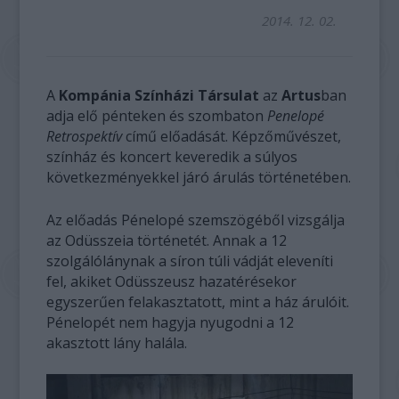
2014. 12. 02.
A
Kompánia Színházi Társulat
az
Artus
ban
adja elő pénteken és szombaton
Penelopé
Retrospektív
című előadását. Képzőművészet,
színház és koncert keveredik a súlyos
következményekkel járó árulás történetében.
Az előadás Pénelopé szemszögéből vizsgálja
az Odüsszeia történetét. Annak a 12
szolgálólánynak a síron túli vádját eleveníti
fel, akiket Odüsszeusz hazatérésekor
egyszerűen felakasztatott, mint a ház árulóit.
Pénelopét nem hagyja nyugodni a 12
akasztott lány halála.