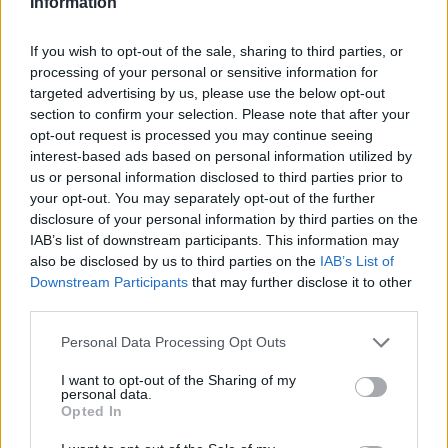
Information
If you wish to opt-out of the sale, sharing to third parties, or
processing of your personal or sensitive information for
A Kompánia Színházi Társulatról:
targeted advertising by us, please use the below opt-out
„Gya­ko­rolj, mint a régiek, hogy az újat meg­
section to confirm your selection. Please note that after your
ra­gad­hasd” - mondja Zeami mes­ter, és a
opt-out request is processed you may continue seeing
Kompánia társulata vele együtt vall­ja, hogy
interest-based ads based on personal information utilized by
művé­sze­tük nem más, mint a régiek foly­ta­
us or personal information disclosed to third parties prior to
tása. A nép­ha­gyo­mányt a külön­böző szín­házi,
your opt-out. You may separately opt-out of the further
zenei hagyo­má­nyok foly­ta­tá­saként
disclosure of your personal information by third parties on the
értelmezik, mely­ben a közös­ség fon­tos sze­
IAB’s list of downstream participants. This information may
re­pet ját­szik.
also be disclosed by us to third parties on the
IAB’s List of
Downstream Participants
that may further disclose it to other
third parties.
A szín­házi for­ma­nyelv meg­újí­tá­sára tett
kísér­le­te­iket az erő­sen moz­gásra épülő, a
Please note that this website/app uses one or more Google
Personal Data Processing Opt Outs
szö­ve­get mégis meg­tartó, zenei köz­
services and may gather and store information including but
pontú dra­ma­tur­gia jel­le­mez. Kol­lek­tív dra­ma­
not limited to your visit or usage behaviour. You may click to
I want to opt-out of the Sharing of my
personal data.
ti­zá­lás­sal, imp­ro­vi­zá­ci­ók­ból épít­ik fel jele­net­
grant or deny consent to Google and its third-party tags to
Opted In
use your data for below specified purposes in below Google
so­ra­ikat, hasz­nálva a taní­tási dráma esz­kö­
consent section.