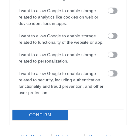
Dániel
Alkotótárs: Lukács Máté, Mészáros Ágnes,
I want to allow Google to enable storage
Sona Bellerová
related to analytics like cookies on web or
device identifiers in apps.
Fény: Lukács Sebestyén
Rendező: Lukács László
I want to allow Google to enable storage
related to functionality of the website or app.
Jegyfoglalás:
info@artus.hu
I want to allow Google to enable storage
related to personalization.
I want to allow Google to enable storage
Színház
Nő
Artus
Kompánia Színházi Társulat
related to security, including authentication
functionality and fraud prevention, and other
user protection.
CONFIRM
IDEJE VAN A FÉNYNEK – A BALTAZÁR SZÍNHÁZ