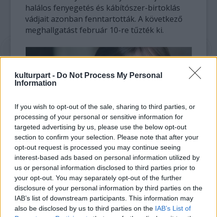
halálos fenyegetés és kábítószer-birtoklás
vádjait azonban fenntartották. A következő
meghallgatást február 10-re tűzték ki.
kulturpart -
Do Not Process My Personal
Information
If you wish to opt-out of the sale, sharing to third parties, or
processing of your personal or sensitive information for
targeted advertising by us, please use the below opt-out
section to confirm your selection. Please note that after your
fotó: www.starity.hu
opt-out request is processed you may continue seeing
interest-based ads based on personal information utilized by
A Young-testvérek, Malcolm és Angus által
us or personal information disclosed to third parties prior to
1973-ban alapított ausztrál zenekar ezen a
your opt-out. You may separately opt-out of the further
disclosure of your personal information by third parties on the
héten adja ki
Rock or Bust
című új albumát. Az
IAB’s list of downstream participants. This information may
együttes több mint 200 millió lemezt és CD-t
also be disclosed by us to third parties on the
IAB’s List of
adott el, leghíresebb számaik közé tartozik a