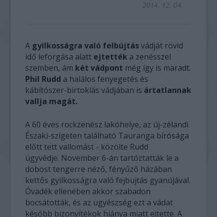
2014. 12. 04.
A
gyilkosságra való felbújtás
vádját rövid
idő leforgása alatt
ejtették
a zenésszel
szemben, ám
két vádpont
még így is maradt.
Phil Rudd
a halálos fenyegetés és
kábítószer-birtoklás vádjában is
ártatlannak
vallja magát.
A 60 éves rockzenész lakóhelye, az új-zélandi
Északi-szigeten található Tauranga bírósága
előtt tett vallomást - közölte Rudd
ügyvédje. November 6-án tartóztatták le a
dobost tengerre néző, fényűző házában
kettős gyilkosságra való fejbujtás gyanújával.
Óvadék ellenében akkor szabadon
bocsátották, és az ügyészség ezt a vádat
később bizonyítékok hiánya miatt ejtette. A