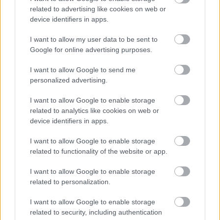
related to advertising like cookies on web or
device identifiers in apps.
AZ EMBERSÉG ÜNNEPE
I want to allow my user data to be sent to
Google for online advertising purposes.
I want to allow Google to send me
personalized advertising.
I want to allow Google to enable storage
related to analytics like cookies on web or
device identifiers in apps.
„AZ EMBERT EMBERRÉ TETTE…” – VASÁRNAP
ZÁRT A DOMBOS FEST
I want to allow Google to enable storage
related to functionality of the website or app.
I want to allow Google to enable storage
A bejegyzés trackback címe:
related to personalization.
https://kulturpart.hu/api/trackback/id/7940076
Kommentek:
I want to allow Google to enable storage
A hozzászólások a
vonatkozó jogszabályok
értelmében felhasználói tartalomnak
related to security, including authentication
minősülnek, értük a
szolgáltatás technikai
üzemeltetője semmilyen felelősséget