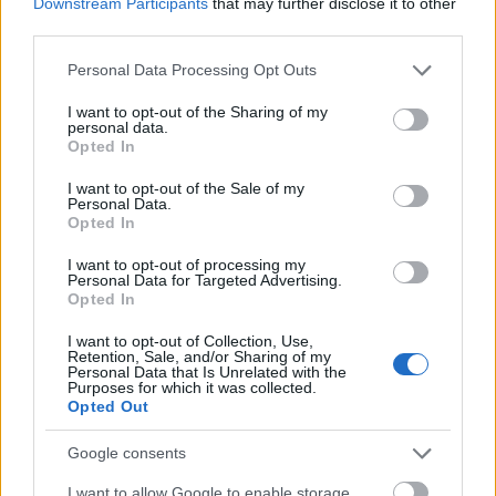
Downstream Participants
that may further disclose it to other
Highway to Hell
és a
Let There Be Rock.
third parties.
Forrás:
Hirado.hu
Please note that this website/app uses one or more Google
Personal Data Processing Opt Outs
services and may gather and store information including but
not limited to your visit or usage behaviour. You may click to
I want to opt-out of the Sharing of my
personal data.
grant or deny consent to Google and its third-party tags to
Opted In
use your data for below specified purposes in below Google
consent section.
Zene
AC/DC
Bűnügy
I want to opt-out of the Sale of my
Personal Data.
Opted In
I want to opt-out of processing my
Personal Data for Targeted Advertising.
Opted In
I want to opt-out of Collection, Use,
Retention, Sale, and/or Sharing of my
Personal Data that Is Unrelated with the
ELSTARTOLT A MŰVÉSZETEK VÖLGYE
Purposes for which it was collected.
Opted Out
Google consents
I want to allow Google to enable storage