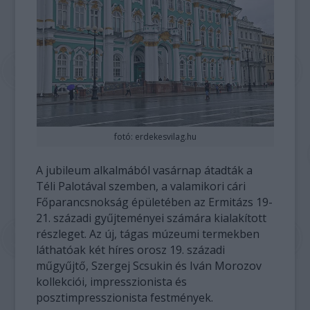
fotó: erdekesvilag.hu
A jubileum alkalmából vasárnap átadták a
Téli Palotával szemben, a valamikori cári
Főparancsnokság épületében az Ermitázs 19-
21. századi gyűjteményei számára kialakított
részleget. Az új, tágas múzeumi termekben
láthatóak két híres orosz 19. századi
műgyűjtő, Szergej Scsukin és Iván Morozov
kollekciói, impresszionista és
posztimpresszionista festmények.