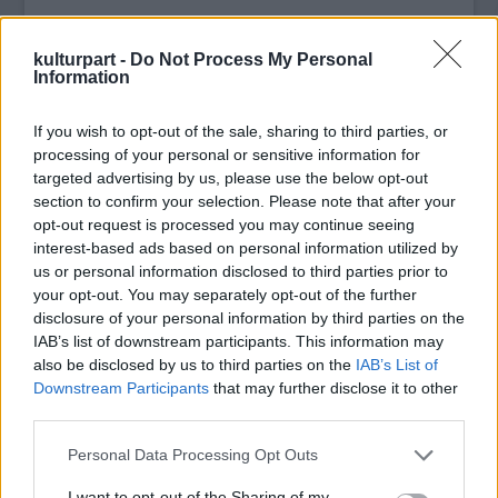
Az ünnepi alkalomból Francis Bacon, neves
angol expresszionista festő 25 alkotásából
kulturpart -
Do Not Process My Personal
Information
külön tárlat nyílt a főparancsnoksági épület
jobbszárnyában. A Pervij kanal nevű orosz
állami televíziós csatorna a jubileum
If you wish to opt-out of the sale, sharing to third parties, or
processing of your personal or sensitive information for
alkalmából arról is beszámolt, hogy az
targeted advertising by us, please use the below opt-out
Ermitázs saját restaurátor műhelyében
section to confirm your selection. Please note that after your
dolgozó szakembereknek sikerült a
opt-out request is processed you may continue seeing
feltehetően 1612-ben készült
Krisztus
interest-based ads based on personal information utilized by
feltámadása
című Rubens festményt
us or personal information disclosed to third parties prior to
helyreállítani. A vászon még a II. világháború
your opt-out. You may separately opt-out of the further
idején kerülhetett a Szovjetunióba -
disclosure of your personal information by third parties on the
ismertette a kommentár.
IAB’s list of downstream participants. This information may
also be disclosed by us to third parties on the
IAB’s List of
Andrej Cvetkov restaurátor elmondta, hogy
Downstream Participants
that may further disclose it to other
third parties.
valóságos múzeumi szenzációról van szó,
hiszen mielőtt rábukkantak volna a
Please note that this website/app uses one or more Google
Personal Data Processing Opt Outs
gyűjteményben, ezt az alkotást 70 évig
services and may gather and store information including but
"eltűntnek" hitték. Az Ermitázs gyűjteménye
not limited to your visit or usage behaviour. You may click to
I want to opt-out of the Sharing of my