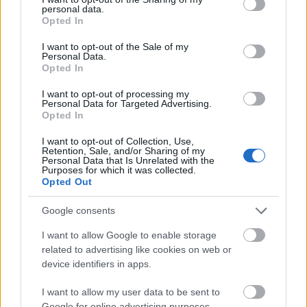
personal data.
több mint 3 millió műtárgyból áll. Területe
grant or deny consent to Google and its third-party tags to
Opted In
meghaladja a 233 ezer négyzetmétert,
use your data for below specified purposes in below Google
mintegy kétezer terme van. Tíz év sem lenne
consent section.
I want to opt-out of the Sale of my
Personal Data.
elég, hogy valaki csak egy percet is eltöltsön
Opted In
egy-egy tárgy előtt. A múzeumi séta tíz
kilométert tesz ki.
I want to opt-out of processing my
Personal Data for Targeted Advertising.
Opted In
A British Museum a jubileumra kölcsönadta a
szentpétervári Ermitázs múzeumnak az
I want to opt-out of Collection, Use,
Retention, Sale, and/or Sharing of my
Elgin-márványok néven közismert, Athén
Personal Data that Is Unrelated with the
által hosszú ideje visszakövetelt görög
Purposes for which it was collected.
Opted Out
régészeti kincs egyik szobrát. Antonisz
Szamarasz görög miniszterelnök Athénban
Google consents
kiadott közleményében provokatívnak
nevezte a londoni intézmény lépését. Neil
I want to allow Google to enable storage
MacGregor, a londoni múzeum igazgatója is
related to advertising like cookies on web or
elkísérte az athéni Parthenonról származó,
device identifiers in apps.
fej nélküli istenszobrot a fennállásának 250.
I want to allow my user data to be sent to
évfordulóját ünneplő orosz múzeumba.
Google for online advertising purposes.