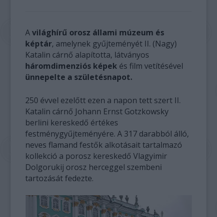
A
világhírű orosz állami múzeum és
képtár
, amelynek gyűjteményét II. (Nagy)
Katalin cárnő alapította, látványos
háromdimenziós képek
és film vetítésével
ünnepelte a születésnapot.
250 évvel ezelőtt ezen a napon tett szert II.
Katalin cárnő Johann Ernst Gotzkowsky
berlini kereskedő értékes
festménygyűjteményére. A 317 darabból álló,
neves flamand festők alkotásait tartalmazó
kollekció a porosz kereskedő Vlagyimir
Dolgorukij orosz herceggel szembeni
tartozását fedezte.