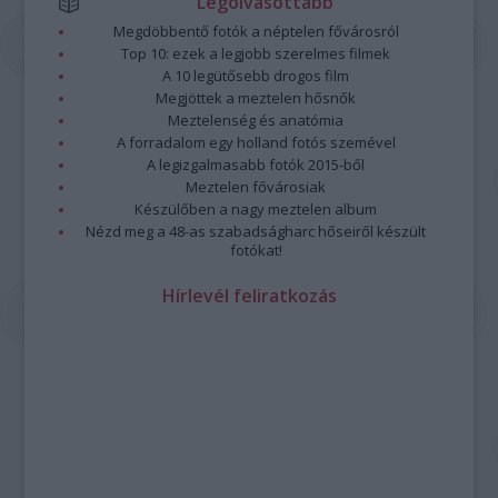
Legolvasottabb
Megdöbbentő fotók a néptelen fővárosról
Top 10: ezek a legjobb szerelmes filmek
A 10 legütősebb drogos film
Megjöttek a meztelen hősnők
Meztelenség és anatómia
A forradalom egy holland fotós szemével
A legizgalmasabb fotók 2015-ből
Meztelen fővárosiak
Készülőben a nagy meztelen album
Nézd meg a 48-as szabadságharc hőseiről készült
fotókat!
Hírlevél feliratkozás