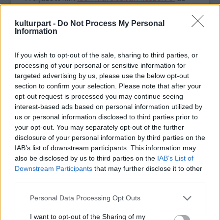
itthon kevéssé ismert magyar tehetségeket
bemutató sorozat első epizódjaként, a
kulturpart -
Do Not Process My Personal
videókat a Magyar Média Mecenatúra
Information
Neumann Jánosról elnevezett pályázata
támogatta. A film nyáron, a 2014-es Kreatív
If you wish to opt-out of the sale, sharing to third parties, or
Online Media Awards-on Hír/ tudósítás/
processing of your personal or sensitive information for
riport/ interjú/ magazinműsor kategóriában
targeted advertising by us, please use the below opt-out
section to confirm your selection. Please note that after your
első helyezést ért el
.
opt-out request is processed you may continue seeing
interest-based ads based on personal information utilized by
Az akkor 20 éves Borsi Flórára azért esett a
us or personal information disclosed to third parties prior to
rendező választása, mert fiatal kora ellenére
your opt-out. You may separately opt-out of the further
önerejéből, az internet segítségével vált
disclosure of your personal information by third parties on the
világhírűvé, ugyanakkor képes volt kilépni a
IAB’s list of downstream participants. This information may
virtuális térből, és kiállításai nyíltak
also be disclosed by us to third parties on the
IAB’s List of
világszerte. Képein általában ő látható, de
Downstream Participants
that may further disclose it to other
szerinte nem ez a lényeg. A győztes videóban
third parties.
elmeséli, hogy számára mi az izgalmas a
Please note that this website/app uses one or more Google
Personal Data Processing Opt Outs
művészetben:
services and may gather and store information including but
not limited to your visit or usage behaviour. You may click to
I want to opt-out of the Sharing of my