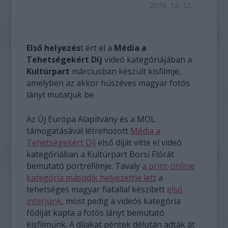
2014. 12. 12.
Első helyezés
t ért el a
Média a
Tehetségekért Díj
videó kategóriájában a
Kultúrpart
márciusban készült kisfilmje,
amelyben az akkor húszéves magyar fotós
lányt mutatjuk be.
Az Új Európa Alapítvány és a MOL
támogatásával létrehozott
Média a
Tehetségekért Díj
első díját vitte el videó
kategóriában a Kultúrpart Borsi Flórát
bemutató portréfilmje. Tavaly
a print-online
kategória második helyezettje lett
a
tehetséges magyar fiatallal készített
első
interjúnk
, most pedig a videós kategória
fődíját kapta a fotós lányt bemutató
kisfilmünk. A díjakat péntek délután adták át