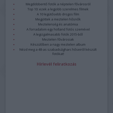
Megdöbbentő fotók a néptelen fővárosról
Top 10: ezek a legjobb szerelmes filmek
A 10 legütősebb drogos film
Megjöttek a meztelen hősnők
Meztelenség és anatómia
A forradalom egy holland fotós szemével
A legizgalmasabb fotók 2015-ből
Meztelen fővárosiak
Készülőben a nagy meztelen album
Nézd meg a 48-as szabadságharc hőseiről készült
fotókat!
Hírlevél feliratkozás