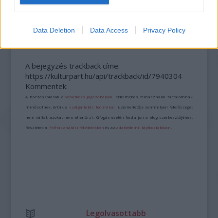
SZÁGULDÁS, SÁRKÁNYOK, ROSSZFIÚK – A NYÁR
10 LEGKEDVELTEBB MOZIJA MAGYARORSZÁGON
Data Deletion
Data Access
Privacy Policy
A bejegyzés trackback címe:
https://kulturpart.hu/api/trackback/id/7940304
Kommentek:
A hozzászólások a
vonatkozó jogszabályok
értelmében felhasználói tartalomnak
minősülnek, értük a
szolgáltatás technikai
üzemeltetője semmilyen felelősséget
nem vállal, azokat nem ellenőrzi. Kifogás esetén forduljon a blog szerkesztőjéhez.
Részletek a
Felhasználási feltételekben
és az
adatvédelmi tájékoztatóban
.
Legolvasottabb