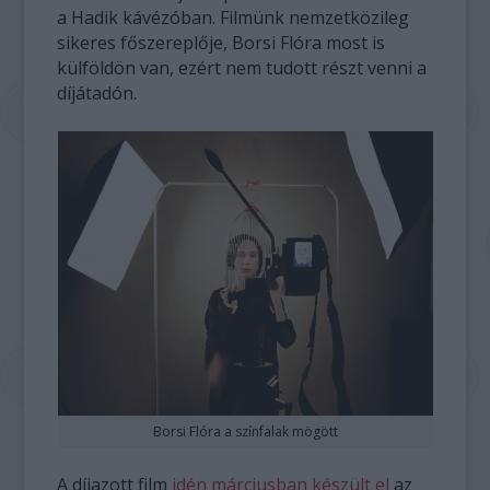
a Hadik kávézóban. Filmünk nemzetközileg
sikeres főszereplője, Borsi Flóra most is
külföldön van, ezért nem tudott részt venni a
díjátadón.
Borsi Flóra a színfalak mögött
A díjazott film
idén márciusban készült el
az