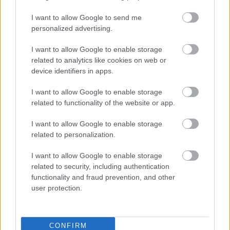
I want to allow Google to send me
personalized advertising.
SZEMBE MERSZ NÉZNI AZZAL, AKIVÉ
VÁLHATTÁL VOLNA?
I want to allow Google to enable storage
related to analytics like cookies on web or
device identifiers in apps.
I want to allow Google to enable storage
related to functionality of the website or app.
I want to allow Google to enable storage
related to personalization.
TERMÉSZETFELETTI ERŐK ÉS ELFELEDETT
TITKOK: ITT A SHELBY OAKS – A GONOSZ
I want to allow Google to enable storage
NYOMÁBAN MAGYAR ELŐZETESE
related to security, including authentication
functionality and fraud prevention, and other
user protection.
CONFIRM